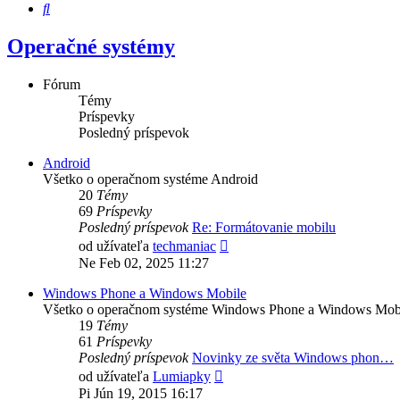
Hľadať
Operačné systémy
Fórum
Témy
Príspevky
Posledný príspevok
Android
Všetko o operačnom systéme Android
20
Témy
69
Príspevky
Posledný príspevok
Re: Formátovanie mobilu
Zobraziť
od užívateľa
techmaniac
posledný
Ne Feb 02, 2025 11:27
príspevok
Windows Phone a Windows Mobile
Všetko o operačnom systéme Windows Phone a Windows Mob
19
Témy
61
Príspevky
Posledný príspevok
Novinky ze světa Windows phon…
Zobraziť
od užívateľa
Lumiapky
posledný
Pi Jún 19, 2015 16:17