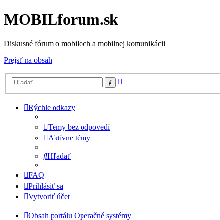
MOBILforum.sk
Diskusné fórum o mobiloch a mobilnej komunikácii
Prejsť na obsah
Rozšírené
Hľadať
vyhľadávanie
Rýchle odkazy
Temy bez odpovedí
Aktívne témy
Hľadať
FAQ
Prihlásiť sa
Vytvoriť účet
Obsah portálu
Operačné systémy