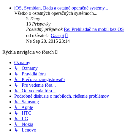
príspevok
iOS, Symbian, Bada a ostatné operačné systémy...
Všetko o ostatných operačných systémoch...
5
Témy
13
Príspevky
Posledný príspevok
Re: Prehliadač na mobil bez OS
Zobraziť
od užívateľa
Gaaspi
posledný
Ne Sep 20, 2015 23:14
príspevok
Rýchla navigácia vo fórach
Oznamy
↳ Oznamy
↳ Pravidlá fóra
↳ Prečo sa zaregistrovať?
↳ Pre vedenie fóra...
↳ Od vedenia fóra...
Podrobné diskusie o mobiloch, riešenie problémov
↳ Samsung
↳ Apple
↳ HTC
↳ LG
↳ Nokia
↳ Lenovo