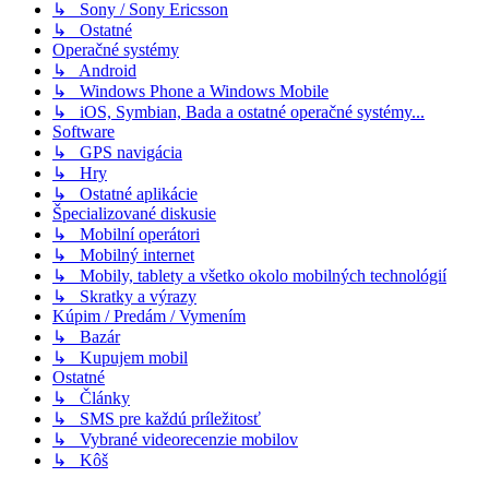
↳ Sony / Sony Ericsson
↳ Ostatné
Operačné systémy
↳ Android
↳ Windows Phone a Windows Mobile
↳ iOS, Symbian, Bada a ostatné operačné systémy...
Software
↳ GPS navigácia
↳ Hry
↳ Ostatné aplikácie
Špecializované diskusie
↳ Mobilní operátori
↳ Mobilný internet
↳ Mobily, tablety a všetko okolo mobilných technológií
↳ Skratky a výrazy
Kúpim / Predám / Vymením
↳ Bazár
↳ Kupujem mobil
Ostatné
↳ Články
↳ SMS pre každú príležitosť
↳ Vybrané videorecenzie mobilov
↳ Kôš