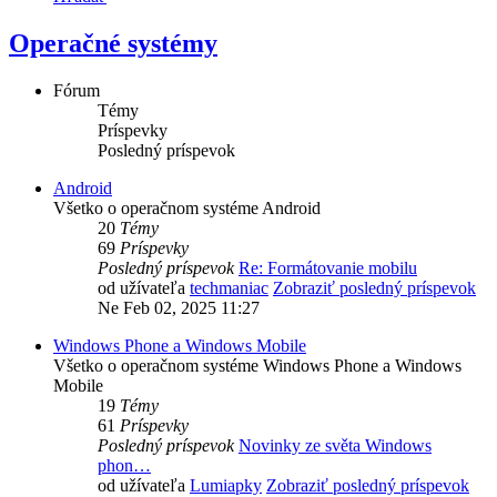
Operačné systémy
Fórum
Témy
Príspevky
Posledný príspevok
Android
Všetko o operačnom systéme Android
20
Témy
69
Príspevky
Posledný príspevok
Re: Formátovanie mobilu
od užívateľa
techmaniac
Zobraziť posledný príspevok
Ne Feb 02, 2025 11:27
Windows Phone a Windows Mobile
Všetko o operačnom systéme Windows Phone a Windows
Mobile
19
Témy
61
Príspevky
Posledný príspevok
Novinky ze světa Windows
phon…
od užívateľa
Lumiapky
Zobraziť posledný príspevok