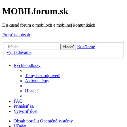
MOBILforum.sk
Diskusné fórum o mobiloch a mobilnej komunikácii
Prejsť na obsah
Rozšírené
Hľadať
vyhľadávanie
Rýchle odkazy
Temy bez odpovedí
Aktívne témy
Hľadať
FAQ
Prihlásiť sa
Vytvoriť účet
Obsah portálu
Operačné systémy
Hľadať