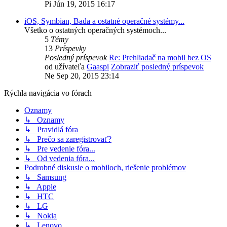
Pi Jún 19, 2015 16:17
iOS, Symbian, Bada a ostatné operačné systémy...
Všetko o ostatných operačných systémoch...
5
Témy
13
Príspevky
Posledný príspevok
Re: Prehliadač na mobil bez OS
od užívateľa
Gaaspi
Zobraziť posledný príspevok
Ne Sep 20, 2015 23:14
Rýchla navigácia vo fórach
Oznamy
↳ Oznamy
↳ Pravidlá fóra
↳ Prečo sa zaregistrovať?
↳ Pre vedenie fóra...
↳ Od vedenia fóra...
Podrobné diskusie o mobiloch, riešenie problémov
↳ Samsung
↳ Apple
↳ HTC
↳ LG
↳ Nokia
↳ Lenovo