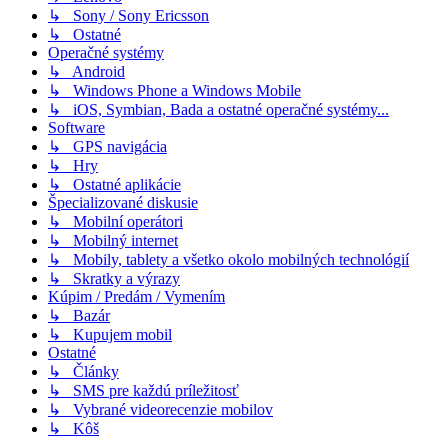
↳ Sony / Sony Ericsson
↳ Ostatné
Operačné systémy
↳ Android
↳ Windows Phone a Windows Mobile
↳ iOS, Symbian, Bada a ostatné operačné systémy...
Software
↳ GPS navigácia
↳ Hry
↳ Ostatné aplikácie
Špecializované diskusie
↳ Mobilní operátori
↳ Mobilný internet
↳ Mobily, tablety a všetko okolo mobilných technológií
↳ Skratky a výrazy
Kúpim / Predám / Vymením
↳ Bazár
↳ Kupujem mobil
Ostatné
↳ Články
↳ SMS pre každú príležitosť
↳ Vybrané videorecenzie mobilov
↳ Kôš