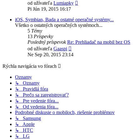
Zobraziť
od užívateľa
Lumiapky
posledný
Pi Jún 19, 2015 16:17
príspevok
iOS, Symbian, Bada a ostatné operačné systémy...
Všetko o ostatných operačných systémoch...
5
Témy
13
Príspevky
Posledný príspevok
Re: Prehliadač na mobil bez OS
Zobraziť
od užívateľa
Gaaspi
posledný
Ne Sep 20, 2015 23:14
príspevok
Rýchla navigácia vo fórach
Oznamy
↳ Oznamy
↳ Pravidlá fóra
↳ Prečo sa zaregistrovať?
↳ Pre vedenie fóra...
↳ Od vedenia fóra...
Podrobné diskusie o mobiloch, riešenie problémov
↳ Samsung
↳ Apple
↳ HTC
↳ LG