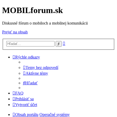
MOBILforum.sk
Diskusné fórum o mobiloch a mobilnej komunikácii
Prejsť na obsah
Rozšírené
Hľadať
vyhľadávanie
Rýchle odkazy
Temy bez odpovedí
Aktívne témy
Hľadať
FAQ
Prihlásiť sa
Vytvoriť účet
Obsah portálu
Operačné systémy