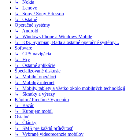
↳ Nokia
↳ Lenovo
↳ Sony / Sony Ericsson
↳ Ostatné
Operačné systémy
↳ Android
↳ Windows Phone a Windows Mobile
↳ iOS, Symbian, Bada a ostatné operačné systémy...
Software
↳ GPS navigácia
↳ Hry
↳ Ostatné aplikácie
Špecializované diskusie
↳ Mobilní operátori
↳ Mobilný internet
↳ Mobily, tablety a všetko okolo mobilných technológií
↳ Skratky a výrazy
Kúpim / Predám / Vymením
↳ Bazár
↳ Kupujem mobil
Ostatné
↳ Články
↳ SMS pre každú príležitosť
↳ Vybrané videorecenzie mobilov