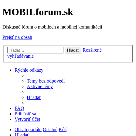
MOBILforum.sk
Diskusné fórum o mobiloch a mobilnej komunikácii
Prejsť na obsah
Rozšírené
Hľadať
vyhľadávanie
Rýchle odkazy
Temy bez odpovedí
Aktívne témy
Hľadať
FAQ
Prihlásiť sa
Vytvoriť účet
Obsah portálu
Ostatné
Kôš
Hľadať