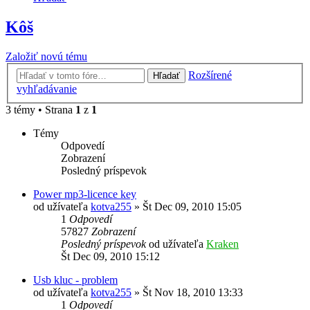
Kôš
Založiť novú tému
Rozšírené
Hľadať
vyhľadávanie
3 témy • Strana
1
z
1
Témy
Odpovedí
Zobrazení
Posledný príspevok
Power mp3-licence key
od užívateľa
kotva255
»
Št Dec 09, 2010 15:05
1
Odpovedí
57827
Zobrazení
Posledný príspevok
od užívateľa
Kraken
Št Dec 09, 2010 15:12
Usb kluc - problem
od užívateľa
kotva255
»
Št Nov 18, 2010 13:33
1
Odpovedí