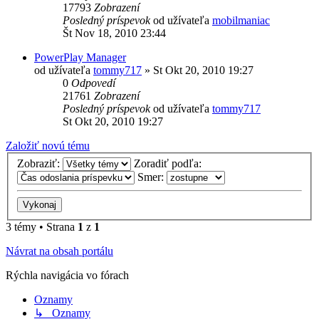
17793
Zobrazení
Posledný príspevok
od užívateľa
mobilmaniac
Št Nov 18, 2010 23:44
PowerPlay Manager
od užívateľa
tommy717
»
St Okt 20, 2010 19:27
0
Odpovedí
21761
Zobrazení
Posledný príspevok
od užívateľa
tommy717
St Okt 20, 2010 19:27
Založiť novú tému
Zobraziť:
Zoradiť podľa:
Smer:
3 témy • Strana
1
z
1
Návrat na obsah portálu
Rýchla navigácia vo fórach
Oznamy
↳ Oznamy