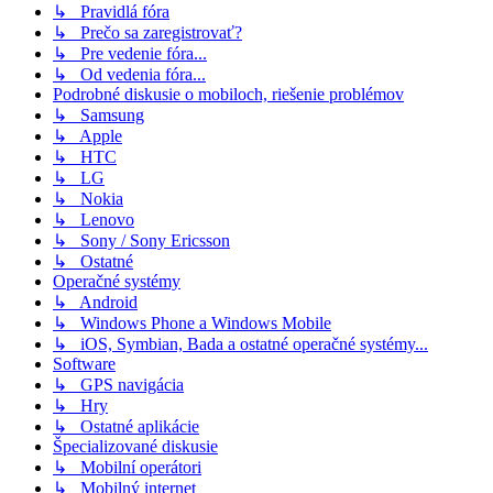
↳ Pravidlá fóra
↳ Prečo sa zaregistrovať?
↳ Pre vedenie fóra...
↳ Od vedenia fóra...
Podrobné diskusie o mobiloch, riešenie problémov
↳ Samsung
↳ Apple
↳ HTC
↳ LG
↳ Nokia
↳ Lenovo
↳ Sony / Sony Ericsson
↳ Ostatné
Operačné systémy
↳ Android
↳ Windows Phone a Windows Mobile
↳ iOS, Symbian, Bada a ostatné operačné systémy...
Software
↳ GPS navigácia
↳ Hry
↳ Ostatné aplikácie
Špecializované diskusie
↳ Mobilní operátori
↳ Mobilný internet