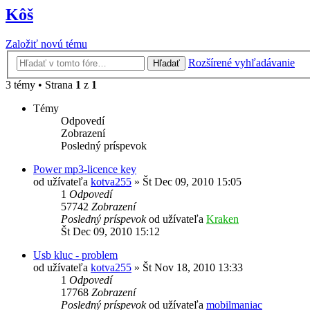
Kôš
Založiť novú tému
Rozšírené vyhľadávanie
Hľadať
3 témy • Strana
1
z
1
Témy
Odpovedí
Zobrazení
Posledný príspevok
Power mp3-licence key
od užívateľa
kotva255
»
Št Dec 09, 2010 15:05
1
Odpovedí
57742
Zobrazení
Posledný príspevok
od užívateľa
Kraken
Št Dec 09, 2010 15:12
Usb kluc - problem
od užívateľa
kotva255
»
Št Nov 18, 2010 13:33
1
Odpovedí
17768
Zobrazení
Posledný príspevok
od užívateľa
mobilmaniac