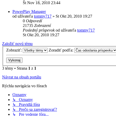
Št Nov 18, 2010 23:44
PowerPlay Manager
od užívateľa
tommy717
»
St Okt 20, 2010 19:27
0
Odpovedí
21735
Zobrazení
Posledný príspevok
od užívateľa
tommy717
St Okt 20, 2010 19:27
Založiť novú tému
Zobraziť:
Zoradiť podľa:
3 témy • Strana
1
z
1
Návrat na obsah portálu
Rýchla navigácia vo fórach
Oznamy
↳ Oznamy
↳ Pravidlá fóra
↳ Prečo sa zaregistrovať?
↳ Pre vedenie fóra...