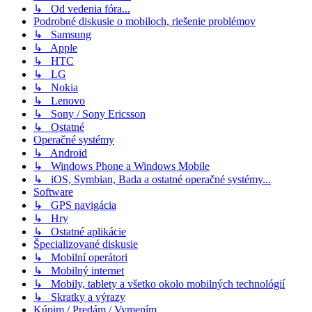
↳ Od vedenia fóra...
Podrobné diskusie o mobiloch, riešenie problémov
↳ Samsung
↳ Apple
↳ HTC
↳ LG
↳ Nokia
↳ Lenovo
↳ Sony / Sony Ericsson
↳ Ostatné
Operačné systémy
↳ Android
↳ Windows Phone a Windows Mobile
↳ iOS, Symbian, Bada a ostatné operačné systémy...
Software
↳ GPS navigácia
↳ Hry
↳ Ostatné aplikácie
Špecializované diskusie
↳ Mobilní operátori
↳ Mobilný internet
↳ Mobily, tablety a všetko okolo mobilných technológií
↳ Skratky a výrazy
Kúpim / Predám / Vymením