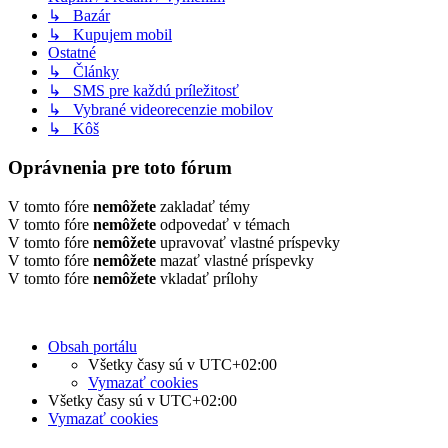
↳ Bazár
↳ Kupujem mobil
Ostatné
↳ Články
↳ SMS pre každú príležitosť
↳ Vybrané videorecenzie mobilov
↳ Kôš
Oprávnenia pre toto fórum
V tomto fóre
nemôžete
zakladať témy
V tomto fóre
nemôžete
odpovedať v témach
V tomto fóre
nemôžete
upravovať vlastné príspevky
V tomto fóre
nemôžete
mazať vlastné príspevky
V tomto fóre
nemôžete
vkladať prílohy
Obsah portálu
Všetky časy sú v
UTC+02:00
Vymazať cookies
Všetky časy sú v
UTC+02:00
Vymazať cookies