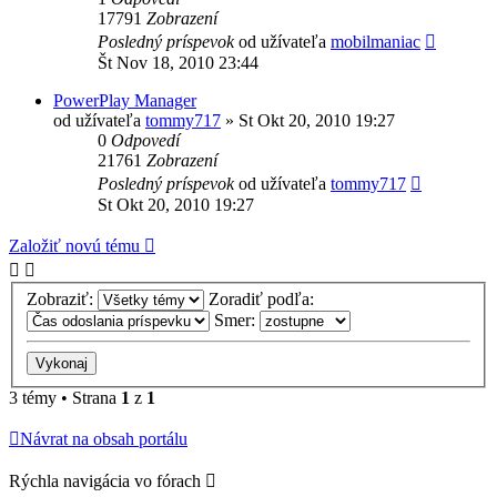
17791
Zobrazení
Posledný príspevok
od užívateľa
mobilmaniac
Št Nov 18, 2010 23:44
PowerPlay Manager
od užívateľa
tommy717
»
St Okt 20, 2010 19:27
0
Odpovedí
21761
Zobrazení
Posledný príspevok
od užívateľa
tommy717
St Okt 20, 2010 19:27
Založiť novú tému
Zobraziť:
Zoradiť podľa:
Smer:
3 témy • Strana
1
z
1
Návrat na obsah portálu
Rýchla navigácia vo fórach