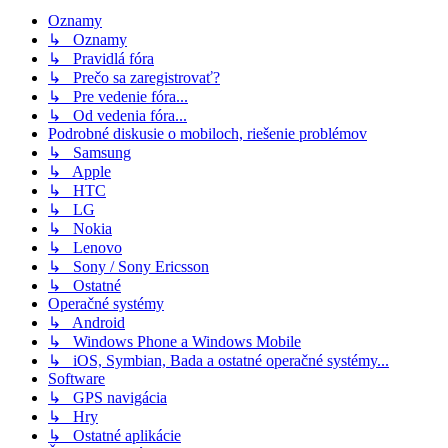
Oznamy
↳ Oznamy
↳ Pravidlá fóra
↳ Prečo sa zaregistrovať?
↳ Pre vedenie fóra...
↳ Od vedenia fóra...
Podrobné diskusie o mobiloch, riešenie problémov
↳ Samsung
↳ Apple
↳ HTC
↳ LG
↳ Nokia
↳ Lenovo
↳ Sony / Sony Ericsson
↳ Ostatné
Operačné systémy
↳ Android
↳ Windows Phone a Windows Mobile
↳ iOS, Symbian, Bada a ostatné operačné systémy...
Software
↳ GPS navigácia
↳ Hry
↳ Ostatné aplikácie