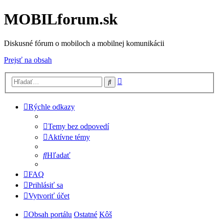
MOBILforum.sk
Diskusné fórum o mobiloch a mobilnej komunikácii
Prejsť na obsah
Rozšírené
Hľadať
vyhľadávanie
Rýchle odkazy
Temy bez odpovedí
Aktívne témy
Hľadať
FAQ
Prihlásiť sa
Vytvoriť účet
Obsah portálu
Ostatné
Kôš