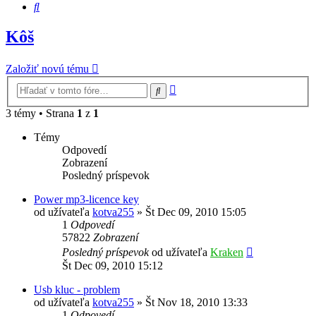
Hľadať
Kôš
Založiť novú tému
Rozšírené
Hľadať
vyhľadávanie
3 témy • Strana
1
z
1
Témy
Odpovedí
Zobrazení
Posledný príspevok
Power mp3-licence key
od užívateľa
kotva255
»
Št Dec 09, 2010 15:05
1
Odpovedí
57822
Zobrazení
Posledný príspevok
od užívateľa
Kraken
Št Dec 09, 2010 15:12
Usb kluc - problem
od užívateľa
kotva255
»
Št Nov 18, 2010 13:33
1
Odpovedí