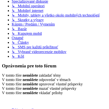
Špecializované diskusie
↳ Mobilní operátori
↳ Mobilný internet
↳ Mobily, tablety a všetko okolo mobilných technológií
↳ Skratky a výrazy
Kúpim / Predám / Vymením
↳ Bazár
↳ Kupujem mobil
Ostatné
↳ Články
↳ SMS pre každú príležitosť
↳ Vybrané videorecenzie mobilov
↳ Kôš
Oprávnenia pre toto fórum
V tomto fóre
nemôžete
zakladať témy
V tomto fóre
nemôžete
odpovedať v témach
V tomto fóre
nemôžete
upravovať vlastné príspevky
V tomto fóre
nemôžete
mazať vlastné príspevky
V tomto fóre
nemôžete
vkladať prílohy