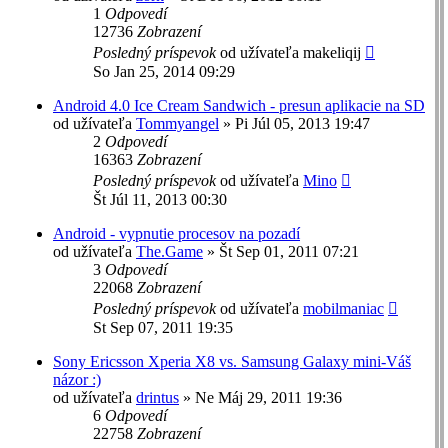
1
Odpovedí
12736
Zobrazení
Posledný príspevok
od užívateľa
makeliqij
So Jan 25, 2014 09:29
Android 4.0 Ice Cream Sandwich - presun aplikacie na SD
od užívateľa
Tommyangel
»
Pi Júl 05, 2013 19:47
2
Odpovedí
16363
Zobrazení
Posledný príspevok
od užívateľa
Mino
Št Júl 11, 2013 00:30
Android - vypnutie procesov na pozadí
od užívateľa
The.Game
»
Št Sep 01, 2011 07:21
3
Odpovedí
22068
Zobrazení
Posledný príspevok
od užívateľa
mobilmaniac
St Sep 07, 2011 19:35
Sony Ericsson Xperia X8 vs. Samsung Galaxy mini-Váš
názor :)
od užívateľa
drintus
»
Ne Máj 29, 2011 19:36
6
Odpovedí
22758
Zobrazení