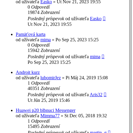
od užívateľa
Easko
»
Ut Nov 21, 2023 19:55
0
Odpovedí
19874
Zobrazení
Posledný príspevok
od užívateľa
Easko
Ut Nov 21, 2023 19:55
Pamäťová karta
od užívateľa
mima
»
Po Sep 25, 2023 15:25
0
Odpovedí
15942
Zobrazení
Posledný príspevok
od užívateľa
mima
Po Sep 25, 2023 15:25
Androit kurz
od užívateľa
lubomirJez
»
Pi Máj 24, 2019 15:08
1
Odpovedí
40351
Zobrazení
Posledný príspevok
od užívateľa
Aris32
Ut Jún 25, 2019 15:46
Huawei p20 blbnuci Messenger
od užívateľa
Mimma77
»
St Dec 05, 2018 19:32
1
Odpovedí
15495
Zobrazení
Posledný príspevok
od užívateľa
martin_g