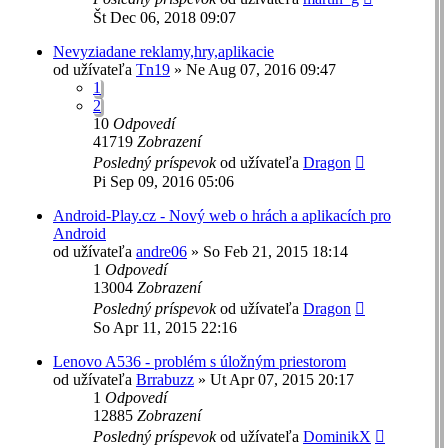
Št Dec 06, 2018 09:07
Nevyziadane reklamy,hry,aplikacie
od užívateľa
Tn19
»
Ne Aug 07, 2016 09:47
1
2
10
Odpovedí
41719
Zobrazení
Posledný príspevok
od užívateľa
Dragon
Pi Sep 09, 2016 05:06
Android-Play.cz - Nový web o hrách a aplikacích pro
Android
od užívateľa
andre06
»
So Feb 21, 2015 18:14
1
Odpovedí
13004
Zobrazení
Posledný príspevok
od užívateľa
Dragon
So Apr 11, 2015 22:16
Lenovo A536 - problém s úložným priestorom
od užívateľa
Brrabuzz
»
Ut Apr 07, 2015 20:17
1
Odpovedí
12885
Zobrazení
Posledný príspevok
od užívateľa
DominikX