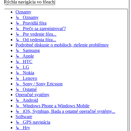
Rýchla navigácia vo fórach
Oznamy
↳ Oznamy
↳ Pravidlá fóra
↳ Prečo sa zaregistrovať?
↳ Pre vedenie fóra...
↳ Od vedenia fóra...
Podrobné diskusie o mobiloch, riešenie problémov
↳ Samsung
↳ Apple
↳ HTC
↳ LG
↳ Nokia
↳ Lenovo
↳ Sony / Sony Ericsson
↳ Ostatné
Operačné systémy
↳ Android
↳ Windows Phone a Windows Mobile
↳ iOS, Symbian, Bada a ostatné operačné systémy...
Software
↳ GPS navigácia
↳ Hry