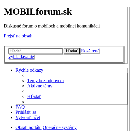
MOBILforum.sk
Diskusné fórum o mobiloch a mobilnej komunikácii
Prejsť na obsah
Rozšírené
Hľadať
vyhľadávanie
Rýchle odkazy
Temy bez odpovedí
Aktívne témy
Hľadať
FAQ
Prihlásiť sa
Vytvoriť účet
Obsah portálu
Operačné systémy