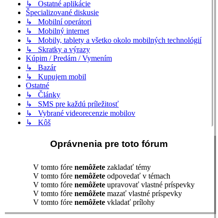
↳ Ostatné aplikácie
Špecializované diskusie
↳ Mobilní operátori
↳ Mobilný internet
↳ Mobily, tablety a všetko okolo mobilných technológií
↳ Skratky a výrazy
Kúpim / Predám / Vymením
↳ Bazár
↳ Kupujem mobil
Ostatné
↳ Články
↳ SMS pre každú príležitosť
↳ Vybrané videorecenzie mobilov
↳ Kôš
Oprávnenia pre toto fórum
V tomto fóre
nemôžete
zakladať témy
V tomto fóre
nemôžete
odpovedať v témach
V tomto fóre
nemôžete
upravovať vlastné príspevky
V tomto fóre
nemôžete
mazať vlastné príspevky
V tomto fóre
nemôžete
vkladať prílohy