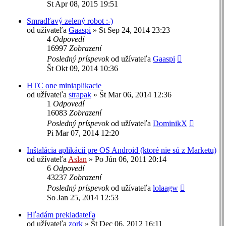
St Apr 08, 2015 19:51
Smradľavý zelený robot :-)
od užívateľa
Gaaspi
»
St Sep 24, 2014 23:23
4
Odpovedí
16997
Zobrazení
Posledný príspevok
od užívateľa
Gaaspi
Št Okt 09, 2014 10:36
HTC one miniaplikacie
od užívateľa
strapak
»
Št Mar 06, 2014 12:36
1
Odpovedí
16083
Zobrazení
Posledný príspevok
od užívateľa
DominikX
Pi Mar 07, 2014 12:20
Inštalácia aplikácií pre OS Android (ktoré nie sú z Marketu)
od užívateľa
Aslan
»
Po Jún 06, 2011 20:14
6
Odpovedí
43237
Zobrazení
Posledný príspevok
od užívateľa
lolaagw
So Jan 25, 2014 12:53
Hľadám prekladateľa
od užívateľa
zork
»
Št Dec 06, 2012 16:11