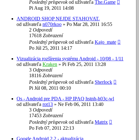
Posledný príspevok
od užívateľa
The.Game
Pi Aug 19, 2011 14:08
ANDROID SHOP NEJDE STAHOVAT.
od užívateľa
n070rkoo
»
Po Mar 28, 2011 16:55
2
Odpovedí
17618
Zobrazení
Posledný príspevok
od užívateľa
Kajo_mate
Po Júl 25, 2011 14:17
Vizualizácia rozšírenia systému Android - 10/08 - 1/11
od užívateľa
Kraken
»
Pi Feb 25, 2011 13:28
3
Odpovedí
18116
Zobrazení
Posledný príspevok
od užívateľa
Sherlock
Pi Júl 08, 2011 00:10
Os - Android pre PDA - HP IPAQ hstnh-h03c-wl
od užívateľa
rot13
»
Ne Feb 06, 2011 13:40
3
Odpovedí
17453
Zobrazení
Posledný príspevok
od užívateľa
Matrix
Po Feb 07, 2011 22:13
Google Android 2.2 - aktualizácia