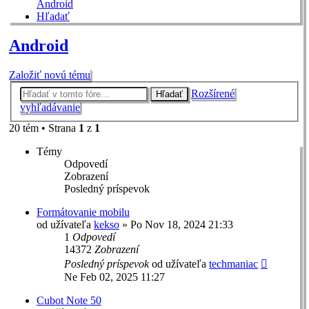
Android
Hľadať
Android
Založiť novú tému
Rozšírené
Hľadať
vyhľadávanie
20 tém • Strana
1
z
1
Témy
Odpovedí
Zobrazení
Posledný príspevok
Formátovanie mobilu
od užívateľa
kekso
»
Po Nov 18, 2024 21:33
1
Odpovedí
14372
Zobrazení
Posledný príspevok
od užívateľa
techmaniac
Ne Feb 02, 2025 11:27
Cubot Note 50