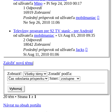
od užívateľa
Mino
»
Pi Sep 24, 2010 00:17
1
Odpovedí
16919
Zobrazení
Posledný príspevok
od užívateľa
mobilmaniac
Ne Sep 26, 2010 11:06
Televízny program pre 92 TV staníc - pre Android
od užívateľa
mobilmaniac
»
Ut Aug 03, 2010 09:35
2
Odpovedí
18042
Zobrazení
Posledný príspevok
od užívateľa
Jacks
St Aug 11, 2010 01:06
Založiť novú tému
Zobraziť:
Zoradiť podľa:
Smer:
20 tém • Strana
1
z
1
Návrat na obsah portálu