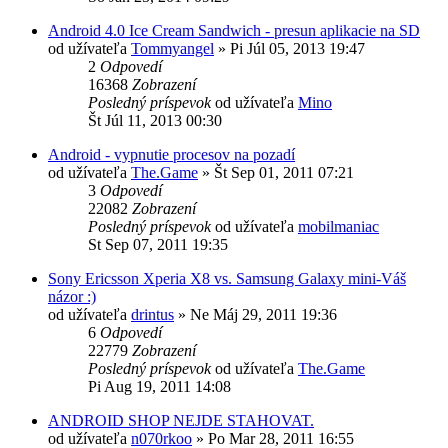
Android 4.0 Ice Cream Sandwich - presun aplikacie na SD
od užívateľa
Tommyangel
»
Pi Júl 05, 2013 19:47
2
Odpovedí
16368
Zobrazení
Posledný príspevok
od užívateľa
Mino
Št Júl 11, 2013 00:30
Android - vypnutie procesov na pozadí
od užívateľa
The.Game
»
Št Sep 01, 2011 07:21
3
Odpovedí
22082
Zobrazení
Posledný príspevok
od užívateľa
mobilmaniac
St Sep 07, 2011 19:35
Sony Ericsson Xperia X8 vs. Samsung Galaxy mini-Váš
názor :)
od užívateľa
drintus
»
Ne Máj 29, 2011 19:36
6
Odpovedí
22779
Zobrazení
Posledný príspevok
od užívateľa
The.Game
Pi Aug 19, 2011 14:08
ANDROID SHOP NEJDE STAHOVAT.
od užívateľa
n070rkoo
»
Po Mar 28, 2011 16:55