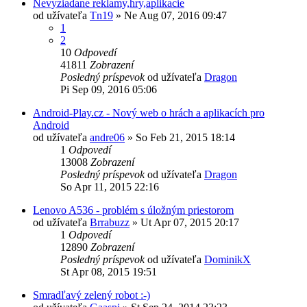
Nevyziadane reklamy,hry,aplikacie
od užívateľa
Tn19
»
Ne Aug 07, 2016 09:47
1
2
10
Odpovedí
41811
Zobrazení
Posledný príspevok
od užívateľa
Dragon
Pi Sep 09, 2016 05:06
Android-Play.cz - Nový web o hrách a aplikacích pro
Android
od užívateľa
andre06
»
So Feb 21, 2015 18:14
1
Odpovedí
13008
Zobrazení
Posledný príspevok
od užívateľa
Dragon
So Apr 11, 2015 22:16
Lenovo A536 - problém s úložným priestorom
od užívateľa
Brrabuzz
»
Ut Apr 07, 2015 20:17
1
Odpovedí
12890
Zobrazení
Posledný príspevok
od užívateľa
DominikX
St Apr 08, 2015 19:51
Smradľavý zelený robot :-)