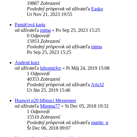
19887
Zobrazení
Posledný príspevok
od užívateľa
Easko
Ut Nov 21, 2023 19:55
Pamäťová karta
od užívateľa
mima
»
Po Sep 25, 2023 15:25
0
Odpovedí
15953
Zobrazení
Posledný príspevok
od užívateľa
mima
Po Sep 25, 2023 15:25
Androit kurz
od užívateľa
lubomirJez
»
Pi Máj 24, 2019 15:08
1
Odpovedí
40353
Zobrazení
Posledný príspevok
od užívateľa
Aris32
Ut Jún 25, 2019 15:46
Huawei p20 blbnuci Messenger
od užívateľa
Mimma77
»
St Dec 05, 2018 19:32
1
Odpovedí
15510
Zobrazení
Posledný príspevok
od užívateľa
martin_g
Št Dec 06, 2018 09:07