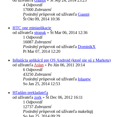
od užívateľa
Gaaspi
»
St Sep 24, 2014 23:23
4
Odpovedí
17000
Zobrazení
Posledný príspevok
od užívateľa
Gaaspi
Št Okt 09, 2014 10:36
HTC one miniaplikacie
od užívateľa
strapak
»
Št Mar 06, 2014 12:36
1
Odpovedí
16087
Zobrazení
Posledný príspevok
od užívateľa
DominikX
Pi Mar 07, 2014 12:20
Inštalácia aplikácií pre OS Android (ktoré nie sú z Marketu)
od užívateľa
Aslan
»
Po Jún 06, 2011 20:14
6
Odpovedí
43250
Zobrazení
Posledný príspevok
od užívateľa
lolaagw
So Jan 25, 2014 12:53
Hľadám prekladateľa
od užívateľa
zork
»
Št Dec 06, 2012 16:11
1
Odpovedí
12737
Zobrazení
Posledný príspevok
od užívateľa
makeliqij
So Jan 25, 2014 09:29