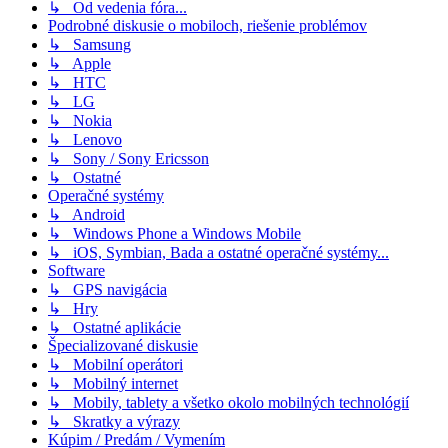
↳ Od vedenia fóra...
Podrobné diskusie o mobiloch, riešenie problémov
↳ Samsung
↳ Apple
↳ HTC
↳ LG
↳ Nokia
↳ Lenovo
↳ Sony / Sony Ericsson
↳ Ostatné
Operačné systémy
↳ Android
↳ Windows Phone a Windows Mobile
↳ iOS, Symbian, Bada a ostatné operačné systémy...
Software
↳ GPS navigácia
↳ Hry
↳ Ostatné aplikácie
Špecializované diskusie
↳ Mobilní operátori
↳ Mobilný internet
↳ Mobily, tablety a všetko okolo mobilných technológií
↳ Skratky a výrazy
Kúpim / Predám / Vymením