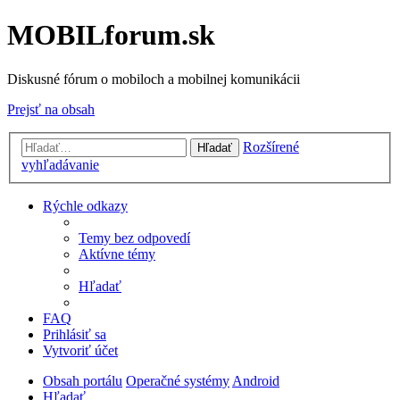
MOBILforum.sk
Diskusné fórum o mobiloch a mobilnej komunikácii
Prejsť na obsah
Rozšírené
Hľadať
vyhľadávanie
Rýchle odkazy
Temy bez odpovedí
Aktívne témy
Hľadať
FAQ
Prihlásiť sa
Vytvoriť účet
Obsah portálu
Operačné systémy
Android
Hľadať