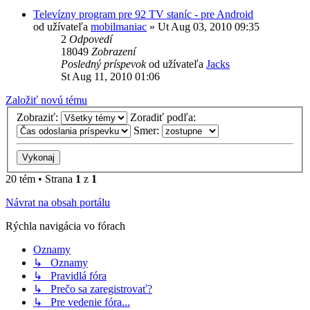
Televízny program pre 92 TV staníc - pre Android
od užívateľa
mobilmaniac
»
Ut Aug 03, 2010 09:35
2
Odpovedí
18049
Zobrazení
Posledný príspevok
od užívateľa
Jacks
St Aug 11, 2010 01:06
Založiť novú tému
Zobraziť:
Zoradiť podľa:
Smer:
20 tém • Strana
1
z
1
Návrat na obsah portálu
Rýchla navigácia vo fórach
Oznamy
↳ Oznamy
↳ Pravidlá fóra
↳ Prečo sa zaregistrovať?
↳ Pre vedenie fóra...