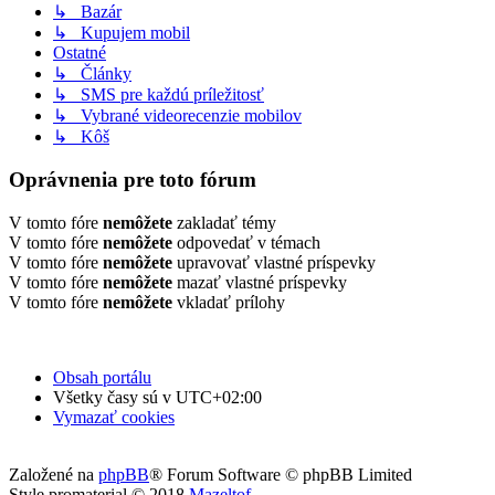
↳ Bazár
↳ Kupujem mobil
Ostatné
↳ Články
↳ SMS pre každú príležitosť
↳ Vybrané videorecenzie mobilov
↳ Kôš
Oprávnenia pre toto fórum
V tomto fóre
nemôžete
zakladať témy
V tomto fóre
nemôžete
odpovedať v témach
V tomto fóre
nemôžete
upravovať vlastné príspevky
V tomto fóre
nemôžete
mazať vlastné príspevky
V tomto fóre
nemôžete
vkladať prílohy
Obsah portálu
Všetky časy sú v
UTC+02:00
Vymazať cookies
Založené na
phpBB
® Forum Software © phpBB Limited
Style promaterial © 2018
Mazeltof