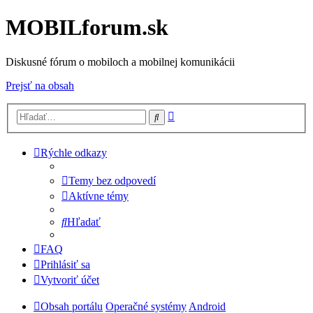
MOBILforum.sk
Diskusné fórum o mobiloch a mobilnej komunikácii
Prejsť na obsah
Rozšírené
Hľadať
vyhľadávanie
Rýchle odkazy
Temy bez odpovedí
Aktívne témy
Hľadať
FAQ
Prihlásiť sa
Vytvoriť účet
Obsah portálu
Operačné systémy
Android