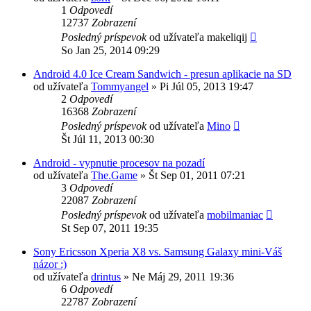
1
Odpovedí
12737
Zobrazení
Posledný príspevok
od užívateľa
makeliqij
So Jan 25, 2014 09:29
Android 4.0 Ice Cream Sandwich - presun aplikacie na SD
od užívateľa
Tommyangel
»
Pi Júl 05, 2013 19:47
2
Odpovedí
16368
Zobrazení
Posledný príspevok
od užívateľa
Mino
Št Júl 11, 2013 00:30
Android - vypnutie procesov na pozadí
od užívateľa
The.Game
»
Št Sep 01, 2011 07:21
3
Odpovedí
22087
Zobrazení
Posledný príspevok
od užívateľa
mobilmaniac
St Sep 07, 2011 19:35
Sony Ericsson Xperia X8 vs. Samsung Galaxy mini-Váš
názor :)
od užívateľa
drintus
»
Ne Máj 29, 2011 19:36
6
Odpovedí
22787
Zobrazení