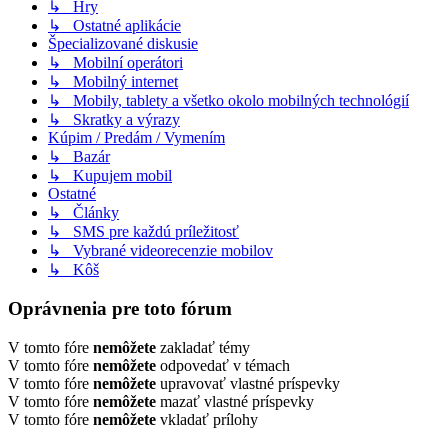
↳ Hry
↳ Ostatné aplikácie
Špecializované diskusie
↳ Mobilní operátori
↳ Mobilný internet
↳ Mobily, tablety a všetko okolo mobilných technológií
↳ Skratky a výrazy
Kúpim / Predám / Vymením
↳ Bazár
↳ Kupujem mobil
Ostatné
↳ Články
↳ SMS pre každú príležitosť
↳ Vybrané videorecenzie mobilov
↳ Kôš
Oprávnenia pre toto fórum
V tomto fóre
nemôžete
zakladať témy
V tomto fóre
nemôžete
odpovedať v témach
V tomto fóre
nemôžete
upravovať vlastné príspevky
V tomto fóre
nemôžete
mazať vlastné príspevky
V tomto fóre
nemôžete
vkladať prílohy