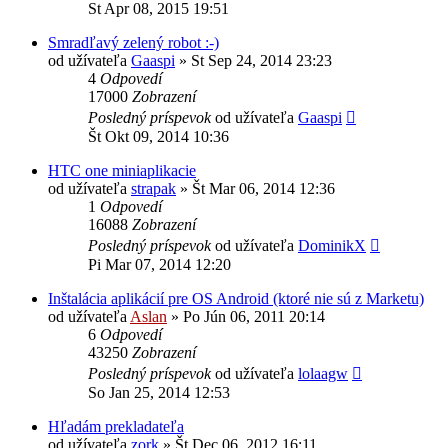
St Apr 08, 2015 19:51
Smradľavý zelený robot :-)
od užívateľa
Gaaspi
»
St Sep 24, 2014 23:23
4
Odpovedí
17000
Zobrazení
Posledný príspevok
od užívateľa
Gaaspi
Št Okt 09, 2014 10:36
HTC one miniaplikacie
od užívateľa
strapak
»
Št Mar 06, 2014 12:36
1
Odpovedí
16088
Zobrazení
Posledný príspevok
od užívateľa
DominikX
Pi Mar 07, 2014 12:20
Inštalácia aplikácií pre OS Android (ktoré nie sú z Marketu)
od užívateľa
Aslan
»
Po Jún 06, 2011 20:14
6
Odpovedí
43250
Zobrazení
Posledný príspevok
od užívateľa
lolaagw
So Jan 25, 2014 12:53
Hľadám prekladateľa
od užívateľa
zork
»
Št Dec 06, 2012 16:11