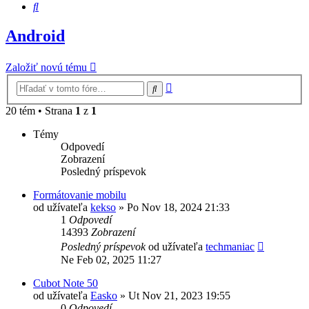
Hľadať
Android
Založiť novú tému
Rozšírené
Hľadať
vyhľadávanie
20 tém • Strana
1
z
1
Témy
Odpovedí
Zobrazení
Posledný príspevok
Formátovanie mobilu
od užívateľa
kekso
»
Po Nov 18, 2024 21:33
1
Odpovedí
14393
Zobrazení
Posledný príspevok
od užívateľa
techmaniac
Ne Feb 02, 2025 11:27
Cubot Note 50
od užívateľa
Easko
»
Ut Nov 21, 2023 19:55
0
Odpovedí