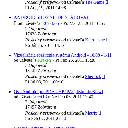
Posledný príspevok
od užívateľa
The.Game
Pi Aug 19, 2011 14:08
ANDROID SHOP NEJDE STAHOVAT.
od užívateľa
n070rkoo
»
Po Mar 28, 2011 16:55
2
Odpovedí
17628
Zobrazení
Posledný príspevok
od užívateľa
Kajo_mate
Po Júl 25, 2011 14:17
Vizualizácia rozšírenia systému Android - 10/08 - 1/11
od užívateľa
Kraken
»
Pi Feb 25, 2011 13:28
3
Odpovedí
18139
Zobrazení
Posledný príspevok
od užívateľa
Sherlock
Pi Júl 08, 2011 00:10
Os - Android pre PDA - HP IPAQ hstnh-h03c-wl
od užívateľa
rot13
»
Ne Feb 06, 2011 13:40
3
Odpovedí
17457
Zobrazení
Posledný príspevok
od užívateľa
Matrix
Po Feb 07, 2011 22:13