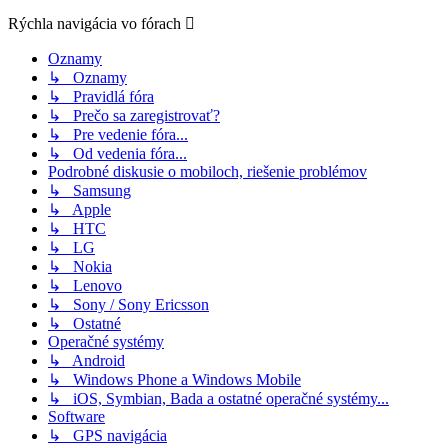
Rýchla navigácia vo fórach
Oznamy
↳ Oznamy
↳ Pravidlá fóra
↳ Prečo sa zaregistrovať?
↳ Pre vedenie fóra...
↳ Od vedenia fóra...
Podrobné diskusie o mobiloch, riešenie problémov
↳ Samsung
↳ Apple
↳ HTC
↳ LG
↳ Nokia
↳ Lenovo
↳ Sony / Sony Ericsson
↳ Ostatné
Operačné systémy
↳ Android
↳ Windows Phone a Windows Mobile
↳ iOS, Symbian, Bada a ostatné operačné systémy...
Software
↳ GPS navigácia