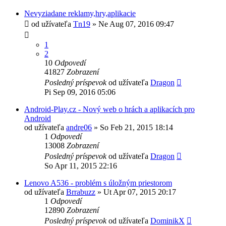
Nevyziadane reklamy,hry,aplikacie
od užívateľa
Tn19
»
Ne Aug 07, 2016 09:47
1
2
10
Odpovedí
41827
Zobrazení
Posledný príspevok
od užívateľa
Dragon
Pi Sep 09, 2016 05:06
Android-Play.cz - Nový web o hrách a aplikacích pro
Android
od užívateľa
andre06
»
So Feb 21, 2015 18:14
1
Odpovedí
13008
Zobrazení
Posledný príspevok
od užívateľa
Dragon
So Apr 11, 2015 22:16
Lenovo A536 - problém s úložným priestorom
od užívateľa
Brrabuzz
»
Ut Apr 07, 2015 20:17
1
Odpovedí
12890
Zobrazení
Posledný príspevok
od užívateľa
DominikX