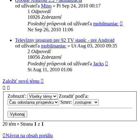
Google Android 2.2 - aktualizácia
od užívateľa
Mino
»
Pi Sep 24, 2010 00:17
1
Odpovedí
16926
Zobrazení
Posledný príspevok
od užívateľa
mobilmaniac
Ne Sep 26, 2010 11:06
Televízny program pre 92 TV staníc - pre Android
od užívateľa
mobilmaniac
»
Ut Aug 03, 2010 09:35
2
Odpovedí
18056
Zobrazení
Posledný príspevok
od užívateľa
Jacks
St Aug 11, 2010 01:06
Založiť novú tému
Zobraziť:
Zoradiť podľa:
Smer:
20 tém • Strana
1
z
1
Návrat na obsah portálu