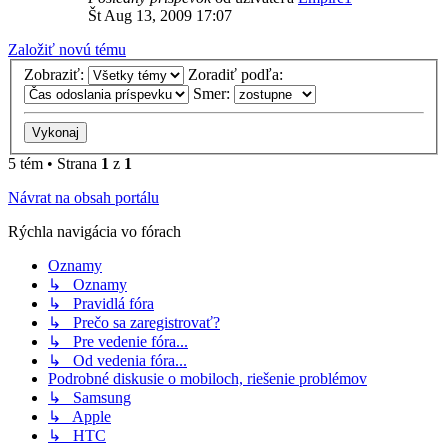
Št Aug 13, 2009 17:07
Založiť novú tému
Zobraziť:
Zoradiť podľa:
Smer:
5 tém • Strana
1
z
1
Návrat na obsah portálu
Rýchla navigácia vo fórach
Oznamy
↳ Oznamy
↳ Pravidlá fóra
↳ Prečo sa zaregistrovať?
↳ Pre vedenie fóra...
↳ Od vedenia fóra...
Podrobné diskusie o mobiloch, riešenie problémov
↳ Samsung
↳ Apple
↳ HTC