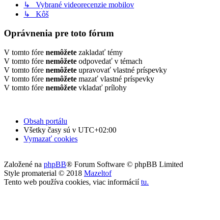
↳ Vybrané videorecenzie mobilov
↳ Kôš
Oprávnenia pre toto fórum
V tomto fóre
nemôžete
zakladať témy
V tomto fóre
nemôžete
odpovedať v témach
V tomto fóre
nemôžete
upravovať vlastné príspevky
V tomto fóre
nemôžete
mazať vlastné príspevky
V tomto fóre
nemôžete
vkladať prílohy
Obsah portálu
Všetky časy sú v
UTC+02:00
Vymazať cookies
Založené na
phpBB
® Forum Software © phpBB Limited
Style promaterial © 2018
Mazeltof
Tento web používa cookies, viac informácií
tu
.