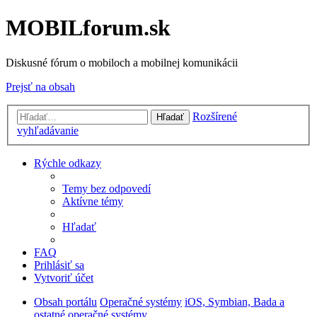
MOBILforum.sk
Diskusné fórum o mobiloch a mobilnej komunikácii
Prejsť na obsah
Rozšírené
Hľadať
vyhľadávanie
Rýchle odkazy
Temy bez odpovedí
Aktívne témy
Hľadať
FAQ
Prihlásiť sa
Vytvoriť účet
Obsah portálu
Operačné systémy
iOS, Symbian, Bada a
ostatné operačné systémy...