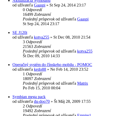
Aktualizácia Symbianu
od užívateľa
Gaaspi
»
St Sep 24, 2014 23:17
0
Odpovedí
16499
Zobrazení
Posledný príspevok
od užívateľa
Gaaspi
St Sep 24, 2014 23:17
SE J120i
od užívateľa
kotva255
»
St Dec 08, 2010 21:54
3
Odpovedí
21563
Zobrazení
Posledný príspevok
od užívateľa
kotva255
Št Dec 09, 2010 14:33
Operačný systém do čínskeho mobilu - POMOC
od užívateľa
kedo88
»
Ne Feb 14, 2010 23:52
1
Odpovedí
18097
Zobrazení
Posledný príspevok
od užívateľa
Matrix
Po Feb 15, 2010 00:04
Symbian mega pack
od užívateľa
du-doo70
»
Št Máj 28, 2009 17:55
2
Odpovedí
19492
Zobrazení
Posledný príspevok
od užívateľa
Empire1