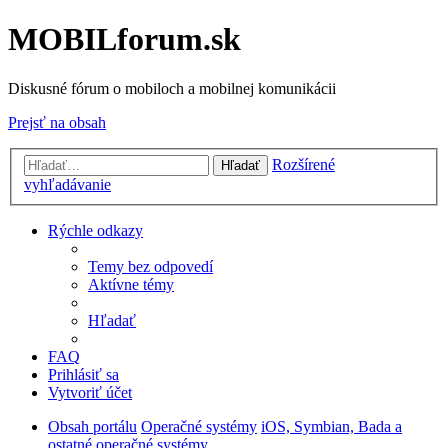
MOBILforum.sk
Diskusné fórum o mobiloch a mobilnej komunikácii
Prejsť na obsah
Rozšírené
Hľadať
vyhľadávanie
Rýchle odkazy
Temy bez odpovedí
Aktívne témy
Hľadať
FAQ
Prihlásiť sa
Vytvoriť účet
Obsah portálu
Operačné systémy
iOS, Symbian, Bada a
ostatné operačné systémy...