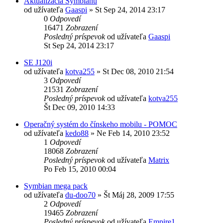
Aktualizácia Symbianu
od užívateľa
Gaaspi
»
St Sep 24, 2014 23:17
0
Odpovedí
16471
Zobrazení
Posledný príspevok
od užívateľa
Gaaspi
St Sep 24, 2014 23:17
SE J120i
od užívateľa
kotva255
»
St Dec 08, 2010 21:54
3
Odpovedí
21531
Zobrazení
Posledný príspevok
od užívateľa
kotva255
Št Dec 09, 2010 14:33
Operačný systém do čínskeho mobilu - POMOC
od užívateľa
kedo88
»
Ne Feb 14, 2010 23:52
1
Odpovedí
18068
Zobrazení
Posledný príspevok
od užívateľa
Matrix
Po Feb 15, 2010 00:04
Symbian mega pack
od užívateľa
du-doo70
»
Št Máj 28, 2009 17:55
2
Odpovedí
19465
Zobrazení
Posledný príspevok
od užívateľa
Empire1