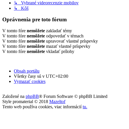
↳ Vybrané videorecenzie mobilov
↳ Kôš
Oprávnenia pre toto fórum
V tomto fóre
nemôžete
zakladať témy
V tomto fóre
nemôžete
odpovedať v témach
V tomto fóre
nemôžete
upravovať vlastné príspevky
V tomto fóre
nemôžete
mazať vlastné príspevky
V tomto fóre
nemôžete
vkladať prílohy
Obsah portálu
Všetky časy sú v
UTC+02:00
Vymazať cookies
Založené na
phpBB
® Forum Software © phpBB Limited
Style promaterial © 2018
Mazeltof
Tento web používa cookies, viac informácií
tu
.