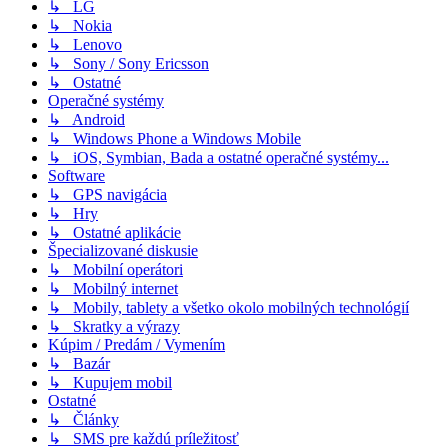
↳ LG
↳ Nokia
↳ Lenovo
↳ Sony / Sony Ericsson
↳ Ostatné
Operačné systémy
↳ Android
↳ Windows Phone a Windows Mobile
↳ iOS, Symbian, Bada a ostatné operačné systémy...
Software
↳ GPS navigácia
↳ Hry
↳ Ostatné aplikácie
Špecializované diskusie
↳ Mobilní operátori
↳ Mobilný internet
↳ Mobily, tablety a všetko okolo mobilných technológií
↳ Skratky a výrazy
Kúpim / Predám / Vymením
↳ Bazár
↳ Kupujem mobil
Ostatné
↳ Články
↳ SMS pre každú príležitosť