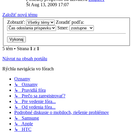
Št Aug 13, 2009 17:07
Založiť novú tému
Zobraziť:
Zoradiť podľa:
Smer:
5 tém • Strana
1
z
1
Návrat na obsah portálu
Rýchla navigácia vo fórach
Oznamy
↳ Oznamy
↳ Pravidlá fóra
↳ Prečo sa zaregistrovať?
↳ Pre vedenie fóra...
↳ Od vedenia fóra...
Podrobné diskusie o mobiloch, riešenie problémov
↳ Samsung
↳ Apple
↳ HTC