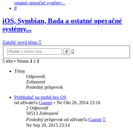
ostatné operačné systémy...
Hľadať
iOS, Symbian, Bada a ostatné operačné
systémy...
Založiť novú tému
Rozšírené
Hľadať
vyhľadávanie
5 tém • Strana
1
z
1
Témy
Odpovedí
Zobrazení
Posledný príspevok
Prehliadač na mobil bez OS
od užívateľa
Gaaspi
»
Ne Okt 26, 2014 23:16
2
Odpovedí
50513
Zobrazení
Posledný príspevok
od užívateľa
Gaaspi
Ne Sep 20, 2015 23:14