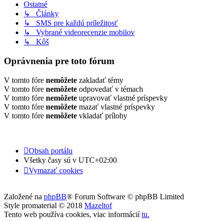
Ostatné
↳ Články
↳ SMS pre každú príležitosť
↳ Vybrané videorecenzie mobilov
↳ Kôš
Oprávnenia pre toto fórum
V tomto fóre
nemôžete
zakladať témy
V tomto fóre
nemôžete
odpovedať v témach
V tomto fóre
nemôžete
upravovať vlastné príspevky
V tomto fóre
nemôžete
mazať vlastné príspevky
V tomto fóre
nemôžete
vkladať prílohy
Obsah portálu
Všetky časy sú v
UTC+02:00
Vymazať cookies
Založené na
phpBB
® Forum Software © phpBB Limited
Style promaterial © 2018
Mazeltof
Tento web používa cookies, viac informácií
tu
.