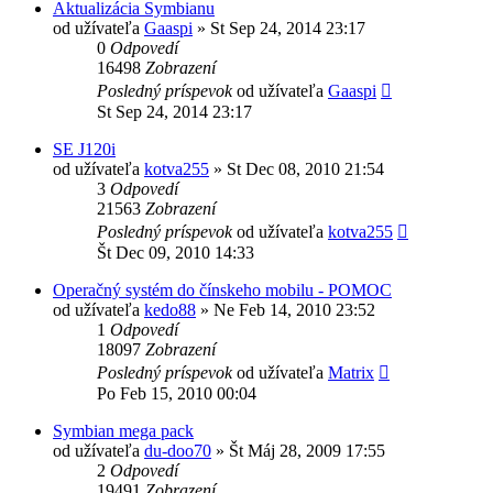
Aktualizácia Symbianu
od užívateľa
Gaaspi
»
St Sep 24, 2014 23:17
0
Odpovedí
16498
Zobrazení
Posledný príspevok
od užívateľa
Gaaspi
St Sep 24, 2014 23:17
SE J120i
od užívateľa
kotva255
»
St Dec 08, 2010 21:54
3
Odpovedí
21563
Zobrazení
Posledný príspevok
od užívateľa
kotva255
Št Dec 09, 2010 14:33
Operačný systém do čínskeho mobilu - POMOC
od užívateľa
kedo88
»
Ne Feb 14, 2010 23:52
1
Odpovedí
18097
Zobrazení
Posledný príspevok
od užívateľa
Matrix
Po Feb 15, 2010 00:04
Symbian mega pack
od užívateľa
du-doo70
»
Št Máj 28, 2009 17:55
2
Odpovedí
19491
Zobrazení