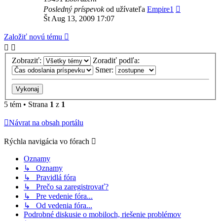
Posledný príspevok
od užívateľa
Empire1
Št Aug 13, 2009 17:07
Založiť novú tému
Zobraziť:
Zoradiť podľa:
Smer:
5 tém • Strana
1
z
1
Návrat na obsah portálu
Rýchla navigácia vo fórach
Oznamy
↳ Oznamy
↳ Pravidlá fóra
↳ Prečo sa zaregistrovať?
↳ Pre vedenie fóra...
↳ Od vedenia fóra...
Podrobné diskusie o mobiloch, riešenie problémov