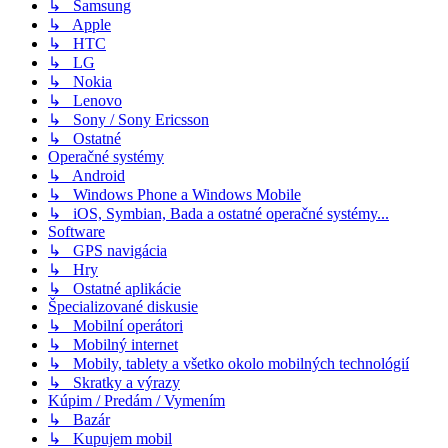
↳ Samsung
↳ Apple
↳ HTC
↳ LG
↳ Nokia
↳ Lenovo
↳ Sony / Sony Ericsson
↳ Ostatné
Operačné systémy
↳ Android
↳ Windows Phone a Windows Mobile
↳ iOS, Symbian, Bada a ostatné operačné systémy...
Software
↳ GPS navigácia
↳ Hry
↳ Ostatné aplikácie
Špecializované diskusie
↳ Mobilní operátori
↳ Mobilný internet
↳ Mobily, tablety a všetko okolo mobilných technológií
↳ Skratky a výrazy
Kúpim / Predám / Vymením
↳ Bazár
↳ Kupujem mobil