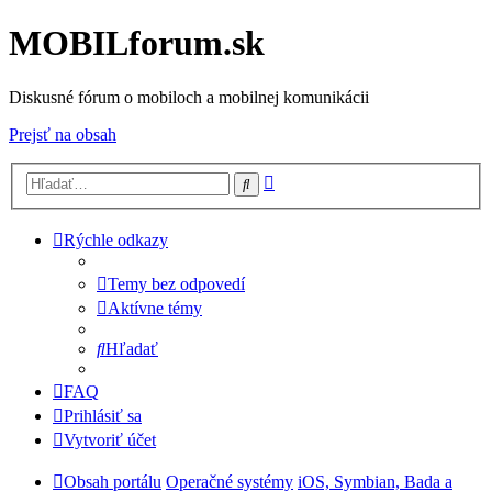
MOBILforum.sk
Diskusné fórum o mobiloch a mobilnej komunikácii
Prejsť na obsah
Rozšírené
Hľadať
vyhľadávanie
Rýchle odkazy
Temy bez odpovedí
Aktívne témy
Hľadať
FAQ
Prihlásiť sa
Vytvoriť účet
Obsah portálu
Operačné systémy
iOS, Symbian, Bada a