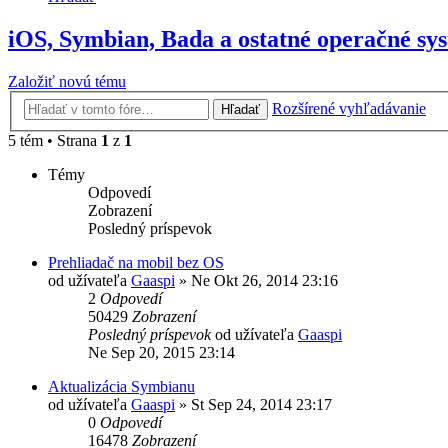
iOS, Symbian, Bada a ostatné operačné sys
Založiť novú tému
Rozšírené vyhľadávanie
Hľadať
5 tém • Strana
1
z
1
Témy
Odpovedí
Zobrazení
Posledný príspevok
Prehliadač na mobil bez OS
od užívateľa
Gaaspi
»
Ne Okt 26, 2014 23:16
2
Odpovedí
50429
Zobrazení
Posledný príspevok
od užívateľa
Gaaspi
Ne Sep 20, 2015 23:14
Aktualizácia Symbianu
od užívateľa
Gaaspi
»
St Sep 24, 2014 23:17
0
Odpovedí
16478
Zobrazení