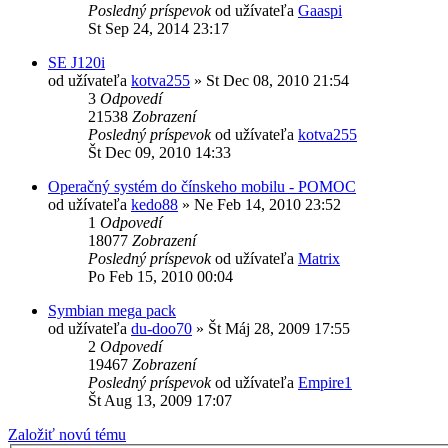
Posledný príspevok
od užívateľa
Gaaspi
St Sep 24, 2014 23:17
SE J120i
od užívateľa
kotva255
»
St Dec 08, 2010 21:54
3
Odpovedí
21538
Zobrazení
Posledný príspevok
od užívateľa
kotva255
Št Dec 09, 2010 14:33
Operačný systém do čínskeho mobilu - POMOC
od užívateľa
kedo88
»
Ne Feb 14, 2010 23:52
1
Odpovedí
18077
Zobrazení
Posledný príspevok
od užívateľa
Matrix
Po Feb 15, 2010 00:04
Symbian mega pack
od užívateľa
du-doo70
»
Št Máj 28, 2009 17:55
2
Odpovedí
19467
Zobrazení
Posledný príspevok
od užívateľa
Empire1
Št Aug 13, 2009 17:07
Založiť novú tému