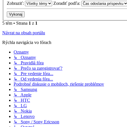
Zobraziť:
Zoradiť podľa:
5 tém • Strana
1
z
1
Návrat na obsah portálu
Rýchla navigácia vo fórach
Oznamy
↳ Oznamy
↳ Pravidlá fóra
↳ Prečo sa zaregistrovať?
↳ Pre vedenie fóra...
↳ Od vedenia fóra...
Podrobné diskusie o mobiloch, riešenie problémov
↳ Samsung
↳ Apple
↳ HTC
↳ LG
↳ Nokia
↳ Lenovo
↳ Sony / Sony Ericsson