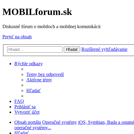
MOBILforum.sk
Diskusné fórum o mobiloch a mobilnej komunikácii
Prejsť na obsah
Rozšírené vyhľadávanie
Hľadať
Rýchle odkazy
Temy bez odpovedí
Aktívne témy
Hľadať
FAQ
Prihlásiť sa
Vytvoriť účet
Obsah portálu
Operačné systémy
iOS, Symbian, Bada a ostatn
operačné systémy...
Hľadať