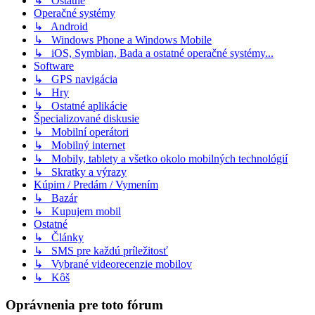
↳ Ostatné
Operačné systémy
↳ Android
↳ Windows Phone a Windows Mobile
↳ iOS, Symbian, Bada a ostatné operačné systémy...
Software
↳ GPS navigácia
↳ Hry
↳ Ostatné aplikácie
Špecializované diskusie
↳ Mobilní operátori
↳ Mobilný internet
↳ Mobily, tablety a všetko okolo mobilných technológií
↳ Skratky a výrazy
Kúpim / Predám / Vymením
↳ Bazár
↳ Kupujem mobil
Ostatné
↳ Články
↳ SMS pre každú príležitosť
↳ Vybrané videorecenzie mobilov
↳ Kôš
Oprávnenia pre toto fórum