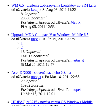
WM 6.5 - zrušenie zobrazovania kontaktov zo SIM karty
od užívateľa
kesaj
»
St Aug 03, 2011 11:22
8
Odpovedí
20680
Zobrazení
Posledný príspevok
od užívateľa
Matrix
Pi Aug 05, 2011 12:53
Upgrade MDA Compact V to Windows Mobile 6.5
od užívateľa
luky
»
Ut Jún 15, 2010 20:25
1
2
16
Odpovedí
141017
Zobrazení
Posledný príspevok
od užívateľa
martin_g
St Máj 25, 2011 12:47
Acer DX900 - slovenčina, alebo čeština
od užívateľa
unopet
»
Po Mar 14, 2011 22:55
2
Odpovedí
15932
Zobrazení
Posledný príspevok
od užívateľa
unopet
Ut Mar 15, 2011 12:01
HP iPAQ rx3715 - novšia verzia OS Windows Mobile