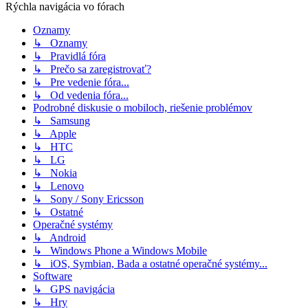
Rýchla navigácia vo fórach
Oznamy
↳ Oznamy
↳ Pravidlá fóra
↳ Prečo sa zaregistrovať?
↳ Pre vedenie fóra...
↳ Od vedenia fóra...
Podrobné diskusie o mobiloch, riešenie problémov
↳ Samsung
↳ Apple
↳ HTC
↳ LG
↳ Nokia
↳ Lenovo
↳ Sony / Sony Ericsson
↳ Ostatné
Operačné systémy
↳ Android
↳ Windows Phone a Windows Mobile
↳ iOS, Symbian, Bada a ostatné operačné systémy...
Software
↳ GPS navigácia
↳ Hry