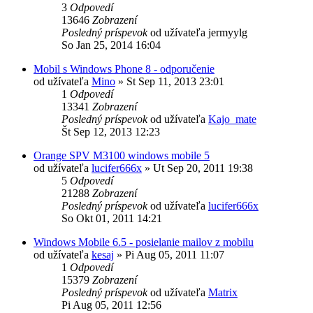
3
Odpovedí
13646
Zobrazení
Posledný príspevok
od užívateľa
jermyylg
So Jan 25, 2014 16:04
Mobil s Windows Phone 8 - odporučenie
od užívateľa
Mino
»
St Sep 11, 2013 23:01
1
Odpovedí
13341
Zobrazení
Posledný príspevok
od užívateľa
Kajo_mate
Št Sep 12, 2013 12:23
Orange SPV M3100 windows mobile 5
od užívateľa
lucifer666x
»
Ut Sep 20, 2011 19:38
5
Odpovedí
21288
Zobrazení
Posledný príspevok
od užívateľa
lucifer666x
So Okt 01, 2011 14:21
Windows Mobile 6.5 - posielanie mailov z mobilu
od užívateľa
kesaj
»
Pi Aug 05, 2011 11:07
1
Odpovedí
15379
Zobrazení
Posledný príspevok
od užívateľa
Matrix
Pi Aug 05, 2011 12:56