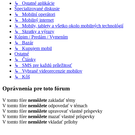
↳ Ostatné aplikácie
Špecializované diskusie
↳ Mobilní operátori
↳ Mobilný internet
↳ Mobily, tablety a všetko okolo mobilných technológií
↳ Skratky a výrazy
Kúpim / Predám / Vymením
↳ Bazár
↳ Kupujem mobil
Ostatné
↳ Články
↳ SMS pre každú príležitosť
↳ Vybrané videorecenzie mobilov
↳ Kôš
Oprávnenia pre toto fórum
V tomto fóre
nemôžete
zakladať témy
V tomto fóre
nemôžete
odpovedať v témach
V tomto fóre
nemôžete
upravovať vlastné príspevky
V tomto fóre
nemôžete
mazať vlastné príspevky
V tomto fóre
nemôžete
vkladať prílohy