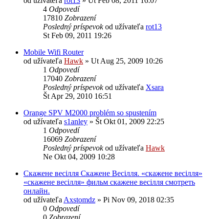
od užívateľa
rot13
»
Ut Feb 08, 2011 16:07
4
Odpovedí
17810
Zobrazení
Posledný príspevok
od užívateľa
rot13
St Feb 09, 2011 19:26
Mobile Wifi Router
od užívateľa
Hawk
»
Ut Aug 25, 2009 10:26
1
Odpovedí
17040
Zobrazení
Posledný príspevok
od užívateľa
Xsara
Št Apr 29, 2010 16:51
Orange SPV M2000 problém so spustením
od užívateľa
s1anley
»
Št Okt 01, 2009 22:25
1
Odpovedí
16069
Zobrazení
Posledný príspevok
od užívateľa
Hawk
Ne Okt 04, 2009 10:28
Скажене весілля Скажене Весілля. «скажене весілля»
«скажене весілля» фильм скажене весілля смотреть
онлайн.
od užívateľa
Axstomdz
»
Pi Nov 09, 2018 02:35
0
Odpovedí
0
Zobrazení