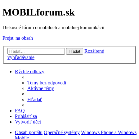
MOBILforum.sk
Diskusné fórum o mobiloch a mobilnej komunikácii
Prejsť na obsah
Rozšírené
Hľadať
vyhľadávanie
Rýchle odkazy
Temy bez odpovedí
Aktívne témy
Hľadať
FAQ
Prihlásiť sa
Vytvoriť účet
Obsah portálu
Operačné systémy
Windows Phone a Windows
Mobile