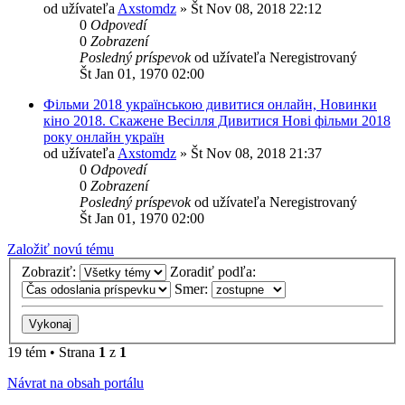
od užívateľa
Axstomdz
»
Št Nov 08, 2018 22:12
0
Odpovedí
0
Zobrazení
Posledný príspevok
od užívateľa
Neregistrovaný
Št Jan 01, 1970 02:00
Фільми 2018 українською дивитися онлайн, Новинки
кіно 2018. Скажене Весілля Дивитися Нові фільми 2018
року онлайн україн
od užívateľa
Axstomdz
»
Št Nov 08, 2018 21:37
0
Odpovedí
0
Zobrazení
Posledný príspevok
od užívateľa
Neregistrovaný
Št Jan 01, 1970 02:00
Založiť novú tému
Zobraziť:
Zoradiť podľa:
Smer:
19 tém • Strana
1
z
1
Návrat na obsah portálu