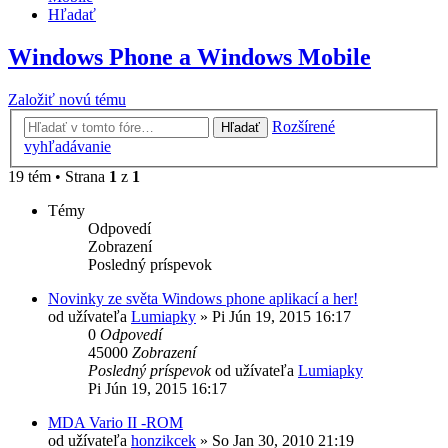
Hľadať
Windows Phone a Windows Mobile
Založiť novú tému
Rozšírené
Hľadať
vyhľadávanie
19 tém • Strana
1
z
1
Témy
Odpovedí
Zobrazení
Posledný príspevok
Novinky ze světa Windows phone aplikací a her!
od užívateľa
Lumiapky
»
Pi Jún 19, 2015 16:17
0
Odpovedí
45000
Zobrazení
Posledný príspevok
od užívateľa
Lumiapky
Pi Jún 19, 2015 16:17
MDA Vario II -ROM
od užívateľa
honzikcek
»
So Jan 30, 2010 21:19