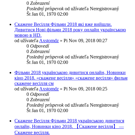
0
Zobrazení
Posledný príspevok
od užívateľa
Neregistrovaný
Št Jan 01, 1970 02:00
Скажене Весілля Фільми 2018 які вже вийшли.
Дивитися Нові фільми 2018 року онлайн українською
мовою в HD.
od užívateľa
Axstomdz
»
Pi Nov 09, 2018 00:27
0
Odpovedí
0
Zobrazení
Posledný príspevok
od užívateľa
Neregistrovaný
Št Jan 01, 1970 02:00
Фільми 2018 українською дивитися онлайн, Новинки
кіно 2018. «скажене весілля» «скажене весілля» фильм
скажене весілля см
od užívateľa
Axstomdz
»
Pi Nov 09, 2018 00:25
0
Odpovedí
0
Zobrazení
Posledný príspevok
od užívateľa
Neregistrovaný
Št Jan 01, 1970 02:00
Скажене Весілля Фільми 2018 українською дивитися
онлайн, Новинки кіно 2018. 【Скажене весілля】 —
Скажене весілля.