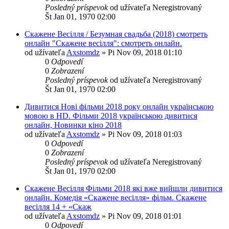
Posledný príspevok
od užívateľa
Neregistrovaný
Št Jan 01, 1970 02:00
Скажене Весілля / Безумная свадьба (2018) смотреть
онлайн "Скажене весілля": смотреть онлайн.
od užívateľa
Axstomdz
»
Pi Nov 09, 2018 01:10
0
Odpovedí
0
Zobrazení
Posledný príspevok
od užívateľa
Neregistrovaný
Št Jan 01, 1970 02:00
Дивитися Нові фільми 2018 року онлайн українською
мовою в HD. Фільми 2018 українською дивитися
онлайн, Новинки кіно 2018
od užívateľa
Axstomdz
»
Pi Nov 09, 2018 01:03
0
Odpovedí
0
Zobrazení
Posledný príspevok
od užívateľa
Neregistrovaný
Št Jan 01, 1970 02:00
Скажене Весілля Фільми 2018 які вже вийшли дивитися
онлайн. Комедія «Скажене весілля» фільм. Скажене
весілля 14 + «Скаж
od užívateľa
Axstomdz
»
Pi Nov 09, 2018 01:01
0
Odpovedí