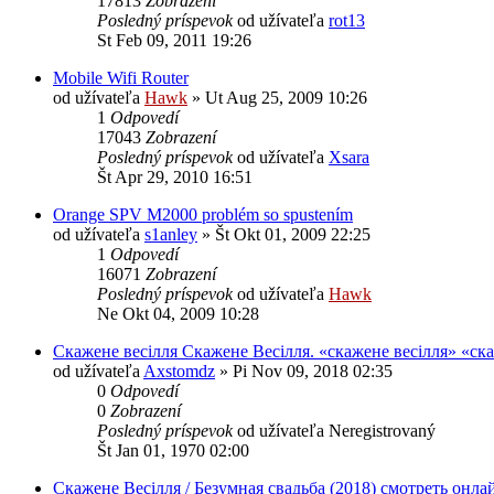
17813
Zobrazení
Posledný príspevok
od užívateľa
rot13
St Feb 09, 2011 19:26
Mobile Wifi Router
od užívateľa
Hawk
»
Ut Aug 25, 2009 10:26
1
Odpovedí
17043
Zobrazení
Posledný príspevok
od užívateľa
Xsara
Št Apr 29, 2010 16:51
Orange SPV M2000 problém so spustením
od užívateľa
s1anley
»
Št Okt 01, 2009 22:25
1
Odpovedí
16071
Zobrazení
Posledný príspevok
od užívateľa
Hawk
Ne Okt 04, 2009 10:28
Скажене весілля Скажене Весілля. «скажене весілля» «ск
od užívateľa
Axstomdz
»
Pi Nov 09, 2018 02:35
0
Odpovedí
0
Zobrazení
Posledný príspevok
od užívateľa
Neregistrovaný
Št Jan 01, 1970 02:00
Скажене Весілля / Безумная свадьба (2018) смотреть онла