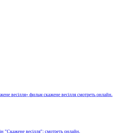
ажене весілля» фильм скажене весілля смотреть онлайн.
йн "Скажене весілля": смотреть онлайн.