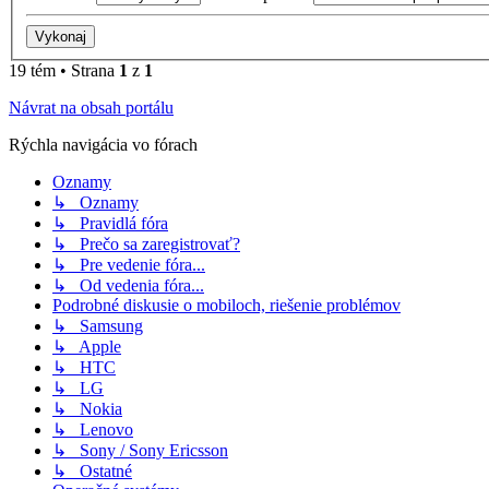
19 tém • Strana
1
z
1
Návrat na obsah portálu
Rýchla navigácia vo fórach
Oznamy
↳ Oznamy
↳ Pravidlá fóra
↳ Prečo sa zaregistrovať?
↳ Pre vedenie fóra...
↳ Od vedenia fóra...
Podrobné diskusie o mobiloch, riešenie problémov
↳ Samsung
↳ Apple
↳ HTC
↳ LG
↳ Nokia
↳ Lenovo
↳ Sony / Sony Ericsson
↳ Ostatné