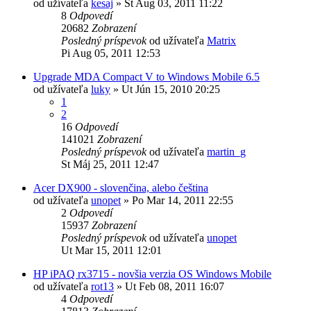
od užívateľa
kesaj
»
St Aug 03, 2011 11:22
8
Odpovedí
20682
Zobrazení
Posledný príspevok
od užívateľa
Matrix
Pi Aug 05, 2011 12:53
Upgrade MDA Compact V to Windows Mobile 6.5
od užívateľa
luky
»
Ut Jún 15, 2010 20:25
1
2
16
Odpovedí
141021
Zobrazení
Posledný príspevok
od užívateľa
martin_g
St Máj 25, 2011 12:47
Acer DX900 - slovenčina, alebo čeština
od užívateľa
unopet
»
Po Mar 14, 2011 22:55
2
Odpovedí
15937
Zobrazení
Posledný príspevok
od užívateľa
unopet
Ut Mar 15, 2011 12:01
HP iPAQ rx3715 - novšia verzia OS Windows Mobile
od užívateľa
rot13
»
Ut Feb 08, 2011 16:07
4
Odpovedí