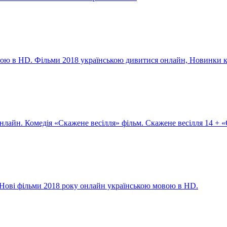
вою в HD. Фільми 2018 українською дивитися онлайн, Новинки к
нлайн. Комедія «Скажене весілля» фільм. Скажене весілля 14 + 
Нові фільми 2018 року онлайн українською мовою в HD.