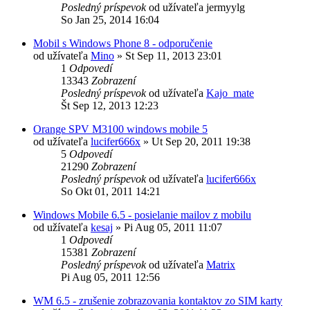
Posledný príspevok
od užívateľa
jermyylg
So Jan 25, 2014 16:04
Mobil s Windows Phone 8 - odporučenie
od užívateľa
Mino
»
St Sep 11, 2013 23:01
1
Odpovedí
13343
Zobrazení
Posledný príspevok
od užívateľa
Kajo_mate
Št Sep 12, 2013 12:23
Orange SPV M3100 windows mobile 5
od užívateľa
lucifer666x
»
Ut Sep 20, 2011 19:38
5
Odpovedí
21290
Zobrazení
Posledný príspevok
od užívateľa
lucifer666x
So Okt 01, 2011 14:21
Windows Mobile 6.5 - posielanie mailov z mobilu
od užívateľa
kesaj
»
Pi Aug 05, 2011 11:07
1
Odpovedí
15381
Zobrazení
Posledný príspevok
od užívateľa
Matrix
Pi Aug 05, 2011 12:56
WM 6.5 - zrušenie zobrazovania kontaktov zo SIM karty