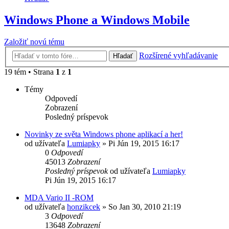
Windows Phone a Windows Mobile
Založiť novú tému
Rozšírené vyhľadávanie
Hľadať
19 tém • Strana
1
z
1
Témy
Odpovedí
Zobrazení
Posledný príspevok
Novinky ze světa Windows phone aplikací a her!
od užívateľa
Lumiapky
»
Pi Jún 19, 2015 16:17
0
Odpovedí
45013
Zobrazení
Posledný príspevok
od užívateľa
Lumiapky
Pi Jún 19, 2015 16:17
MDA Vario II -ROM
od užívateľa
honzikcek
»
So Jan 30, 2010 21:19
3
Odpovedí
13648
Zobrazení