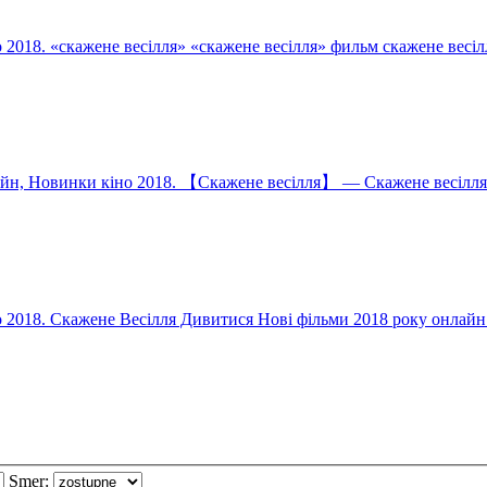
2018. «скажене весілля» «скажене весілля» фильм скажене весіл
айн, Новинки кіно 2018. 【Скажене весілля】 — Скажене весілля
 2018. Скажене Весілля Дивитися Нові фільми 2018 року онлайн
Smer: