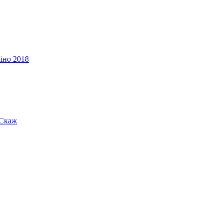
іно 2018
«Скаж