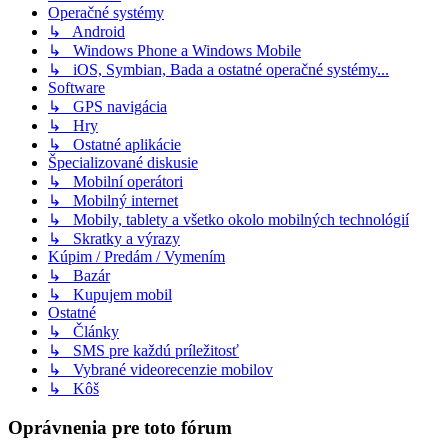
Operačné systémy
↳ Android
↳ Windows Phone a Windows Mobile
↳ iOS, Symbian, Bada a ostatné operačné systémy...
Software
↳ GPS navigácia
↳ Hry
↳ Ostatné aplikácie
Špecializované diskusie
↳ Mobilní operátori
↳ Mobilný internet
↳ Mobily, tablety a všetko okolo mobilných technológií
↳ Skratky a výrazy
Kúpim / Predám / Vymením
↳ Bazár
↳ Kupujem mobil
Ostatné
↳ Články
↳ SMS pre každú príležitosť
↳ Vybrané videorecenzie mobilov
↳ Kôš
Oprávnenia pre toto fórum