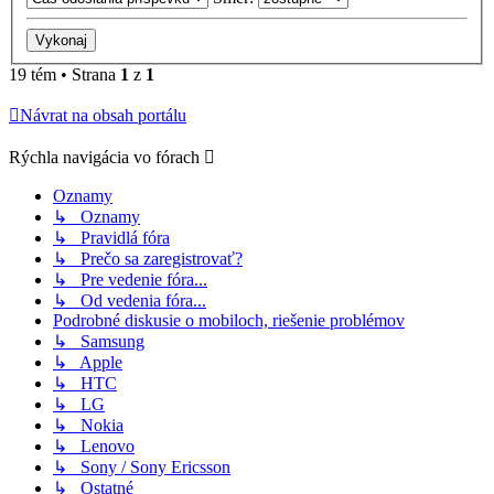
19 tém • Strana
1
z
1
Návrat na obsah portálu
Rýchla navigácia vo fórach
Oznamy
↳ Oznamy
↳ Pravidlá fóra
↳ Prečo sa zaregistrovať?
↳ Pre vedenie fóra...
↳ Od vedenia fóra...
Podrobné diskusie o mobiloch, riešenie problémov
↳ Samsung
↳ Apple
↳ HTC
↳ LG
↳ Nokia
↳ Lenovo
↳ Sony / Sony Ericsson
↳ Ostatné