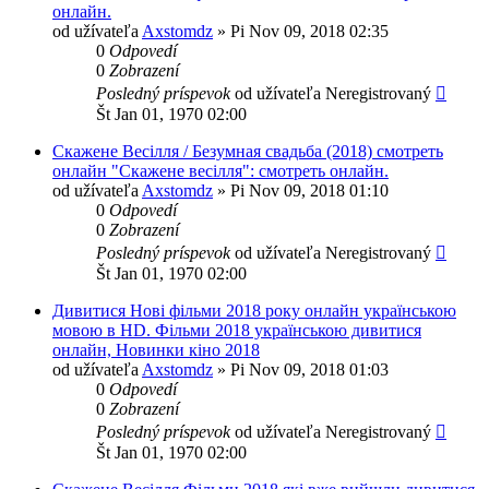
онлайн.
od užívateľa
Axstomdz
»
Pi Nov 09, 2018 02:35
0
Odpovedí
0
Zobrazení
Posledný príspevok
od užívateľa
Neregistrovaný
Št Jan 01, 1970 02:00
Скажене Весілля / Безумная свадьба (2018) смотреть
онлайн "Скажене весілля": смотреть онлайн.
od užívateľa
Axstomdz
»
Pi Nov 09, 2018 01:10
0
Odpovedí
0
Zobrazení
Posledný príspevok
od užívateľa
Neregistrovaný
Št Jan 01, 1970 02:00
Дивитися Нові фільми 2018 року онлайн українською
мовою в HD. Фільми 2018 українською дивитися
онлайн, Новинки кіно 2018
od užívateľa
Axstomdz
»
Pi Nov 09, 2018 01:03
0
Odpovedí
0
Zobrazení
Posledný príspevok
od užívateľa
Neregistrovaný
Št Jan 01, 1970 02:00