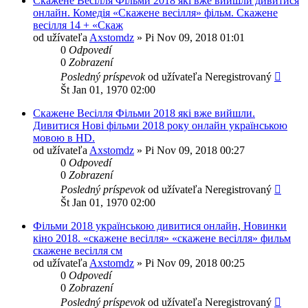
Скажене Весілля Фільми 2018 які вже вийшли дивитися
онлайн. Комедія «Скажене весілля» фільм. Скажене
весілля 14 + «Скаж
od užívateľa
Axstomdz
»
Pi Nov 09, 2018 01:01
0
Odpovedí
0
Zobrazení
Posledný príspevok
od užívateľa
Neregistrovaný
Št Jan 01, 1970 02:00
Скажене Весілля Фільми 2018 які вже вийшли.
Дивитися Нові фільми 2018 року онлайн українською
мовою в HD.
od užívateľa
Axstomdz
»
Pi Nov 09, 2018 00:27
0
Odpovedí
0
Zobrazení
Posledný príspevok
od užívateľa
Neregistrovaný
Št Jan 01, 1970 02:00
Фільми 2018 українською дивитися онлайн, Новинки
кіно 2018. «скажене весілля» «скажене весілля» фильм
скажене весілля см
od užívateľa
Axstomdz
»
Pi Nov 09, 2018 00:25
0
Odpovedí
0
Zobrazení
Posledný príspevok
od užívateľa
Neregistrovaný