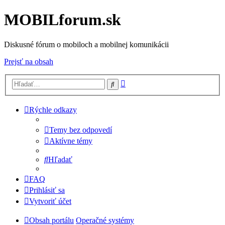
MOBILforum.sk
Diskusné fórum o mobiloch a mobilnej komunikácii
Prejsť na obsah
Rozšírené
Hľadať
vyhľadávanie
Rýchle odkazy
Temy bez odpovedí
Aktívne témy
Hľadať
FAQ
Prihlásiť sa
Vytvoriť účet
Obsah portálu
Operačné systémy