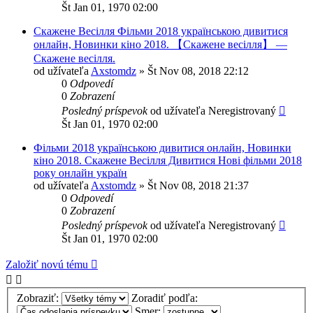
Št Jan 01, 1970 02:00
Скажене Весілля Фільми 2018 українською дивитися
онлайн, Новинки кіно 2018. 【Скажене весілля】 —
Скажене весілля.
od užívateľa
Axstomdz
»
Št Nov 08, 2018 22:12
0
Odpovedí
0
Zobrazení
Posledný príspevok
od užívateľa
Neregistrovaný
Št Jan 01, 1970 02:00
Фільми 2018 українською дивитися онлайн, Новинки
кіно 2018. Скажене Весілля Дивитися Нові фільми 2018
року онлайн україн
od užívateľa
Axstomdz
»
Št Nov 08, 2018 21:37
0
Odpovedí
0
Zobrazení
Posledný príspevok
od užívateľa
Neregistrovaný
Št Jan 01, 1970 02:00
Založiť novú tému
Zobraziť:
Zoradiť podľa:
Smer: