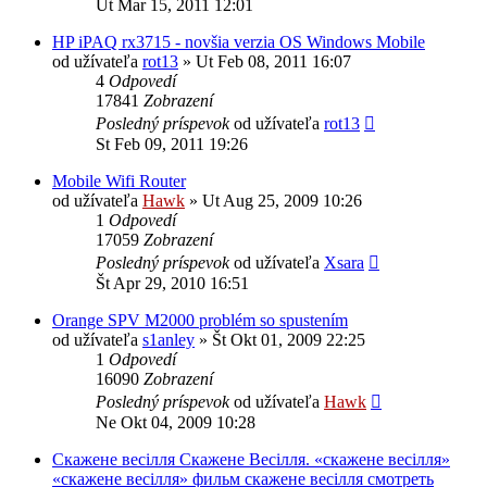
Ut Mar 15, 2011 12:01
HP iPAQ rx3715 - novšia verzia OS Windows Mobile
od užívateľa
rot13
»
Ut Feb 08, 2011 16:07
4
Odpovedí
17841
Zobrazení
Posledný príspevok
od užívateľa
rot13
St Feb 09, 2011 19:26
Mobile Wifi Router
od užívateľa
Hawk
»
Ut Aug 25, 2009 10:26
1
Odpovedí
17059
Zobrazení
Posledný príspevok
od užívateľa
Xsara
Št Apr 29, 2010 16:51
Orange SPV M2000 problém so spustením
od užívateľa
s1anley
»
Št Okt 01, 2009 22:25
1
Odpovedí
16090
Zobrazení
Posledný príspevok
od užívateľa
Hawk
Ne Okt 04, 2009 10:28
Скажене весілля Скажене Весілля. «скажене весілля»
«скажене весілля» фильм скажене весілля смотреть