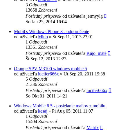
3
Odpovedí
13658
Zobrazení
Posledný príspevok
od užívateľa
jermyylg
So Jan 25, 2014 16:04
Mobil s Windows Phone 8 - odporučenie
od užívateľa
Mino
»
St Sep 11, 2013 23:01
1
Odpovedí
13361
Zobrazení
Posledný príspevok
od užívateľa
Kajo_mate
Št Sep 12, 2013 12:23
Orange SPV M3100 windows mobile 5
od užívateľa
lucifer666x
»
Ut Sep 20, 2011 19:38
5
Odpovedí
21336
Zobrazení
Posledný príspevok
od užívateľa
lucifer666x
So Okt 01, 2011 14:21
Windows Mobile 6.5 - posielanie mailov z mobilu
od užívateľa
kesaj
»
Pi Aug 05, 2011 11:07
1
Odpovedí
15404
Zobrazení
Posledný príspevok
od užívateľa
Matrix