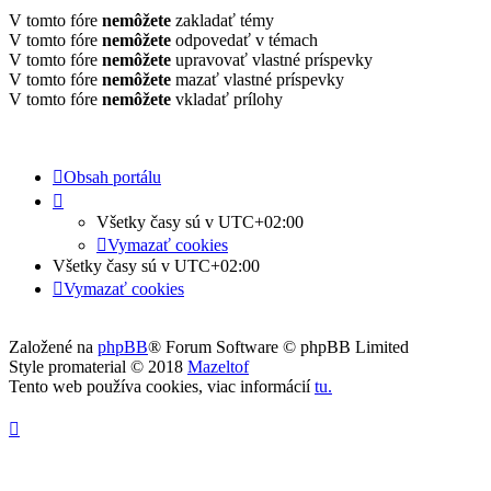
V tomto fóre
nemôžete
zakladať témy
V tomto fóre
nemôžete
odpovedať v témach
V tomto fóre
nemôžete
upravovať vlastné príspevky
V tomto fóre
nemôžete
mazať vlastné príspevky
V tomto fóre
nemôžete
vkladať prílohy
Obsah portálu
Všetky časy sú v
UTC+02:00
Vymazať cookies
Všetky časy sú v
UTC+02:00
Vymazať cookies
Založené na
phpBB
® Forum Software © phpBB Limited
Style promaterial © 2018
Mazeltof
Tento web používa cookies, viac informácií
tu
.