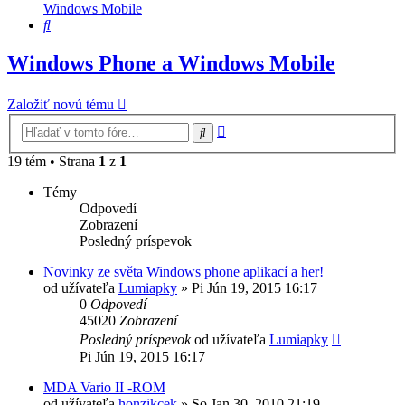
Windows Mobile
Hľadať
Windows Phone a Windows Mobile
Založiť novú tému
Rozšírené
Hľadať
vyhľadávanie
19 tém • Strana
1
z
1
Témy
Odpovedí
Zobrazení
Posledný príspevok
Novinky ze světa Windows phone aplikací a her!
od užívateľa
Lumiapky
»
Pi Jún 19, 2015 16:17
0
Odpovedí
45020
Zobrazení
Posledný príspevok
od užívateľa
Lumiapky
Pi Jún 19, 2015 16:17
MDA Vario II -ROM
od užívateľa
honzikcek
»
So Jan 30, 2010 21:19