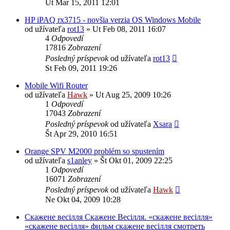
Ut Mar 15, 2011 12:01
HP iPAQ rx3715 - novšia verzia OS Windows Mobile
od užívateľa
rot13
»
Ut Feb 08, 2011 16:07
4
Odpovedí
17816
Zobrazení
Posledný príspevok
od užívateľa
rot13
St Feb 09, 2011 19:26
Mobile Wifi Router
od užívateľa
Hawk
»
Ut Aug 25, 2009 10:26
1
Odpovedí
17043
Zobrazení
Posledný príspevok
od užívateľa
Xsara
Št Apr 29, 2010 16:51
Orange SPV M2000 problém so spustením
od užívateľa
s1anley
»
Št Okt 01, 2009 22:25
1
Odpovedí
16071
Zobrazení
Posledný príspevok
od užívateľa
Hawk
Ne Okt 04, 2009 10:28
Скажене весілля Скажене Весілля. «скажене весілля»
«скажене весілля» фильм скажене весілля смотреть