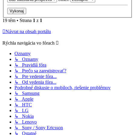
19 tém • Strana
1
z
1
Návrat na obsah portálu
Rýchla navigácia vo fórach
Oznamy
↳ Oznamy
↳ Pravidlá fóra
↳ Prečo sa zaregistrovať?
↳ Pre vedenie fóra...
↳ Od vedenia fóra...
Podrobné diskusie o mobiloch, riešenie problémov
↳ Samsung
↳ Apple
↳ HTC
↳ LG
↳ Nokia
↳ Lenovo
↳ Sony / Sony Ericsson
↳ Ostatné