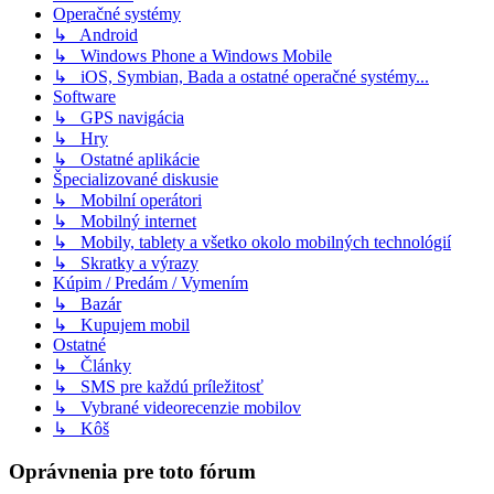
Operačné systémy
↳ Android
↳ Windows Phone a Windows Mobile
↳ iOS, Symbian, Bada a ostatné operačné systémy...
Software
↳ GPS navigácia
↳ Hry
↳ Ostatné aplikácie
Špecializované diskusie
↳ Mobilní operátori
↳ Mobilný internet
↳ Mobily, tablety a všetko okolo mobilných technológií
↳ Skratky a výrazy
Kúpim / Predám / Vymením
↳ Bazár
↳ Kupujem mobil
Ostatné
↳ Články
↳ SMS pre každú príležitosť
↳ Vybrané videorecenzie mobilov
↳ Kôš
Oprávnenia pre toto fórum