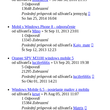
3
Odpovedí
13648
Zobrazení
Posledný príspevok
od užívateľa
jermyylg
So Jan 25, 2014 16:04
Mobil s Windows Phone 8 - odporučenie
od užívateľa
Mino
»
St Sep 11, 2013 23:01
1
Odpovedí
13345
Zobrazení
Posledný príspevok
od užívateľa
Kajo_mate
Št Sep 12, 2013 12:23
Orange SPV M3100 windows mobile 5
od užívateľa
lucifer666x
»
Ut Sep 20, 2011 19:38
5
Odpovedí
21295
Zobrazení
Posledný príspevok
od užívateľa
lucifer666x
So Okt 01, 2011 14:21
Windows Mobile 6.5 - posielanie mailov z mobilu
od užívateľa
kesaj
»
Pi Aug 05, 2011 11:07
1
Odpovedí
15384
Zobrazení
Posledný príspevok
od užívateľa
Matrix