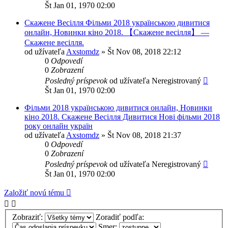
Št Jan 01, 1970 02:00
Скажене Весілля Фільми 2018 українською дивитися
онлайн, Новинки кіно 2018. 【Скажене весілля】 —
Скажене весілля.
od užívateľa
Axstomdz
»
Št Nov 08, 2018 22:12
0
Odpovedí
0
Zobrazení
Posledný príspevok
od užívateľa
Neregistrovaný
Št Jan 01, 1970 02:00
Фільми 2018 українською дивитися онлайн, Новинки
кіно 2018. Скажене Весілля Дивитися Нові фільми 2018
року онлайн україн
od užívateľa
Axstomdz
»
Št Nov 08, 2018 21:37
0
Odpovedí
0
Zobrazení
Posledný príspevok
od užívateľa
Neregistrovaný
Št Jan 01, 1970 02:00
Založiť novú tému
Zobraziť:
Zoradiť podľa:
Smer: