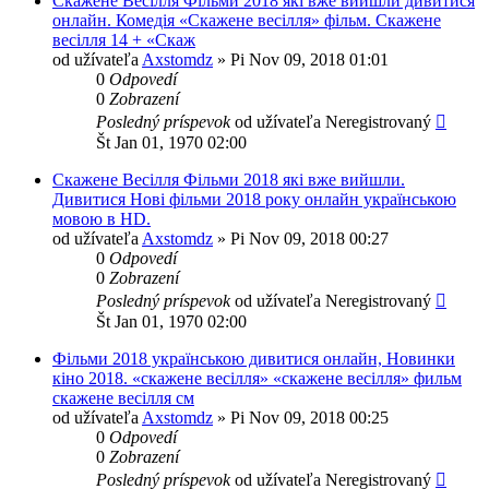
Скажене Весілля Фільми 2018 які вже вийшли дивитися
онлайн. Комедія «Скажене весілля» фільм. Скажене
весілля 14 + «Скаж
od užívateľa
Axstomdz
»
Pi Nov 09, 2018 01:01
0
Odpovedí
0
Zobrazení
Posledný príspevok
od užívateľa
Neregistrovaný
Št Jan 01, 1970 02:00
Скажене Весілля Фільми 2018 які вже вийшли.
Дивитися Нові фільми 2018 року онлайн українською
мовою в HD.
od užívateľa
Axstomdz
»
Pi Nov 09, 2018 00:27
0
Odpovedí
0
Zobrazení
Posledný príspevok
od užívateľa
Neregistrovaný
Št Jan 01, 1970 02:00
Фільми 2018 українською дивитися онлайн, Новинки
кіно 2018. «скажене весілля» «скажене весілля» фильм
скажене весілля см
od užívateľa
Axstomdz
»
Pi Nov 09, 2018 00:25
0
Odpovedí
0
Zobrazení
Posledný príspevok
od užívateľa
Neregistrovaný