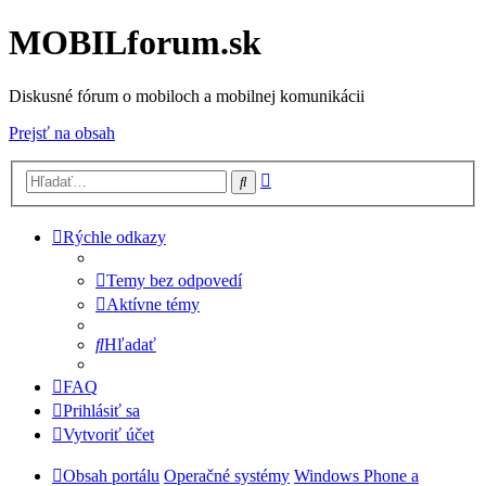
MOBILforum.sk
Diskusné fórum o mobiloch a mobilnej komunikácii
Prejsť na obsah
Rozšírené
Hľadať
vyhľadávanie
Rýchle odkazy
Temy bez odpovedí
Aktívne témy
Hľadať
FAQ
Prihlásiť sa
Vytvoriť účet
Obsah portálu
Operačné systémy
Windows Phone a