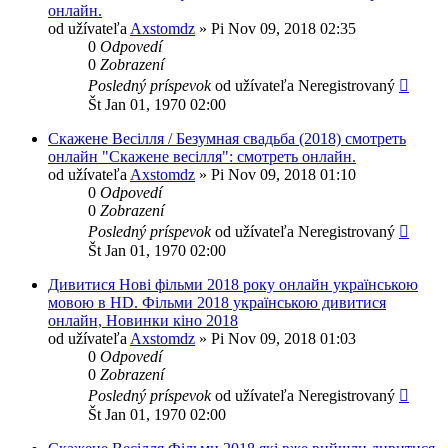
онлайн.
od užívateľa
Axstomdz
»
Pi Nov 09, 2018 02:35
0
Odpovedí
0
Zobrazení
Posledný príspevok
od užívateľa
Neregistrovaný
Št Jan 01, 1970 02:00
Скажене Весілля / Безумная свадьба (2018) смотреть
онлайн "Скажене весілля": смотреть онлайн.
od užívateľa
Axstomdz
»
Pi Nov 09, 2018 01:10
0
Odpovedí
0
Zobrazení
Posledný príspevok
od užívateľa
Neregistrovaný
Št Jan 01, 1970 02:00
Дивитися Нові фільми 2018 року онлайн українською
мовою в HD. Фільми 2018 українською дивитися
онлайн, Новинки кіно 2018
od užívateľa
Axstomdz
»
Pi Nov 09, 2018 01:03
0
Odpovedí
0
Zobrazení
Posledný príspevok
od užívateľa
Neregistrovaný
Št Jan 01, 1970 02:00