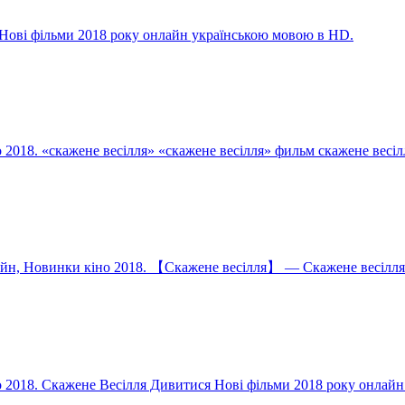
Нові фільми 2018 року онлайн українською мовою в HD.
2018. «скажене весілля» «скажене весілля» фильм скажене весіл
айн, Новинки кіно 2018. 【Скажене весілля】 — Скажене весілля
 2018. Скажене Весілля Дивитися Нові фільми 2018 року онлайн