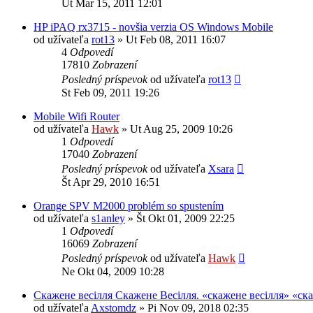
Ut Mar 15, 2011 12:01
HP iPAQ rx3715 - novšia verzia OS Windows Mobile
od užívateľa
rot13
»
Ut Feb 08, 2011 16:07
4
Odpovedí
17810
Zobrazení
Posledný príspevok
od užívateľa
rot13
St Feb 09, 2011 19:26
Mobile Wifi Router
od užívateľa
Hawk
»
Ut Aug 25, 2009 10:26
1
Odpovedí
17040
Zobrazení
Posledný príspevok
od užívateľa
Xsara
Št Apr 29, 2010 16:51
Orange SPV M2000 problém so spustením
od užívateľa
s1anley
»
Št Okt 01, 2009 22:25
1
Odpovedí
16069
Zobrazení
Posledný príspevok
od užívateľa
Hawk
Ne Okt 04, 2009 10:28
Скажене весілля Скажене Весілля. «скажене весілля» «ск
od užívateľa
Axstomdz
»
Pi Nov 09, 2018 02:35