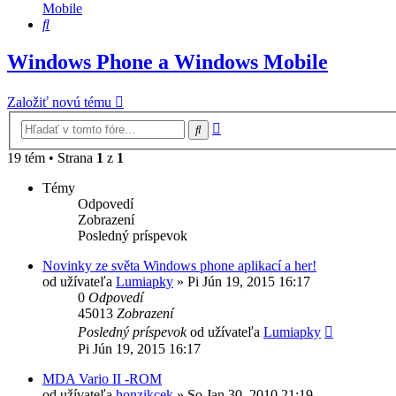
Mobile
Hľadať
Windows Phone a Windows Mobile
Založiť novú tému
Rozšírené
Hľadať
vyhľadávanie
19 tém • Strana
1
z
1
Témy
Odpovedí
Zobrazení
Posledný príspevok
Novinky ze světa Windows phone aplikací a her!
od užívateľa
Lumiapky
»
Pi Jún 19, 2015 16:17
0
Odpovedí
45013
Zobrazení
Posledný príspevok
od užívateľa
Lumiapky
Pi Jún 19, 2015 16:17
MDA Vario II -ROM
od užívateľa
honzikcek
»
So Jan 30, 2010 21:19