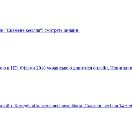
йн "Скажене весілля": смотреть онлайн.
вою в HD. Фільми 2018 українською дивитися онлайн, Новинки к
нлайн. Комедія «Скажене весілля» фільм. Скажене весілля 14 + 