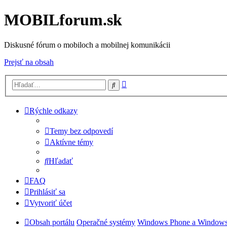
MOBILforum.sk
Diskusné fórum o mobiloch a mobilnej komunikácii
Prejsť na obsah
Rozšírené
Hľadať
vyhľadávanie
Rýchle odkazy
Temy bez odpovedí
Aktívne témy
Hľadať
FAQ
Prihlásiť sa
Vytvoriť účet
Obsah portálu
Operačné systémy
Windows Phone a Window