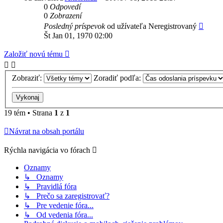
0
Odpovedí
0
Zobrazení
Posledný príspevok
od užívateľa
Neregistrovaný
Št Jan 01, 1970 02:00
Založiť novú tému
Zobraziť:
Zoradiť podľa:
19 tém • Strana
1
z
1
Návrat na obsah portálu
Rýchla navigácia vo fórach
Oznamy
↳ Oznamy
↳ Pravidlá fóra
↳ Prečo sa zaregistrovať?
↳ Pre vedenie fóra...
↳ Od vedenia fóra...