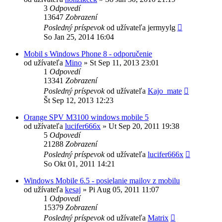
3
Odpovedí
13647
Zobrazení
Posledný príspevok
od užívateľa
jermyylg
So Jan 25, 2014 16:04
Mobil s Windows Phone 8 - odporučenie
od užívateľa
Mino
»
St Sep 11, 2013 23:01
1
Odpovedí
13341
Zobrazení
Posledný príspevok
od užívateľa
Kajo_mate
Št Sep 12, 2013 12:23
Orange SPV M3100 windows mobile 5
od užívateľa
lucifer666x
»
Ut Sep 20, 2011 19:38
5
Odpovedí
21288
Zobrazení
Posledný príspevok
od užívateľa
lucifer666x
So Okt 01, 2011 14:21
Windows Mobile 6.5 - posielanie mailov z mobilu
od užívateľa
kesaj
»
Pi Aug 05, 2011 11:07
1
Odpovedí
15379
Zobrazení
Posledný príspevok
od užívateľa
Matrix