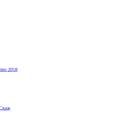
іно 2018
«Скаж