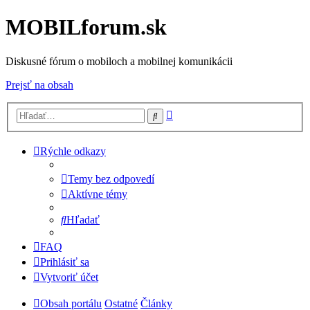
MOBILforum.sk
Diskusné fórum o mobiloch a mobilnej komunikácii
Prejsť na obsah
Rozšírené
Hľadať
vyhľadávanie
Rýchle odkazy
Temy bez odpovedí
Aktívne témy
Hľadať
FAQ
Prihlásiť sa
Vytvoriť účet
Obsah portálu
Ostatné
Články