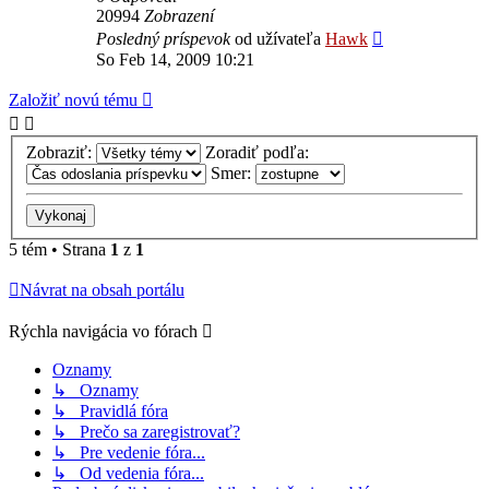
20994
Zobrazení
Posledný príspevok
od užívateľa
Hawk
So Feb 14, 2009 10:21
Založiť novú tému
Zobraziť:
Zoradiť podľa:
Smer:
5 tém • Strana
1
z
1
Návrat na obsah portálu
Rýchla navigácia vo fórach
Oznamy
↳ Oznamy
↳ Pravidlá fóra
↳ Prečo sa zaregistrovať?
↳ Pre vedenie fóra...
↳ Od vedenia fóra...