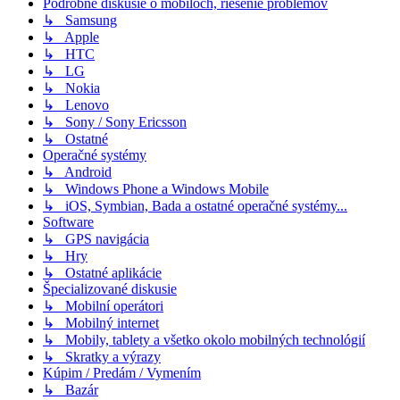
Podrobné diskusie o mobiloch, riešenie problémov
↳ Samsung
↳ Apple
↳ HTC
↳ LG
↳ Nokia
↳ Lenovo
↳ Sony / Sony Ericsson
↳ Ostatné
Operačné systémy
↳ Android
↳ Windows Phone a Windows Mobile
↳ iOS, Symbian, Bada a ostatné operačné systémy...
Software
↳ GPS navigácia
↳ Hry
↳ Ostatné aplikácie
Špecializované diskusie
↳ Mobilní operátori
↳ Mobilný internet
↳ Mobily, tablety a všetko okolo mobilných technológií
↳ Skratky a výrazy
Kúpim / Predám / Vymením
↳ Bazár