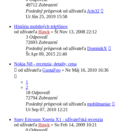
49712
Zobrazení
Posledný príspevok
od užívateľa
Aris32
Ut Jún 25, 2019 15:58
História mobilných telefónov
od užívateľa
Hawk
»
Št Nov 13, 2008 22:12
3
Odpovedí
72693
Zobrazení
Posledný príspevok
od užívateľa
DominikX
Št Apr 09, 2015 21:40
Nokia N8 - recenzia, detaily, cena
od užívateľa
GustaFoo
»
Ne Máj 16, 2010 16:36
1
2
18
Odpovedí
72794
Zobrazení
Posledný príspevok
od užívateľa
mobilmaniac
Ut Sep 07, 2010 12:21
Sony Ericsson Xperia X1 - užívateľská recenzia
od užívateľa
Hawk
»
So Feb 14, 2009 10:21
0
Odpovedí