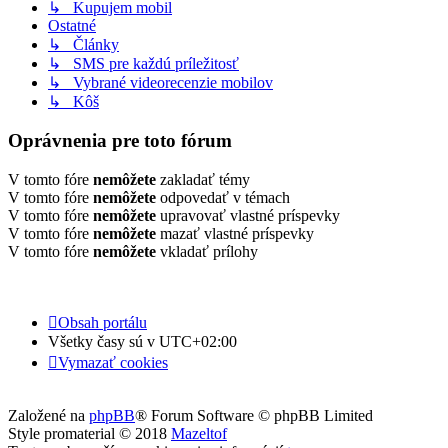
↳ Kupujem mobil
Ostatné
↳ Články
↳ SMS pre každú príležitosť
↳ Vybrané videorecenzie mobilov
↳ Kôš
Oprávnenia pre toto fórum
V tomto fóre
nemôžete
zakladať témy
V tomto fóre
nemôžete
odpovedať v témach
V tomto fóre
nemôžete
upravovať vlastné príspevky
V tomto fóre
nemôžete
mazať vlastné príspevky
V tomto fóre
nemôžete
vkladať prílohy
Obsah portálu
Všetky časy sú v
UTC+02:00
Vymazať cookies
Založené na
phpBB
® Forum Software © phpBB Limited
Style promaterial © 2018
Mazeltof