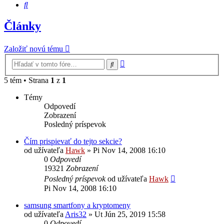
Hľadať
Články
Založiť novú tému
Rozšírené
Hľadať
vyhľadávanie
5 tém • Strana
1
z
1
Témy
Odpovedí
Zobrazení
Posledný príspevok
Čím prispievať do tejto sekcie?
od užívateľa
Hawk
»
Pi Nov 14, 2008 16:10
0
Odpovedí
19321
Zobrazení
Posledný príspevok
od užívateľa
Hawk
Pi Nov 14, 2008 16:10
samsung smartfony a kryptomeny
od užívateľa
Aris32
»
Ut Jún 25, 2019 15:58
0
Odpovedí