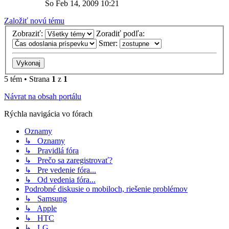
So Feb 14, 2009 10:21
Založiť novú tému
Zobraziť:
Zoradiť podľa:
Smer:
5 tém • Strana
1
z
1
Návrat na obsah portálu
Rýchla navigácia vo fórach
Oznamy
↳ Oznamy
↳ Pravidlá fóra
↳ Prečo sa zaregistrovať?
↳ Pre vedenie fóra...
↳ Od vedenia fóra...
Podrobné diskusie o mobiloch, riešenie problémov
↳ Samsung
↳ Apple
↳ HTC
↳ LG