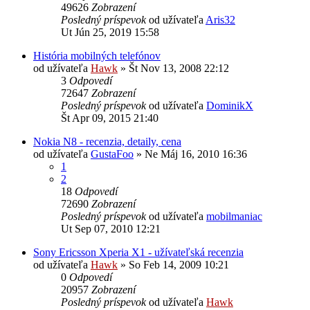
49626
Zobrazení
Posledný príspevok
od užívateľa
Aris32
Ut Jún 25, 2019 15:58
História mobilných telefónov
od užívateľa
Hawk
»
Št Nov 13, 2008 22:12
3
Odpovedí
72647
Zobrazení
Posledný príspevok
od užívateľa
DominikX
Št Apr 09, 2015 21:40
Nokia N8 - recenzia, detaily, cena
od užívateľa
GustaFoo
»
Ne Máj 16, 2010 16:36
1
2
18
Odpovedí
72690
Zobrazení
Posledný príspevok
od užívateľa
mobilmaniac
Ut Sep 07, 2010 12:21
Sony Ericsson Xperia X1 - užívateľská recenzia
od užívateľa
Hawk
»
So Feb 14, 2009 10:21
0
Odpovedí
20957
Zobrazení
Posledný príspevok
od užívateľa
Hawk