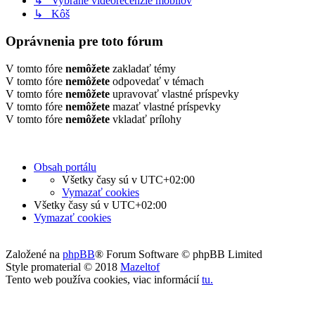
↳ Vybrané videorecenzie mobilov
↳ Kôš
Oprávnenia pre toto fórum
V tomto fóre
nemôžete
zakladať témy
V tomto fóre
nemôžete
odpovedať v témach
V tomto fóre
nemôžete
upravovať vlastné príspevky
V tomto fóre
nemôžete
mazať vlastné príspevky
V tomto fóre
nemôžete
vkladať prílohy
Obsah portálu
Všetky časy sú v
UTC+02:00
Vymazať cookies
Všetky časy sú v
UTC+02:00
Vymazať cookies
Založené na
phpBB
® Forum Software © phpBB Limited
Style promaterial © 2018
Mazeltof
Tento web používa cookies, viac informácií
tu
.