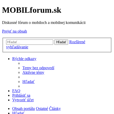
MOBILforum.sk
Diskusné fórum o mobiloch a mobilnej komunikácii
Prejsť na obsah
Rozšírené
Hľadať
vyhľadávanie
Rýchle odkazy
Temy bez odpovedí
Aktívne témy
Hľadať
FAQ
Prihlásiť sa
Vytvoriť účet
Obsah portálu
Ostatné
Články
Hľadať