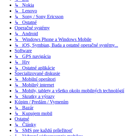
↳ Nokia
↳ Lenovo
↳ Sony / Sony Ericsson
↳ Ostatné
Operačné systémy
↳ Android
↳ Windows Phone a Windows Mobile
↳ iOS, Symbian, Bada a ostatné operačné systémy...
Software
↳ GPS navigácia
↳ Hry
↳ Ostatné aplikácie
Špecializované diskusie
↳ Mobilní operátori
↳ Mobilný internet
↳ Mobily, tablety a všetko okolo mobilných technológií
↳ Skratky a výrazy
Kúpim / Predám / Vymením
↳ Bazár
↳ Kupujem mobil
Ostatné
↳ Články
↳ SMS pre každú príležitosť