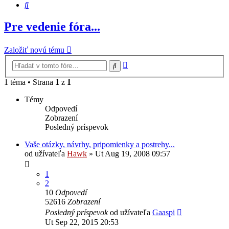
Hľadať
Pre vedenie fóra...
Založiť novú tému
Rozšírené
Hľadať
vyhľadávanie
1 téma • Strana
1
z
1
Témy
Odpovedí
Zobrazení
Posledný príspevok
Vaše otázky, návrhy, pripomienky a postrehy...
od užívateľa
Hawk
»
Ut Aug 19, 2008 09:57
1
2
10
Odpovedí
52616
Zobrazení
Posledný príspevok
od užívateľa
Gaaspi
Ut Sep 22, 2015 20:53