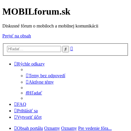
MOBILforum.sk
Diskusné fórum o mobiloch a mobilnej komunikácii
Prejsť na obsah
Rozšírené
Hľadať
vyhľadávanie
Rýchle odkazy
Temy bez odpovedí
Aktívne témy
Hľadať
FAQ
Prihlásiť sa
Vytvoriť účet
Obsah portálu
Oznamy
Oznamy
Pre vedenie fóra...