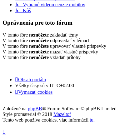
↳ Vybrané videorecenzie mobilov
↳ Kôš
Oprávnenia pre toto fórum
V tomto fóre
nemôžete
zakladať témy
V tomto fóre
nemôžete
odpovedať v témach
V tomto fóre
nemôžete
upravovať vlastné príspevky
V tomto fóre
nemôžete
mazať vlastné príspevky
V tomto fóre
nemôžete
vkladať prílohy
Obsah portálu
Všetky časy sú v
UTC+02:00
Vymazať cookies
Založené na
phpBB
® Forum Software © phpBB Limited
Style promaterial © 2018
Mazeltof
Tento web používa cookies, viac informácií
tu
.