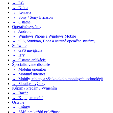
↳ LG
↳ Nokia
↳ Lenovo
↳ Sony / Sony Ericsson
↳ Ostatné
Operačné systémy
↳ Android
↳ Windows Phone a Windows Mobile
↳ iOS, Symbian, Bada a ostatné operačné systémy...
Software
↳ GPS navigácia
↳ Hry
↳ Ostatné aplikácie
Špecializované diskusie
↳ Mobilní operátori
↳ Mobilný internet
↳ Mobily, tablety a všetko okolo mobilných technológií
↳ Skratky a výrazy
Kúpim / Predám / Vymením
↳ Bazár
↳ Kupujem mobil
Ostatné
↳ Články
↳ SMS pre každú príležitosť