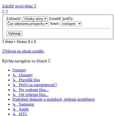
Založiť novú tému
Zobraziť:
Zoradiť podľa:
Smer:
1 téma • Strana
1
z
1
Návrat na obsah portálu
Rýchla navigácia vo fórach
Oznamy
↳ Oznamy
↳ Pravidlá fóra
↳ Prečo sa zaregistrovať?
↳ Pre vedenie fóra...
↳ Od vedenia fóra...
Podrobné diskusie o mobiloch, riešenie problémov
↳ Samsung
↳ Apple
↳ HTC