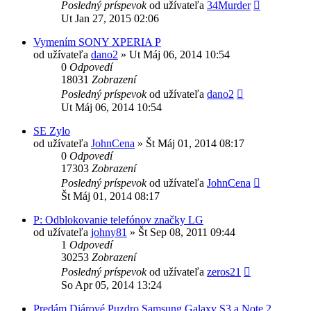
Posledný príspevok
od užívateľa
34Murder
Ut Jan 27, 2015 02:06
Vymením SONY XPERIA P
od užívateľa
dano2
»
Ut Máj 06, 2014 10:54
0
Odpovedí
18031
Zobrazení
Posledný príspevok
od užívateľa
dano2
Ut Máj 06, 2014 10:54
SE Zylo
od užívateľa
JohnCena
»
Št Máj 01, 2014 08:17
0
Odpovedí
17303
Zobrazení
Posledný príspevok
od užívateľa
JohnCena
Št Máj 01, 2014 08:17
P: Odblokovanie telefónov značky LG
od užívateľa
johny81
»
Št Sep 08, 2011 09:44
1
Odpovedí
30253
Zobrazení
Posledný príspevok
od užívateľa
zeros21
So Apr 05, 2014 13:24
Predám Diárové Puzdro Samsung Galaxy S3 a Note 2