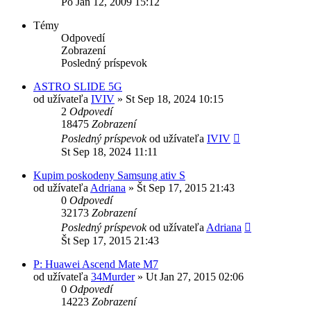
Po Jan 12, 2009 15:12
Témy
Odpovedí
Zobrazení
Posledný príspevok
ASTRO SLIDE 5G
od užívateľa
IVIV
»
St Sep 18, 2024 10:15
2
Odpovedí
18475
Zobrazení
Posledný príspevok
od užívateľa
IVIV
St Sep 18, 2024 11:11
Kupim poskodeny Samsung ativ S
od užívateľa
Adriana
»
Št Sep 17, 2015 21:43
0
Odpovedí
32173
Zobrazení
Posledný príspevok
od užívateľa
Adriana
Št Sep 17, 2015 21:43
P: Huawei Ascend Mate M7
od užívateľa
34Murder
»
Ut Jan 27, 2015 02:06
0
Odpovedí
14223
Zobrazení