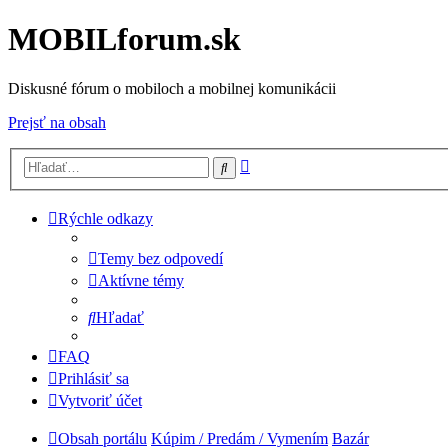
MOBILforum.sk
Diskusné fórum o mobiloch a mobilnej komunikácii
Prejsť na obsah
Rozšírené
Hľadať
vyhľadávanie
Rýchle odkazy
Temy bez odpovedí
Aktívne témy
Hľadať
FAQ
Prihlásiť sa
Vytvoriť účet
Obsah portálu
Kúpim / Predám / Vymením
Bazár