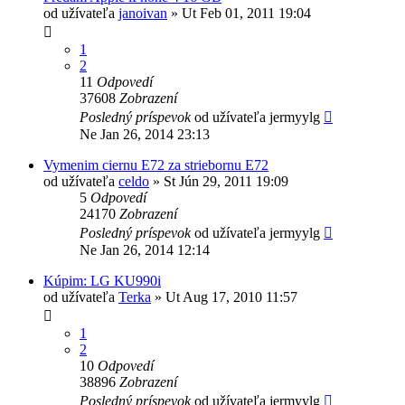
od užívateľa
janoivan
»
Ut Feb 01, 2011 19:04
1
2
11
Odpovedí
37608
Zobrazení
Posledný príspevok
od užívateľa
jermyylg
Ne Jan 26, 2014 23:13
Vymenim ciernu E72 za striebornu E72
od užívateľa
celdo
»
St Jún 29, 2011 19:09
5
Odpovedí
24170
Zobrazení
Posledný príspevok
od užívateľa
jermyylg
Ne Jan 26, 2014 12:14
Kúpim: LG KU990i
od užívateľa
Terka
»
Ut Aug 17, 2010 11:57
1
2
10
Odpovedí
38896
Zobrazení
Posledný príspevok
od užívateľa
jermyylg