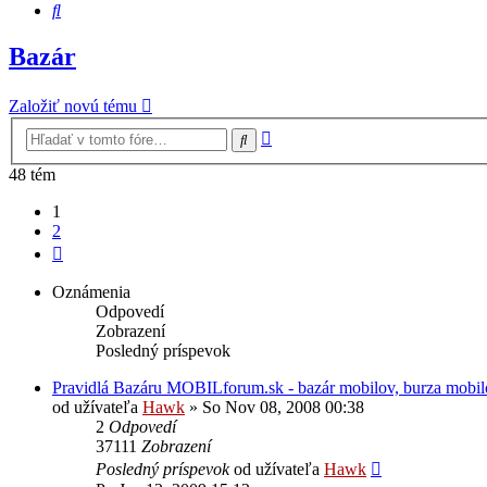
Hľadať
Bazár
Založiť novú tému
Rozšírené
Hľadať
vyhľadávanie
48 tém
1
2
Ďalšia
Oznámenia
Odpovedí
Zobrazení
Posledný príspevok
Pravidlá Bazáru MOBILforum.sk - bazár mobilov, burza mobi
od užívateľa
Hawk
»
So Nov 08, 2008 00:38
2
Odpovedí
37111
Zobrazení
Posledný príspevok
od užívateľa
Hawk