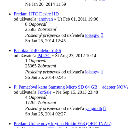
Ne Jan 26, 2014 11:59
Predám HTC Desire HD
od užívateľa
janoivan
»
Ut Feb 01, 2011 19:06
8
Odpovedí
25583
Zobrazení
Posledný príspevok
od užívateľa
lolaagw
So Jan 25, 2014 12:45
K nokia 5140 alebo 5140i
od užívateľa
P4L3C
»
Št Aug 23, 2012 10:14
1
Odpovedí
25365
Zobrazení
Posledný príspevok
od užívateľa
lolaagw
So Jan 25, 2014 02:45
P: Pamäťová karta Samsung Micro SD 64 GB + adapter NOV
od užívateľa
ForSale
»
Ne Sep 15, 2013 23:48
4
Odpovedí
17265
Zobrazení
Posledný príspevok
od užívateľa
yangmdh
So Jan 25, 2014 02:27
Predám Uplne novy kryt na Nokiu E63 (ORIGINAL)