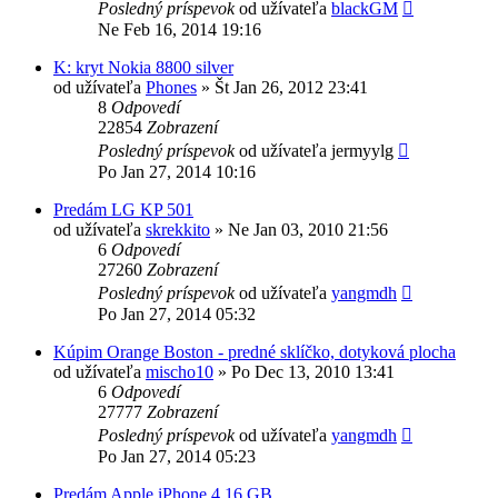
Posledný príspevok
od užívateľa
blackGM
Ne Feb 16, 2014 19:16
K: kryt Nokia 8800 silver
od užívateľa
Phones
»
Št Jan 26, 2012 23:41
8
Odpovedí
22854
Zobrazení
Posledný príspevok
od užívateľa
jermyylg
Po Jan 27, 2014 10:16
Predám LG KP 501
od užívateľa
skrekkito
»
Ne Jan 03, 2010 21:56
6
Odpovedí
27260
Zobrazení
Posledný príspevok
od užívateľa
yangmdh
Po Jan 27, 2014 05:32
Kúpim Orange Boston - predné sklíčko, dotyková plocha
od užívateľa
mischo10
»
Po Dec 13, 2010 13:41
6
Odpovedí
27777
Zobrazení
Posledný príspevok
od užívateľa
yangmdh
Po Jan 27, 2014 05:23
Predám Apple iPhone 4 16 GB