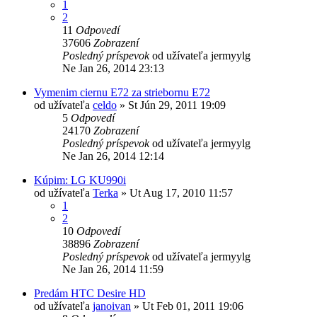
1
2
11
Odpovedí
37606
Zobrazení
Posledný príspevok
od užívateľa
jermyylg
Ne Jan 26, 2014 23:13
Vymenim ciernu E72 za striebornu E72
od užívateľa
celdo
»
St Jún 29, 2011 19:09
5
Odpovedí
24170
Zobrazení
Posledný príspevok
od užívateľa
jermyylg
Ne Jan 26, 2014 12:14
Kúpim: LG KU990i
od užívateľa
Terka
»
Ut Aug 17, 2010 11:57
1
2
10
Odpovedí
38896
Zobrazení
Posledný príspevok
od užívateľa
jermyylg
Ne Jan 26, 2014 11:59
Predám HTC Desire HD
od užívateľa
janoivan
»
Ut Feb 01, 2011 19:06