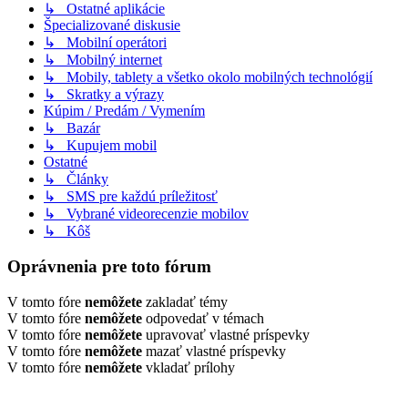
↳ Ostatné aplikácie
Špecializované diskusie
↳ Mobilní operátori
↳ Mobilný internet
↳ Mobily, tablety a všetko okolo mobilných technológií
↳ Skratky a výrazy
Kúpim / Predám / Vymením
↳ Bazár
↳ Kupujem mobil
Ostatné
↳ Články
↳ SMS pre každú príležitosť
↳ Vybrané videorecenzie mobilov
↳ Kôš
Oprávnenia pre toto fórum
V tomto fóre
nemôžete
zakladať témy
V tomto fóre
nemôžete
odpovedať v témach
V tomto fóre
nemôžete
upravovať vlastné príspevky
V tomto fóre
nemôžete
mazať vlastné príspevky
V tomto fóre
nemôžete
vkladať prílohy