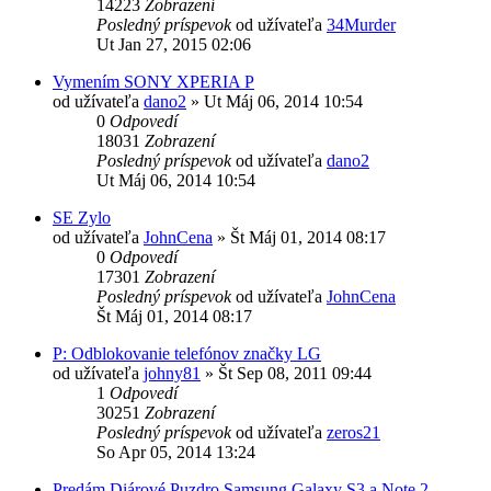
14223
Zobrazení
Posledný príspevok
od užívateľa
34Murder
Ut Jan 27, 2015 02:06
Vymením SONY XPERIA P
od užívateľa
dano2
»
Ut Máj 06, 2014 10:54
0
Odpovedí
18031
Zobrazení
Posledný príspevok
od užívateľa
dano2
Ut Máj 06, 2014 10:54
SE Zylo
od užívateľa
JohnCena
»
Št Máj 01, 2014 08:17
0
Odpovedí
17301
Zobrazení
Posledný príspevok
od užívateľa
JohnCena
Št Máj 01, 2014 08:17
P: Odblokovanie telefónov značky LG
od užívateľa
johny81
»
Št Sep 08, 2011 09:44
1
Odpovedí
30251
Zobrazení
Posledný príspevok
od užívateľa
zeros21
So Apr 05, 2014 13:24
Predám Diárové Puzdro Samsung Galaxy S3 a Note 2