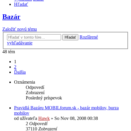
Hľadať
Bazár
Založiť novú tému
Rozšírené
Hľadať
vyhľadávanie
48 tém
1
2
Ďalšia
Oznámenia
Odpovedí
Zobrazení
Posledný príspevok
Pravidlá Bazáru MOBILforum.sk - bazár mobilov, burza
mobilov
od užívateľa
Hawk
»
So Nov 08, 2008 00:38
2
Odpovedí
37110
Zobrazení