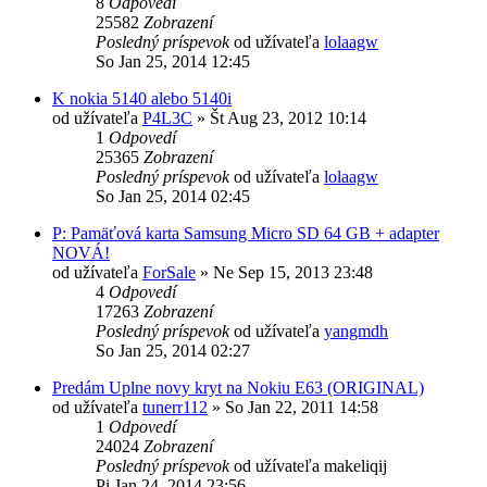
8
Odpovedí
25582
Zobrazení
Posledný príspevok
od užívateľa
lolaagw
So Jan 25, 2014 12:45
K nokia 5140 alebo 5140i
od užívateľa
P4L3C
»
Št Aug 23, 2012 10:14
1
Odpovedí
25365
Zobrazení
Posledný príspevok
od užívateľa
lolaagw
So Jan 25, 2014 02:45
P: Pamäťová karta Samsung Micro SD 64 GB + adapter
NOVÁ!
od užívateľa
ForSale
»
Ne Sep 15, 2013 23:48
4
Odpovedí
17263
Zobrazení
Posledný príspevok
od užívateľa
yangmdh
So Jan 25, 2014 02:27
Predám Uplne novy kryt na Nokiu E63 (ORIGINAL)
od užívateľa
tunerr112
»
So Jan 22, 2011 14:58
1
Odpovedí
24024
Zobrazení
Posledný príspevok
od užívateľa
makeliqij
Pi Jan 24, 2014 23:56