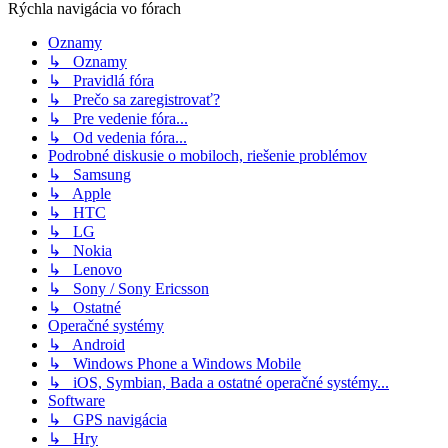
Rýchla navigácia vo fórach
Oznamy
↳ Oznamy
↳ Pravidlá fóra
↳ Prečo sa zaregistrovať?
↳ Pre vedenie fóra...
↳ Od vedenia fóra...
Podrobné diskusie o mobiloch, riešenie problémov
↳ Samsung
↳ Apple
↳ HTC
↳ LG
↳ Nokia
↳ Lenovo
↳ Sony / Sony Ericsson
↳ Ostatné
Operačné systémy
↳ Android
↳ Windows Phone a Windows Mobile
↳ iOS, Symbian, Bada a ostatné operačné systémy...
Software
↳ GPS navigácia
↳ Hry