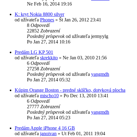
Ne Feb 16, 2014 19:16
K: kryt Nokia 8800 silver
od užívateľa
Phones
»
Št Jan 26, 2012 23:41
8
Odpovedí
22852
Zobrazení
Posledný príspevok
od užívateľa
jermyylg
Po Jan 27, 2014 10:16
Predám LG KP 501
od užívateľa
skrekkito
»
Ne Jan 03, 2010 21:56
6
Odpovedí
27258
Zobrazení
Posledný príspevok
od užívateľa
yangmdh
Po Jan 27, 2014 05:32
Kúpim Orange Boston - predné sklíčko, dotyková plocha
od užívateľa
mischo10
»
Po Dec 13, 2010 13:41
6
Odpovedí
27777
Zobrazení
Posledný príspevok
od užívateľa
yangmdh
Po Jan 27, 2014 05:23
Predám Apple iPhone 4 16 GB
od užívateľa
janoivan
»
Ut Feb 01, 2011 19:04