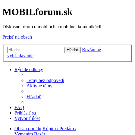
MOBILforum.sk
Diskusné fórum o mobiloch a mobilnej komunikácii
Prejsť na obsah
Rozšírené
Hľadať
vyhľadávanie
Rýchle odkazy
Temy bez odpovedí
Aktívne témy
Hľadať
FAQ
Prihlásiť sa
Vytvoriť účet
Obsah portálu
Kúpim / Predám /
Vymením
Bazár