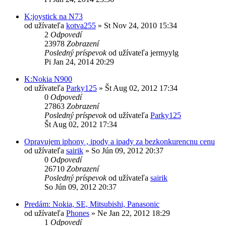
K:joystick na N73
od užívateľa
kotva255
»
St Nov 24, 2010 15:34
2
Odpovedí
23978
Zobrazení
Posledný príspevok
od užívateľa
jermyylg
Pi Jan 24, 2014 20:29
K:Nokia N900
od užívateľa
Parky125
»
Št Aug 02, 2012 17:34
0
Odpovedí
27863
Zobrazení
Posledný príspevok
od užívateľa
Parky125
Št Aug 02, 2012 17:34
Opravujem iphony , ipody a ipady za bezkonkurencnu cenu
od užívateľa
sairik
»
So Jún 09, 2012 20:37
0
Odpovedí
26710
Zobrazení
Posledný príspevok
od užívateľa
sairik
So Jún 09, 2012 20:37
Predám: Nokia, SE, Mitsubishi, Panasonic
od užívateľa
Phones
»
Ne Jan 22, 2012 18:29
1
Odpovedí