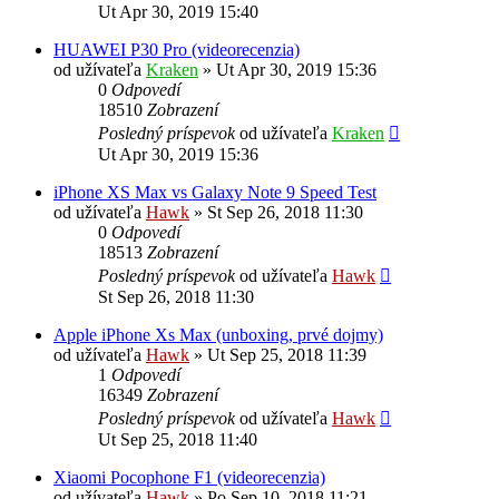
Ut Apr 30, 2019 15:40
HUAWEI P30 Pro (videorecenzia)
od užívateľa
Kraken
»
Ut Apr 30, 2019 15:36
0
Odpovedí
18510
Zobrazení
Posledný príspevok
od užívateľa
Kraken
Ut Apr 30, 2019 15:36
iPhone XS Max vs Galaxy Note 9 Speed Test
od užívateľa
Hawk
»
St Sep 26, 2018 11:30
0
Odpovedí
18513
Zobrazení
Posledný príspevok
od užívateľa
Hawk
St Sep 26, 2018 11:30
Apple iPhone Xs Max (unboxing, prvé dojmy)
od užívateľa
Hawk
»
Ut Sep 25, 2018 11:39
1
Odpovedí
16349
Zobrazení
Posledný príspevok
od užívateľa
Hawk
Ut Sep 25, 2018 11:40
Xiaomi Pocophone F1 (videorecenzia)
od užívateľa
Hawk
»
Po Sep 10, 2018 11:21