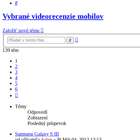
Hľadať
Vybrané videorecenzie mobilov
Založiť novú tému
Rozšírené
Hľadať
vyhľadávanie
139 tém
1
2
3
4
5
6
Ďalšia
Témy
Odpovedí
Zobrazení
Posledný príspevok
Samsung Galaxy S III
od užívateľa
Aslan
»
Pi Máj 04, 2012 12:13