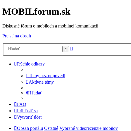
MOBILforum.sk
Diskusné fórum o mobiloch a mobilnej komunikácii
Prejsť na obsah
Rozšírené
Hľadať
vyhľadávanie
Rýchle odkazy
Temy bez odpovedí
Aktívne témy
Hľadať
FAQ
Prihlásiť sa
Vytvoriť účet
Obsah portálu
Ostatné
Vybrané videorecenzie mobilov