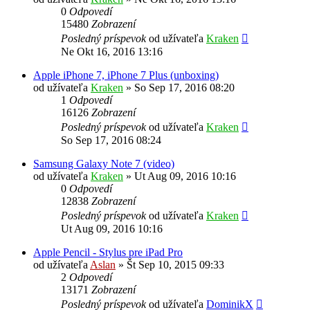
0
Odpovedí
15480
Zobrazení
Posledný príspevok
od užívateľa
Kraken
Ne Okt 16, 2016 13:16
Apple iPhone 7, iPhone 7 Plus (unboxing)
od užívateľa
Kraken
»
So Sep 17, 2016 08:20
1
Odpovedí
16126
Zobrazení
Posledný príspevok
od užívateľa
Kraken
So Sep 17, 2016 08:24
Samsung Galaxy Note 7 (video)
od užívateľa
Kraken
»
Ut Aug 09, 2016 10:16
0
Odpovedí
12838
Zobrazení
Posledný príspevok
od užívateľa
Kraken
Ut Aug 09, 2016 10:16
Apple Pencil - Stylus pre iPad Pro
od užívateľa
Aslan
»
Št Sep 10, 2015 09:33
2
Odpovedí
13171
Zobrazení
Posledný príspevok
od užívateľa
DominikX