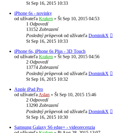
St Sep 16, 2015 10:33
iPhone 6s - novinky
od užívateľa
Kraken
»
Št Sep 10, 2015 04:53
1
Odpovedí
13152
Zobrazení
Posledný príspevok
od užívateľa
DominikX
St Sep 16, 2015 10:33
iPhone 6s, iPhone 6s Plus - 3D Touch
od užívateľa
Kraken
»
Št Sep 10, 2015 04:56
2
Odpovedí
13774
Zobrazení
Posledný príspevok
od užívateľa
DominikX
St Sep 16, 2015 10:32
Apple iPad Pro
od užívateľa
Aslan
»
Št Sep 10, 2015 15:46
2
Odpovedí
13290
Zobrazení
Posledný príspevok
od užívateľa
DominikX
St Sep 16, 2015 10:30
Samsung Galaxy S6 edge+ - videorecenzia
od užívateľa
Kraken
»
Pi Aug 28, 2015 13:07