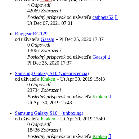
4
Odpovedí
42069
Zobrazení
Posledný príspevok
od užívateľa
cathpeta52
Ut Dec 07, 2021 07:01
Ruggear RG129
od užívateľa
Gaaspi
»
Pi Dec 25, 2020 17:37
0
Odpovedí
13067
Zobrazení
Posledný príspevok
od užívateľa
Gaaspi
Pi Dec 25, 2020 17:37
Samsung Galaxy S10 (videorecenzia)
od užívateľa
Kraken
»
Ut Apr 30, 2019 15:43
0
Odpovedí
23734
Zobrazení
Posledný príspevok
od užívateľa
Kraken
Ut Apr 30, 2019 15:43
Samsung Galaxy S10+ (unboxing)
od užívateľa
Kraken
»
Ut Apr 30, 2019 15:40
0
Odpovedí
18436
Zobrazení
Posledný príspevok
od užívateľa
Kraken