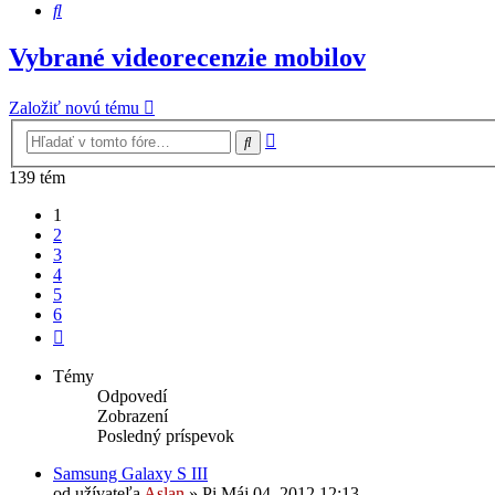
Hľadať
Vybrané videorecenzie mobilov
Založiť novú tému
Rozšírené
Hľadať
vyhľadávanie
139 tém
1
2
3
4
5
6
Ďalšia
Témy
Odpovedí
Zobrazení
Posledný príspevok
Samsung Galaxy S III
od užívateľa
Aslan
»
Pi Máj 04, 2012 12:13