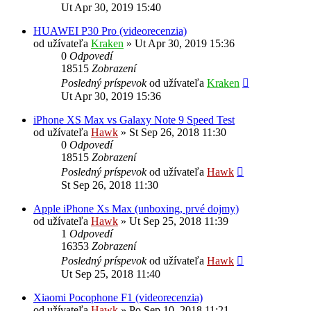
Ut Apr 30, 2019 15:40
HUAWEI P30 Pro (videorecenzia)
od užívateľa
Kraken
»
Ut Apr 30, 2019 15:36
0
Odpovedí
18515
Zobrazení
Posledný príspevok
od užívateľa
Kraken
Ut Apr 30, 2019 15:36
iPhone XS Max vs Galaxy Note 9 Speed Test
od užívateľa
Hawk
»
St Sep 26, 2018 11:30
0
Odpovedí
18515
Zobrazení
Posledný príspevok
od užívateľa
Hawk
St Sep 26, 2018 11:30
Apple iPhone Xs Max (unboxing, prvé dojmy)
od užívateľa
Hawk
»
Ut Sep 25, 2018 11:39
1
Odpovedí
16353
Zobrazení
Posledný príspevok
od užívateľa
Hawk
Ut Sep 25, 2018 11:40
Xiaomi Pocophone F1 (videorecenzia)
od užívateľa
Hawk
»
Po Sep 10, 2018 11:21