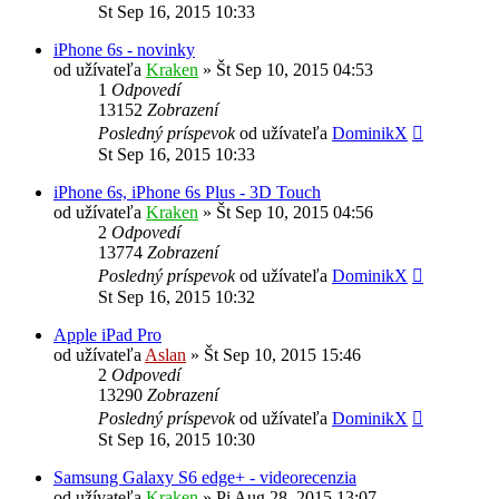
St Sep 16, 2015 10:33
iPhone 6s - novinky
od užívateľa
Kraken
»
Št Sep 10, 2015 04:53
1
Odpovedí
13152
Zobrazení
Posledný príspevok
od užívateľa
DominikX
St Sep 16, 2015 10:33
iPhone 6s, iPhone 6s Plus - 3D Touch
od užívateľa
Kraken
»
Št Sep 10, 2015 04:56
2
Odpovedí
13774
Zobrazení
Posledný príspevok
od užívateľa
DominikX
St Sep 16, 2015 10:32
Apple iPad Pro
od užívateľa
Aslan
»
Št Sep 10, 2015 15:46
2
Odpovedí
13290
Zobrazení
Posledný príspevok
od užívateľa
DominikX
St Sep 16, 2015 10:30
Samsung Galaxy S6 edge+ - videorecenzia
od užívateľa
Kraken
»
Pi Aug 28, 2015 13:07