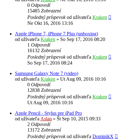
0
Odpovedí
15485
Zobrazení
Posledný príspevok
od užívateľa
Kraken
Ne Okt 16, 2016 13:16
Apple iPhone 7, iPhone 7 Plus (unboxing)
od užívateľa
Kraken
»
So Sep 17, 2016 08:20
1
Odpovedí
16132
Zobrazení
Posledný príspevok
od užívateľa
Kraken
So Sep 17, 2016 08:24
Samsung Galaxy Note 7 (video)
od užívateľa
Kraken
»
Ut Aug 09, 2016 10:16
0
Odpovedí
12838
Zobrazení
Posledný príspevok
od užívateľa
Kraken
Ut Aug 09, 2016 10:16
Apple Pencil - Stylus pre iPad Pro
od užívateľa
Aslan
»
Št Sep 10, 2015 09:33
2
Odpovedí
13172
Zobrazení
Posledný príspevok
od užívateľa
DominikX