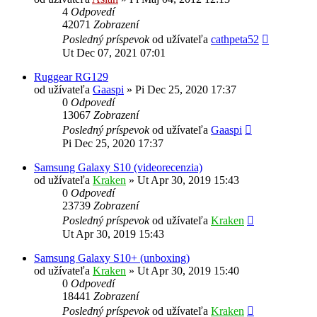
4
Odpovedí
42071
Zobrazení
Posledný príspevok
od užívateľa
cathpeta52
Ut Dec 07, 2021 07:01
Ruggear RG129
od užívateľa
Gaaspi
»
Pi Dec 25, 2020 17:37
0
Odpovedí
13067
Zobrazení
Posledný príspevok
od užívateľa
Gaaspi
Pi Dec 25, 2020 17:37
Samsung Galaxy S10 (videorecenzia)
od užívateľa
Kraken
»
Ut Apr 30, 2019 15:43
0
Odpovedí
23739
Zobrazení
Posledný príspevok
od užívateľa
Kraken
Ut Apr 30, 2019 15:43
Samsung Galaxy S10+ (unboxing)
od užívateľa
Kraken
»
Ut Apr 30, 2019 15:40
0
Odpovedí
18441
Zobrazení
Posledný príspevok
od užívateľa
Kraken