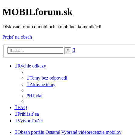
MOBILforum.sk
Diskusné fórum o mobiloch a mobilnej komunikácii
Prejsť na obsah
Rozšírené
Hľadať
vyhľadávanie
Rýchle odkazy
Temy bez odpovedí
Aktívne témy
Hľadať
FAQ
Prihlásiť sa
Vytvoriť účet
Obsah portálu
Ostatné
Vybrané videorecenzie mobilov