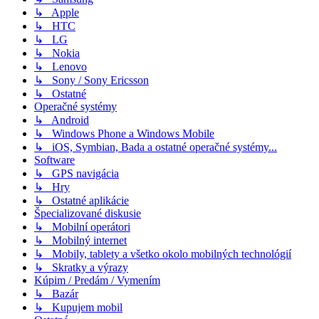
↳ Apple
↳ HTC
↳ LG
↳ Nokia
↳ Lenovo
↳ Sony / Sony Ericsson
↳ Ostatné
Operačné systémy
↳ Android
↳ Windows Phone a Windows Mobile
↳ iOS, Symbian, Bada a ostatné operačné systémy...
Software
↳ GPS navigácia
↳ Hry
↳ Ostatné aplikácie
Špecializované diskusie
↳ Mobilní operátori
↳ Mobilný internet
↳ Mobily, tablety a všetko okolo mobilných technológií
↳ Skratky a výrazy
Kúpim / Predám / Vymením
↳ Bazár
↳ Kupujem mobil