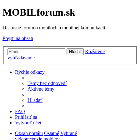
MOBILforum.sk
Diskusné fórum o mobiloch a mobilnej komunikácii
Prejsť na obsah
Rozšírené
Hľadať
vyhľadávanie
Rýchle odkazy
Temy bez odpovedí
Aktívne témy
Hľadať
FAQ
Prihlásiť sa
Vytvoriť účet
Obsah portálu
Ostatné
Vybrané
videorecenzie mobilov