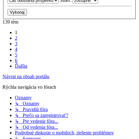
Smer:
139 tém
1
2
3
4
5
6
Ďalšia
Návrat na obsah portálu
Rýchla navigácia vo fórach
Oznamy
↳ Oznamy
↳ Pravidlá fóra
↳ Prečo sa zaregistrovať?
↳ Pre vedenie fóra...
↳ Od vedenia fóra...
Podrobné diskusie o mobiloch, riešenie problémov
↳ Samsung