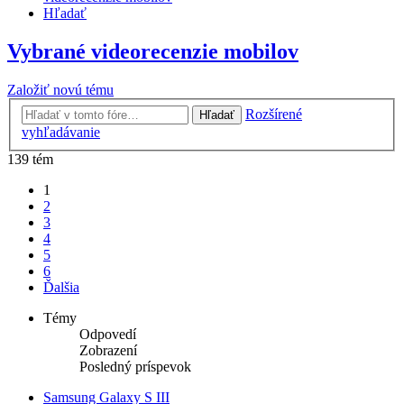
Hľadať
Vybrané videorecenzie mobilov
Založiť novú tému
Rozšírené
Hľadať
vyhľadávanie
139 tém
1
2
3
4
5
6
Ďalšia
Témy
Odpovedí
Zobrazení
Posledný príspevok
Samsung Galaxy S III