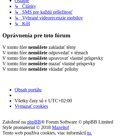
Ostatné
↳ Články
↳ SMS pre každú príležitosť
↳ Vybrané videorecenzie mobilov
↳ Kôš
Oprávnenia pre toto fórum
V tomto fóre
nemôžete
zakladať témy
V tomto fóre
nemôžete
odpovedať v témach
V tomto fóre
nemôžete
upravovať vlastné príspevky
V tomto fóre
nemôžete
mazať vlastné príspevky
V tomto fóre
nemôžete
vkladať prílohy
Obsah portálu
Všetky časy sú v
UTC+02:00
Vymazať cookies
Založené na
phpBB
® Forum Software © phpBB Limited
Style promaterial © 2018
Mazeltof
Tento web používa cookies, viac informácií
tu
.