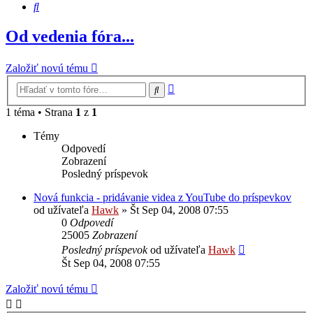
Hľadať
Od vedenia fóra...
Založiť novú tému
Rozšírené
Hľadať
vyhľadávanie
1 téma • Strana
1
z
1
Témy
Odpovedí
Zobrazení
Posledný príspevok
Nová funkcia - pridávanie videa z YouTube do príspevkov
od užívateľa
Hawk
»
Št Sep 04, 2008 07:55
0
Odpovedí
25005
Zobrazení
Posledný príspevok
od užívateľa
Hawk
Št Sep 04, 2008 07:55
Založiť novú tému