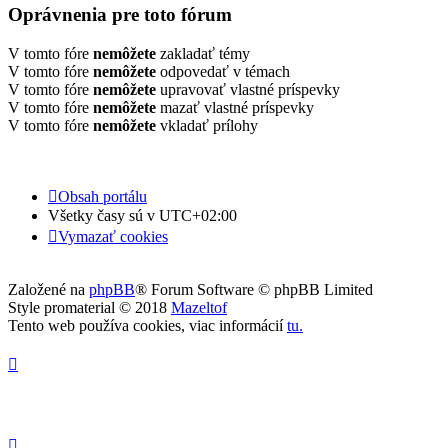
Oprávnenia pre toto fórum
V tomto fóre
nemôžete
zakladať témy
V tomto fóre
nemôžete
odpovedať v témach
V tomto fóre
nemôžete
upravovať vlastné príspevky
V tomto fóre
nemôžete
mazať vlastné príspevky
V tomto fóre
nemôžete
vkladať prílohy
Obsah portálu
Všetky časy sú v
UTC+02:00
Vymazať cookies
Založené na
phpBB
® Forum Software © phpBB Limited
Style promaterial © 2018
Mazeltof
Tento web používa cookies, viac informácií
tu
.