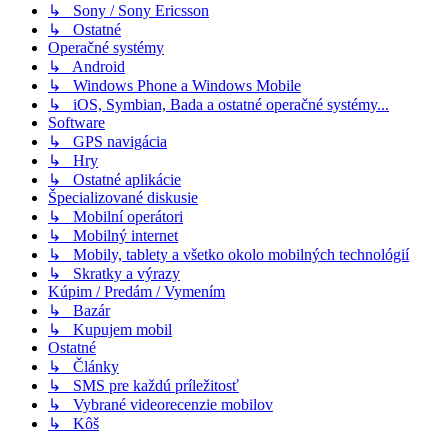
↳ Sony / Sony Ericsson
↳ Ostatné
Operačné systémy
↳ Android
↳ Windows Phone a Windows Mobile
↳ iOS, Symbian, Bada a ostatné operačné systémy...
Software
↳ GPS navigácia
↳ Hry
↳ Ostatné aplikácie
Špecializované diskusie
↳ Mobilní operátori
↳ Mobilný internet
↳ Mobily, tablety a všetko okolo mobilných technológií
↳ Skratky a výrazy
Kúpim / Predám / Vymením
↳ Bazár
↳ Kupujem mobil
Ostatné
↳ Články
↳ SMS pre každú príležitosť
↳ Vybrané videorecenzie mobilov
↳ Kôš