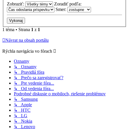
Zobraziť:
Zoradiť podľa:
Smer:
1 téma • Strana
1
z
1
Návrat na obsah portálu
Rýchla navigácia vo fórach
Oznamy
↳ Oznamy
↳ Pravidlá fóra
↳ Prečo sa zaregistrovať?
↳ Pre vedenie fóra...
↳ Od vedenia fóra...
Podrobné diskusie o mobiloch, riešenie problémov
↳ Samsung
↳ Apple
↳ HTC
↳ LG
↳ Nokia
↳ Lenovo