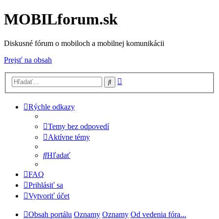
MOBILforum.sk
Diskusné fórum o mobiloch a mobilnej komunikácii
Prejsť na obsah
Rozšírené
Hľadať
vyhľadávanie
Rýchle odkazy
Temy bez odpovedí
Aktívne témy
Hľadať
FAQ
Prihlásiť sa
Vytvoriť účet
Obsah portálu
Oznamy
Oznamy
Od vedenia fóra...