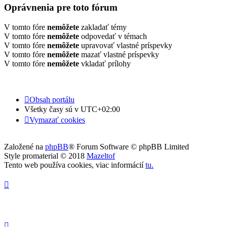
Oprávnenia pre toto fórum
V tomto fóre
nemôžete
zakladať témy
V tomto fóre
nemôžete
odpovedať v témach
V tomto fóre
nemôžete
upravovať vlastné príspevky
V tomto fóre
nemôžete
mazať vlastné príspevky
V tomto fóre
nemôžete
vkladať prílohy
Obsah portálu
Všetky časy sú v
UTC+02:00
Vymazať cookies
Založené na
phpBB
® Forum Software © phpBB Limited
Style promaterial © 2018
Mazeltof
Tento web používa cookies, viac informácií
tu
.