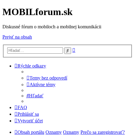
MOBILforum.sk
Diskusné fórum o mobiloch a mobilnej komunikácii
Prejsť na obsah
Rozšírené
Hľadať
vyhľadávanie
Rýchle odkazy
Temy bez odpovedí
Aktívne témy
Hľadať
FAQ
Prihlásiť sa
Vytvoriť účet
Obsah portálu
Oznamy
Oznamy
Prečo sa zaregistrovať?