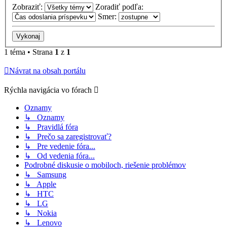
Zobraziť:
Zoradiť podľa:
Smer:
1 téma • Strana
1
z
1
Návrat na obsah portálu
Rýchla navigácia vo fórach
Oznamy
↳ Oznamy
↳ Pravidlá fóra
↳ Prečo sa zaregistrovať?
↳ Pre vedenie fóra...
↳ Od vedenia fóra...
Podrobné diskusie o mobiloch, riešenie problémov
↳ Samsung
↳ Apple
↳ HTC
↳ LG
↳ Nokia
↳ Lenovo