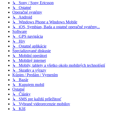
↳ Sony / Sony Ericsson
↳ Ostatné
Operačné systémy
↳ Android
↳ Windows Phone a Windows Mobile
↳ iOS, Symbian, Bada a ostatné operačné systémy...
Software
↳ GPS navigácia
↳ Hry
↳ Ostatné aplikácie
Špecializované diskusie
↳ Mobilní operátori
↳ Mobilný internet
↳ Mobily, tablety a všetko okolo mobilných technológií
↳ Skratky a výrazy
Kúpim / Predám / Vymením
↳ Bazár
↳ Kupujem mobil
Ostatné
↳ Články
↳ SMS pre každú príležitosť
↳ Vybrané videorecenzie mobilov
↳ Kôš