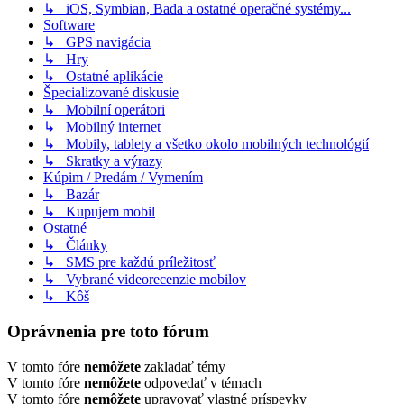
↳ iOS, Symbian, Bada a ostatné operačné systémy...
Software
↳ GPS navigácia
↳ Hry
↳ Ostatné aplikácie
Špecializované diskusie
↳ Mobilní operátori
↳ Mobilný internet
↳ Mobily, tablety a všetko okolo mobilných technológií
↳ Skratky a výrazy
Kúpim / Predám / Vymením
↳ Bazár
↳ Kupujem mobil
Ostatné
↳ Články
↳ SMS pre každú príležitosť
↳ Vybrané videorecenzie mobilov
↳ Kôš
Oprávnenia pre toto fórum
V tomto fóre
nemôžete
zakladať témy
V tomto fóre
nemôžete
odpovedať v témach
V tomto fóre
nemôžete
upravovať vlastné príspevky