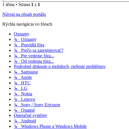
1 téma • Strana
1
z
1
Návrat na obsah portálu
Rýchla navigácia vo fórach
Oznamy
↳ Oznamy
↳ Pravidlá fóra
↳ Prečo sa zaregistrovať?
↳ Pre vedenie fóra...
↳ Od vedenia fóra...
Podrobné diskusie o mobiloch, riešenie problémov
↳ Samsung
↳ Apple
↳ HTC
↳ LG
↳ Nokia
↳ Lenovo
↳ Sony / Sony Ericsson
↳ Ostatné
Operačné systémy
↳ Android
↳ Windows Phone a Windows Mobile