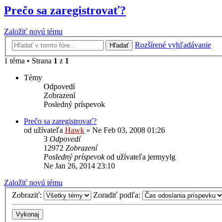
Prečo sa zaregistrovať?
Založiť novú tému
Rozšírené vyhľadávanie
Hľadať
1 téma • Strana
1
z
1
Témy
Odpovedí
Zobrazení
Posledný príspevok
Prečo sa zaregistrovať?
od užívateľa
Hawk
»
Ne Feb 03, 2008 01:26
3
Odpovedí
12972
Zobrazení
Posledný príspevok
od užívateľa
jermyylg
Ne Jan 26, 2014 23:10
Založiť novú tému
Zobraziť:
Zoradiť podľa: