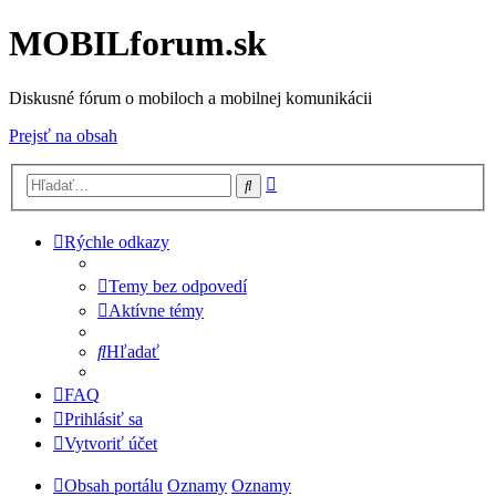
MOBILforum.sk
Diskusné fórum o mobiloch a mobilnej komunikácii
Prejsť na obsah
Rozšírené
Hľadať
vyhľadávanie
Rýchle odkazy
Temy bez odpovedí
Aktívne témy
Hľadať
FAQ
Prihlásiť sa
Vytvoriť účet
Obsah portálu
Oznamy
Oznamy