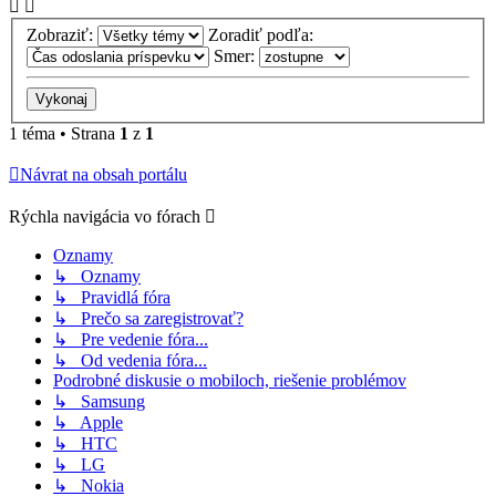
Zobraziť:
Zoradiť podľa:
Smer:
1 téma • Strana
1
z
1
Návrat na obsah portálu
Rýchla navigácia vo fórach
Oznamy
↳ Oznamy
↳ Pravidlá fóra
↳ Prečo sa zaregistrovať?
↳ Pre vedenie fóra...
↳ Od vedenia fóra...
Podrobné diskusie o mobiloch, riešenie problémov
↳ Samsung
↳ Apple
↳ HTC
↳ LG
↳ Nokia