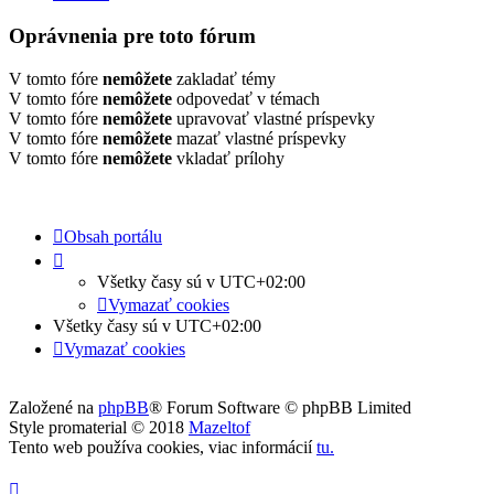
Oprávnenia pre toto fórum
V tomto fóre
nemôžete
zakladať témy
V tomto fóre
nemôžete
odpovedať v témach
V tomto fóre
nemôžete
upravovať vlastné príspevky
V tomto fóre
nemôžete
mazať vlastné príspevky
V tomto fóre
nemôžete
vkladať prílohy
Obsah portálu
Všetky časy sú v
UTC+02:00
Vymazať cookies
Všetky časy sú v
UTC+02:00
Vymazať cookies
Založené na
phpBB
® Forum Software © phpBB Limited
Style promaterial © 2018
Mazeltof
Tento web používa cookies, viac informácií
tu
.