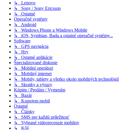
↳ Lenovo
↳ Sony / Sony Ericsson
↳ Ostatné
Operačné systémy
↳ Android
↳ Windows Phone a Windows Mobile
↳ iOS, Symbian, Bada a ostatné operačné systémy...
Software
↳ GPS navigácia
↳ Hry
↳ Ostatné aplikácie
Špecializované diskusie
↳ Mobilní operátori
↳ Mobilný internet
↳ Mobily, tablety a všetko okolo mobilných technológií
↳ Skratky a výrazy
Kúpim / Predám / Vymením
↳ Bazár
↳ Kupujem mobil
Ostatné
↳ Články
↳ SMS pre každú príležitosť
↳ Vybrané videorecenzie mobilov
↳ Kôš