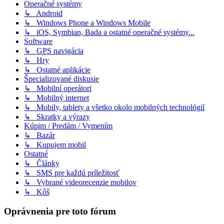
Operačné systémy
↳ Android
↳ Windows Phone a Windows Mobile
↳ iOS, Symbian, Bada a ostatné operačné systémy...
Software
↳ GPS navigácia
↳ Hry
↳ Ostatné aplikácie
Špecializované diskusie
↳ Mobilní operátori
↳ Mobilný internet
↳ Mobily, tablety a všetko okolo mobilných technológií
↳ Skratky a výrazy
Kúpim / Predám / Vymením
↳ Bazár
↳ Kupujem mobil
Ostatné
↳ Články
↳ SMS pre každú príležitosť
↳ Vybrané videorecenzie mobilov
↳ Kôš
Oprávnenia pre toto fórum