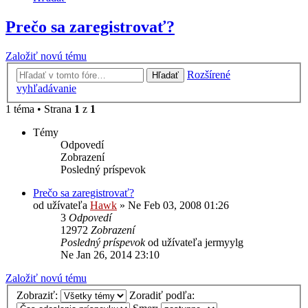
Prečo sa zaregistrovať?
Založiť novú tému
Rozšírené
Hľadať
vyhľadávanie
1 téma • Strana
1
z
1
Témy
Odpovedí
Zobrazení
Posledný príspevok
Prečo sa zaregistrovať?
od užívateľa
Hawk
»
Ne Feb 03, 2008 01:26
3
Odpovedí
12972
Zobrazení
Posledný príspevok
od užívateľa
jermyylg
Ne Jan 26, 2014 23:10
Založiť novú tému
Zobraziť:
Zoradiť podľa: