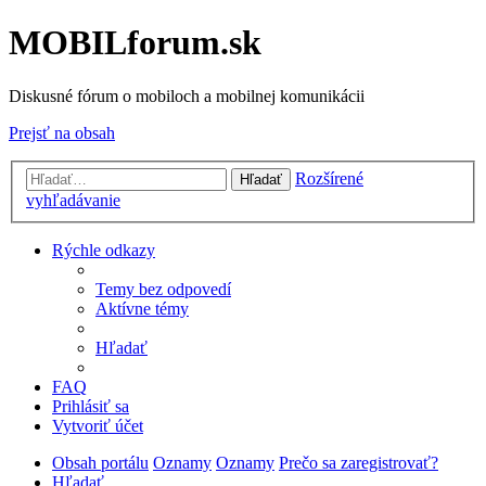
MOBILforum.sk
Diskusné fórum o mobiloch a mobilnej komunikácii
Prejsť na obsah
Rozšírené
Hľadať
vyhľadávanie
Rýchle odkazy
Temy bez odpovedí
Aktívne témy
Hľadať
FAQ
Prihlásiť sa
Vytvoriť účet
Obsah portálu
Oznamy
Oznamy
Prečo sa zaregistrovať?
Hľadať