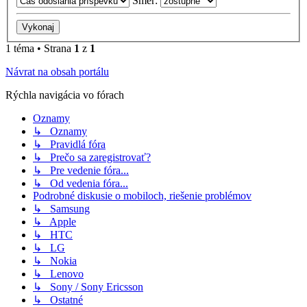
Smer:
1 téma • Strana
1
z
1
Návrat na obsah portálu
Rýchla navigácia vo fórach
Oznamy
↳ Oznamy
↳ Pravidlá fóra
↳ Prečo sa zaregistrovať?
↳ Pre vedenie fóra...
↳ Od vedenia fóra...
Podrobné diskusie o mobiloch, riešenie problémov
↳ Samsung
↳ Apple
↳ HTC
↳ LG
↳ Nokia
↳ Lenovo
↳ Sony / Sony Ericsson
↳ Ostatné