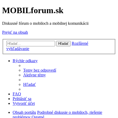
MOBILforum.sk
Diskusné fórum o mobiloch a mobilnej komunikácii
Prejsť na obsah
Rozšírené
Hľadať
vyhľadávanie
Rýchle odkazy
Temy bez odpovedí
Aktívne témy
Hľadať
FAQ
Prihlásiť sa
Vytvoriť účet
Obsah portálu
Podrobné diskusie o mobiloch, riešenie
problémov
Ostatné