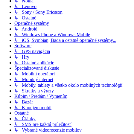
↳ Nokia
↳ Lenovo
↳ Sony / Sony Ericsson
↳ Ostatné
Operačné systémy
↳ Android
↳ Windows Phone a Windows Mobile
↳ iOS, Symbian, Bada a ostatné operačné systémy...
Software
↳ GPS navigácia
↳ Hry
↳ Ostatné aplikácie
Špecializované diskusie
↳ Mobilní operátori
↳ Mobilný internet
↳ Mobily, tablety a všetko okolo mobilných technológií
↳ Skratky a výrazy
Kúpim / Predám / Vymením
↳ Bazár
↳ Kupujem mobil
Ostatné
↳ Články
↳ SMS pre každú príležitosť
↳ Vybrané videorecenzie mobilov