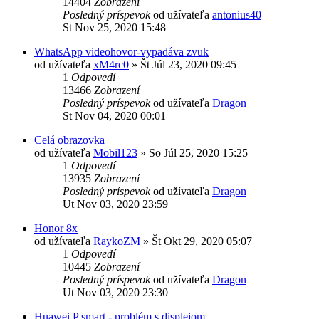
14404
Zobrazení
Posledný príspevok
od užívateľa
antonius40
St Nov 25, 2020 15:48
WhatsApp videohovor-vypadáva zvuk
od užívateľa
xM4rc0
»
Št Júl 23, 2020 09:45
1
Odpovedí
13466
Zobrazení
Posledný príspevok
od užívateľa
Dragon
St Nov 04, 2020 00:01
Celá obrazovka
od užívateľa
Mobil123
»
So Júl 25, 2020 15:25
1
Odpovedí
13935
Zobrazení
Posledný príspevok
od užívateľa
Dragon
Ut Nov 03, 2020 23:59
Honor 8x
od užívateľa
RaykoZM
»
Št Okt 29, 2020 05:07
1
Odpovedí
10445
Zobrazení
Posledný príspevok
od užívateľa
Dragon
Ut Nov 03, 2020 23:30
Huawei P smart - problém s displejom