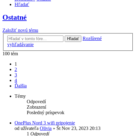
Hľadať
Ostatné
Založiť novú tému
Rozšírené
Hľadať
vyhľadávanie
100 tém
1
2
3
4
Ďalšia
Témy
Odpovedí
Zobrazení
Posledný príspevok
OnePlus Nord 3 wifi pripojenie
od užívateľa
Olivia
»
Št Nov 23, 2023 20:13
1
Odpovedí