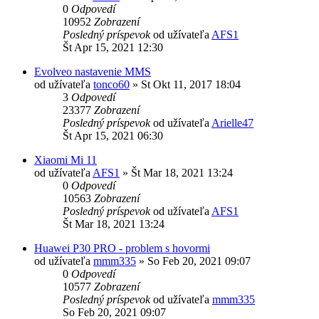
0
Odpovedí
10952
Zobrazení
Posledný príspevok
od užívateľa
AFS1
Št Apr 15, 2021 12:30
Evolveo nastavenie MMS
od užívateľa
tonco60
»
St Okt 11, 2017 18:04
3
Odpovedí
23377
Zobrazení
Posledný príspevok
od užívateľa
Arielle47
Št Apr 15, 2021 06:30
Xiaomi Mi 11
od užívateľa
AFS1
»
Št Mar 18, 2021 13:24
0
Odpovedí
10563
Zobrazení
Posledný príspevok
od užívateľa
AFS1
Št Mar 18, 2021 13:24
Huawei P30 PRO - problem s hovormi
od užívateľa
mmm335
»
So Feb 20, 2021 09:07
0
Odpovedí
10577
Zobrazení
Posledný príspevok
od užívateľa
mmm335
So Feb 20, 2021 09:07