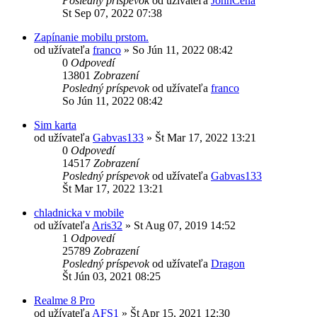
Posledný príspevok
od užívateľa
JohnCena
St Sep 07, 2022 07:38
Zapínanie mobilu prstom.
od užívateľa
franco
»
So Jún 11, 2022 08:42
0
Odpovedí
13801
Zobrazení
Posledný príspevok
od užívateľa
franco
So Jún 11, 2022 08:42
Sim karta
od užívateľa
Gabvas133
»
Št Mar 17, 2022 13:21
0
Odpovedí
14517
Zobrazení
Posledný príspevok
od užívateľa
Gabvas133
Št Mar 17, 2022 13:21
chladnicka v mobile
od užívateľa
Aris32
»
St Aug 07, 2019 14:52
1
Odpovedí
25789
Zobrazení
Posledný príspevok
od užívateľa
Dragon
Št Jún 03, 2021 08:25
Realme 8 Pro
od užívateľa
AFS1
»
Št Apr 15, 2021 12:30