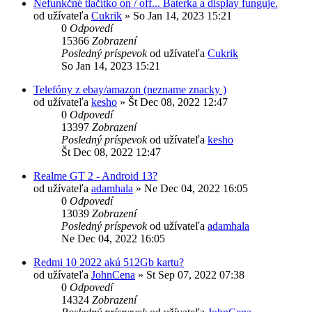
Nefunkčné tlačítko on / off... Baterka a display funguje.
od užívateľa
Cukrik
»
So Jan 14, 2023 15:21
0
Odpovedí
15366
Zobrazení
Posledný príspevok
od užívateľa
Cukrik
So Jan 14, 2023 15:21
Telefóny z ebay/amazon (nezname znacky )
od užívateľa
kesho
»
Št Dec 08, 2022 12:47
0
Odpovedí
13397
Zobrazení
Posledný príspevok
od užívateľa
kesho
Št Dec 08, 2022 12:47
Realme GT 2 - Android 13?
od užívateľa
adamhala
»
Ne Dec 04, 2022 16:05
0
Odpovedí
13039
Zobrazení
Posledný príspevok
od užívateľa
adamhala
Ne Dec 04, 2022 16:05
Redmi 10 2022 akú 512Gb kartu?
od užívateľa
JohnCena
»
St Sep 07, 2022 07:38
0
Odpovedí
14324
Zobrazení