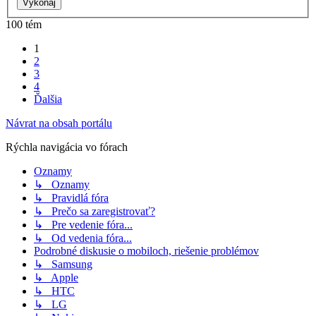
100 tém
1
2
3
4
Ďalšia
Návrat na obsah portálu
Rýchla navigácia vo fórach
Oznamy
↳ Oznamy
↳ Pravidlá fóra
↳ Prečo sa zaregistrovať?
↳ Pre vedenie fóra...
↳ Od vedenia fóra...
Podrobné diskusie o mobiloch, riešenie problémov
↳ Samsung
↳ Apple
↳ HTC
↳ LG