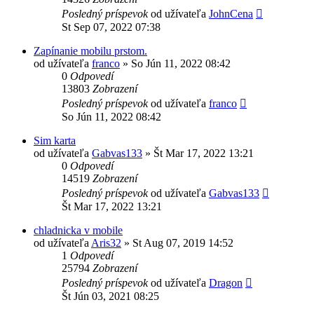
Posledný príspevok
od užívateľa
JohnCena
St Sep 07, 2022 07:38
Zapínanie mobilu prstom.
od užívateľa
franco
»
So Jún 11, 2022 08:42
0
Odpovedí
13803
Zobrazení
Posledný príspevok
od užívateľa
franco
So Jún 11, 2022 08:42
Sim karta
od užívateľa
Gabvas133
»
Št Mar 17, 2022 13:21
0
Odpovedí
14519
Zobrazení
Posledný príspevok
od užívateľa
Gabvas133
Št Mar 17, 2022 13:21
chladnicka v mobile
od užívateľa
Aris32
»
St Aug 07, 2019 14:52
1
Odpovedí
25794
Zobrazení
Posledný príspevok
od užívateľa
Dragon
Št Jún 03, 2021 08:25