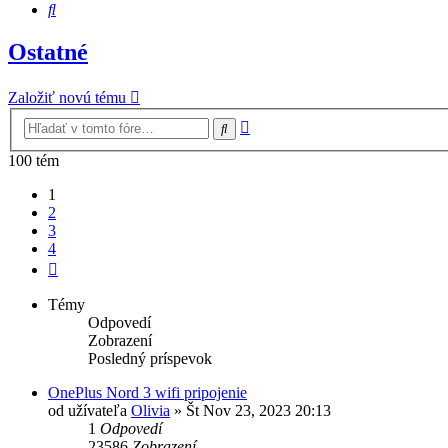
Hľadať
Ostatné
Založiť novú tému
Rozšírené
Hľadať
vyhľadávanie
100 tém
1
2
3
4
Ďalšia
Témy
Odpovedí
Zobrazení
Posledný príspevok
OnePlus Nord 3 wifi pripojenie
od užívateľa
Olivia
»
Št Nov 23, 2023 20:13
1
Odpovedí
23586
Zobrazení