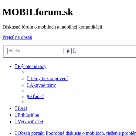
MOBILforum.sk
Diskusné fórum o mobiloch a mobilnej komunikácii
Prejsť na obsah
Rozšírené
Hľadať
vyhľadávanie
Rýchle odkazy
Temy bez odpovedí
Aktívne témy
Hľadať
FAQ
Prihlásiť sa
Vytvoriť účet
Obsah portálu
Podrobné diskusie o mobiloch, riešenie probl