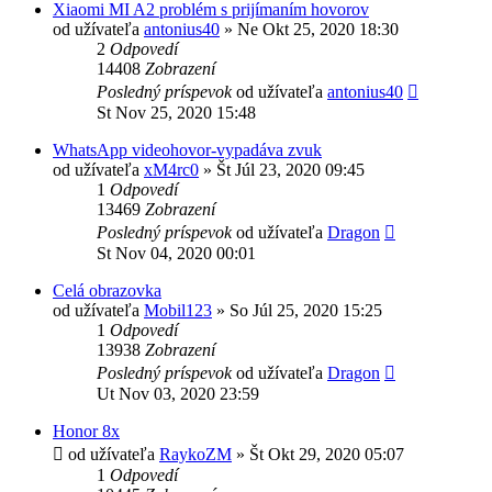
Xiaomi MI A2 problém s prijímaním hovorov
od užívateľa
antonius40
»
Ne Okt 25, 2020 18:30
2
Odpovedí
14408
Zobrazení
Posledný príspevok
od užívateľa
antonius40
St Nov 25, 2020 15:48
WhatsApp videohovor-vypadáva zvuk
od užívateľa
xM4rc0
»
Št Júl 23, 2020 09:45
1
Odpovedí
13469
Zobrazení
Posledný príspevok
od užívateľa
Dragon
St Nov 04, 2020 00:01
Celá obrazovka
od užívateľa
Mobil123
»
So Júl 25, 2020 15:25
1
Odpovedí
13938
Zobrazení
Posledný príspevok
od užívateľa
Dragon
Ut Nov 03, 2020 23:59
Honor 8x
od užívateľa
RaykoZM
»
Št Okt 29, 2020 05:07
1
Odpovedí