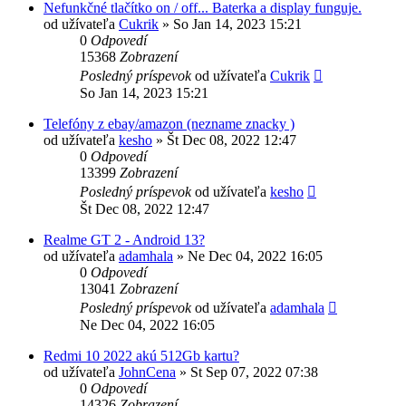
Nefunkčné tlačítko on / off... Baterka a display funguje.
od užívateľa
Cukrik
»
So Jan 14, 2023 15:21
0
Odpovedí
15368
Zobrazení
Posledný príspevok
od užívateľa
Cukrik
So Jan 14, 2023 15:21
Telefóny z ebay/amazon (nezname znacky )
od užívateľa
kesho
»
Št Dec 08, 2022 12:47
0
Odpovedí
13399
Zobrazení
Posledný príspevok
od užívateľa
kesho
Št Dec 08, 2022 12:47
Realme GT 2 - Android 13?
od užívateľa
adamhala
»
Ne Dec 04, 2022 16:05
0
Odpovedí
13041
Zobrazení
Posledný príspevok
od užívateľa
adamhala
Ne Dec 04, 2022 16:05
Redmi 10 2022 akú 512Gb kartu?
od užívateľa
JohnCena
»
St Sep 07, 2022 07:38
0
Odpovedí
14326
Zobrazení