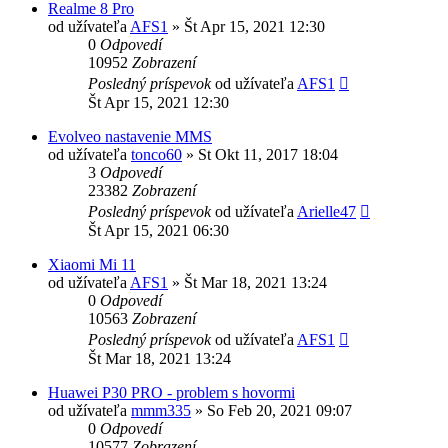
Realme 8 Pro
od užívateľa
AFS1
»
Št Apr 15, 2021 12:30
0
Odpovedí
10952
Zobrazení
Posledný príspevok
od užívateľa
AFS1
Št Apr 15, 2021 12:30
Evolveo nastavenie MMS
od užívateľa
tonco60
»
St Okt 11, 2017 18:04
3
Odpovedí
23382
Zobrazení
Posledný príspevok
od užívateľa
Arielle47
Št Apr 15, 2021 06:30
Xiaomi Mi 11
od užívateľa
AFS1
»
Št Mar 18, 2021 13:24
0
Odpovedí
10563
Zobrazení
Posledný príspevok
od užívateľa
AFS1
Št Mar 18, 2021 13:24
Huawei P30 PRO - problem s hovormi
od užívateľa
mmm335
»
So Feb 20, 2021 09:07
0
Odpovedí
10577
Zobrazení