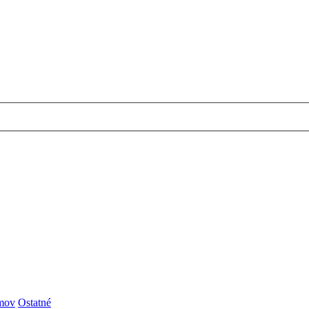
émov
Ostatné