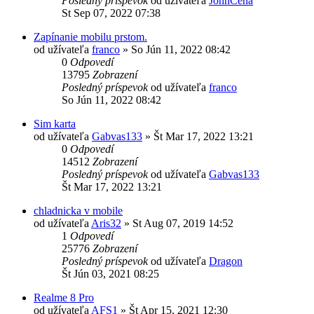
Posledný príspevok
od užívateľa
JohnCena
St Sep 07, 2022 07:38
Zapínanie mobilu prstom.
od užívateľa
franco
»
So Jún 11, 2022 08:42
0
Odpovedí
13795
Zobrazení
Posledný príspevok
od užívateľa
franco
So Jún 11, 2022 08:42
Sim karta
od užívateľa
Gabvas133
»
Št Mar 17, 2022 13:21
0
Odpovedí
14512
Zobrazení
Posledný príspevok
od užívateľa
Gabvas133
Št Mar 17, 2022 13:21
chladnicka v mobile
od užívateľa
Aris32
»
St Aug 07, 2019 14:52
1
Odpovedí
25776
Zobrazení
Posledný príspevok
od užívateľa
Dragon
Št Jún 03, 2021 08:25
Realme 8 Pro
od užívateľa
AFS1
»
Št Apr 15, 2021 12:30