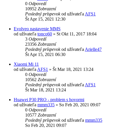
0
Odpovedí
10952
Zobrazení
Posledný príspevok
od užívateľa
AFS1
Št Apr 15, 2021 12:30
Evolveo nastavenie MMS
od užívateľa
tonco60
»
St Okt 11, 2017 18:04
3
Odpovedí
23356
Zobrazení
Posledný príspevok
od užívateľa
Arielle47
Št Apr 15, 2021 06:30
Xiaomi Mi 11
od užívateľa
AFS1
»
Št Mar 18, 2021 13:24
0
Odpovedí
10562
Zobrazení
Posledný príspevok
od užívateľa
AFS1
Št Mar 18, 2021 13:24
Huawei P30 PRO - problem s hovormi
od užívateľa
mmm335
»
So Feb 20, 2021 09:07
0
Odpovedí
10577
Zobrazení
Posledný príspevok
od užívateľa
mmm335
So Feb 20, 2021 09:07