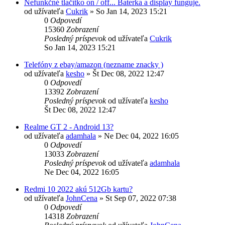
Nefunkčné tlačítko on / off... Baterka a display funguje.
od užívateľa
Cukrik
»
So Jan 14, 2023 15:21
0
Odpovedí
15360
Zobrazení
Posledný príspevok
od užívateľa
Cukrik
So Jan 14, 2023 15:21
Telefóny z ebay/amazon (nezname znacky )
od užívateľa
kesho
»
Št Dec 08, 2022 12:47
0
Odpovedí
13392
Zobrazení
Posledný príspevok
od užívateľa
kesho
Št Dec 08, 2022 12:47
Realme GT 2 - Android 13?
od užívateľa
adamhala
»
Ne Dec 04, 2022 16:05
0
Odpovedí
13033
Zobrazení
Posledný príspevok
od užívateľa
adamhala
Ne Dec 04, 2022 16:05
Redmi 10 2022 akú 512Gb kartu?
od užívateľa
JohnCena
»
St Sep 07, 2022 07:38
0
Odpovedí
14318
Zobrazení