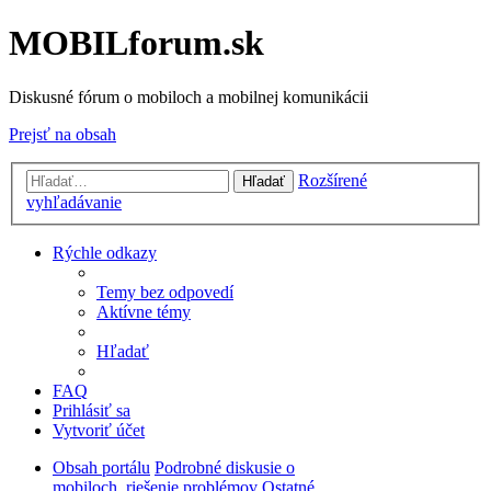
MOBILforum.sk
Diskusné fórum o mobiloch a mobilnej komunikácii
Prejsť na obsah
Rozšírené
Hľadať
vyhľadávanie
Rýchle odkazy
Temy bez odpovedí
Aktívne témy
Hľadať
FAQ
Prihlásiť sa
Vytvoriť účet
Obsah portálu
Podrobné diskusie o
mobiloch, riešenie problémov
Ostatné