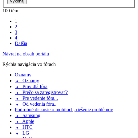
100 tém
1
2
3
4
Ďalšia
Návrat na obsah portálu
Rýchla navigácia vo fórach
Oznamy
↳ Oznamy
↳ Pravidlá fóra
↳ Prečo sa zaregistrovať?
↳ Pre vedenie fóra...
↳ Od vedenia fóra...
Podrobné diskusie o mobiloch, riešenie problémov
↳ Samsung
↳ Apple
↳ HTC
↳ LG