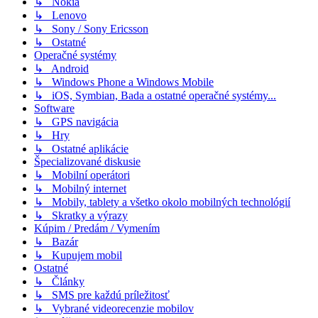
↳ Nokia
↳ Lenovo
↳ Sony / Sony Ericsson
↳ Ostatné
Operačné systémy
↳ Android
↳ Windows Phone a Windows Mobile
↳ iOS, Symbian, Bada a ostatné operačné systémy...
Software
↳ GPS navigácia
↳ Hry
↳ Ostatné aplikácie
Špecializované diskusie
↳ Mobilní operátori
↳ Mobilný internet
↳ Mobily, tablety a všetko okolo mobilných technológií
↳ Skratky a výrazy
Kúpim / Predám / Vymením
↳ Bazár
↳ Kupujem mobil
Ostatné
↳ Články
↳ SMS pre každú príležitosť
↳ Vybrané videorecenzie mobilov