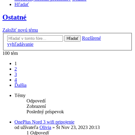
Hľadať
Ostatné
Založiť novú tému
Rozšírené
Hľadať
vyhľadávanie
100 tém
1
2
3
4
Ďalšia
Témy
Odpovedí
Zobrazení
Posledný príspevok
OnePlus Nord 3 wifi pripojenie
od užívateľa
Olivia
»
Št Nov 23, 2023 20:13
1
Odpovedí