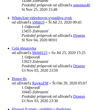
14388
Zobrazení
Posledný príspevok
od užívateľa
antonius40
St Nov 25, 2020 15:48
WhatsApp videohovor-vypadáva zvuk
od užívateľa
xM4rc0
»
Št Júl 23, 2020 09:45
1
Odpovedí
13455
Zobrazení
Posledný príspevok
od užívateľa
Dragon
St Nov 04, 2020 00:01
Celá obrazovka
od užívateľa
Mobil123
»
So Júl 25, 2020 15:25
1
Odpovedí
13923
Zobrazení
Posledný príspevok
od užívateľa
Dragon
Ut Nov 03, 2020 23:59
Honor 8x
od užívateľa
RaykoZM
»
Št Okt 29, 2020 05:07
1
Odpovedí
10445
Zobrazení
Posledný príspevok
od užívateľa
Dragon
Ut Nov 03, 2020 23:30
Huawei P smart - problém s displejom