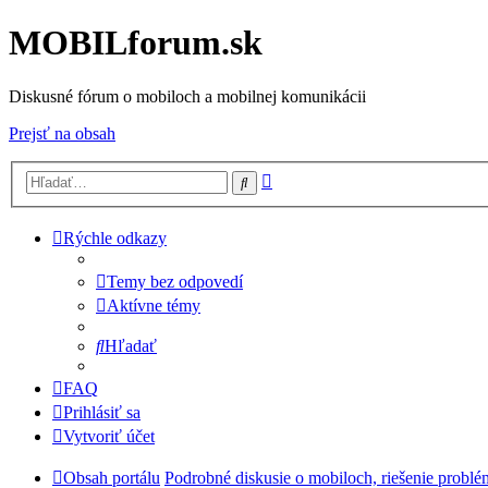
MOBILforum.sk
Diskusné fórum o mobiloch a mobilnej komunikácii
Prejsť na obsah
Rozšírené
Hľadať
vyhľadávanie
Rýchle odkazy
Temy bez odpovedí
Aktívne témy
Hľadať
FAQ
Prihlásiť sa
Vytvoriť účet
Obsah portálu
Podrobné diskusie o mobiloch, riešenie probl