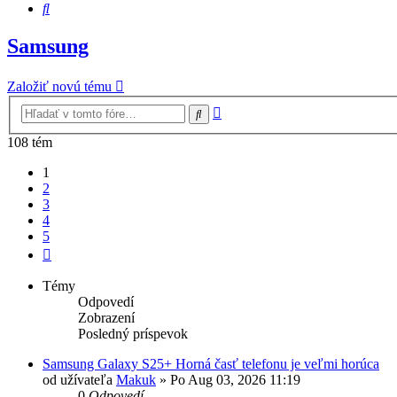
Hľadať
Samsung
Založiť novú tému
Rozšírené
Hľadať
vyhľadávanie
108 tém
1
2
3
4
5
Ďalšia
Témy
Odpovedí
Zobrazení
Posledný príspevok
Samsung Galaxy S25+ Horná časť telefonu je veľmi horúca
od užívateľa
Makuk
»
Po Aug 03, 2026 11:19
0
Odpovedí