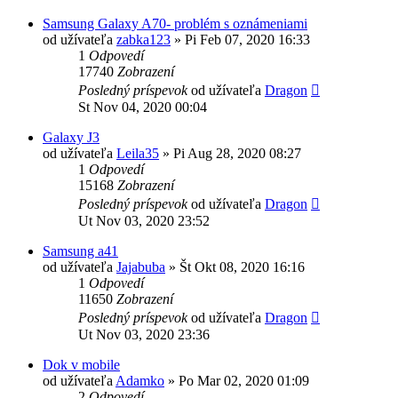
Samsung Galaxy A70- problém s oznámeniami
od užívateľa
zabka123
»
Pi Feb 07, 2020 16:33
1
Odpovedí
17740
Zobrazení
Posledný príspevok
od užívateľa
Dragon
St Nov 04, 2020 00:04
Galaxy J3
od užívateľa
Leila35
»
Pi Aug 28, 2020 08:27
1
Odpovedí
15168
Zobrazení
Posledný príspevok
od užívateľa
Dragon
Ut Nov 03, 2020 23:52
Samsung a41
od užívateľa
Jajabuba
»
Št Okt 08, 2020 16:16
1
Odpovedí
11650
Zobrazení
Posledný príspevok
od užívateľa
Dragon
Ut Nov 03, 2020 23:36
Dok v mobile
od užívateľa
Adamko
»
Po Mar 02, 2020 01:09
2
Odpovedí