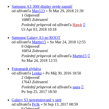
Samsung A3 300f display nejde zapnúť
od užívateľa
Max123
»
Št Mar 29, 2018 21:39
1
Odpovedí
16885
Zobrazení
Posledný príspevok
od užívateľa
Hawk
Ut Apr 03, 2018 10:18
Samsung Galaxy A3 po ROOT
od užívateľa
Martin15
»
So Mar 24, 2018 12:55
0
Odpovedí
16854
Zobrazení
Posledný príspevok
od užívateľa
Martin15
So Mar 24, 2018 12:55
Fotoaparát zlyháva
od užívateľa
Lenka
»
Po Máj 30, 2016 18:50
2
Odpovedí
17643
Zobrazení
Posledný príspevok
od užívateľa
saara
Po Sep 25, 2017 18:50
Galaxy S3 neregistrované v sieti
od užívateľa
Pe3k
»
St Sep 13, 2017 08:59
0
Odpovedí