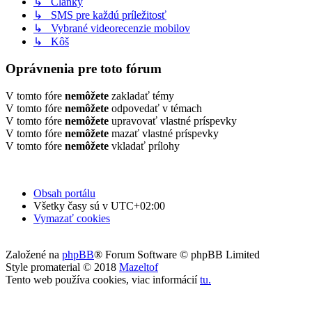
↳ Články
↳ SMS pre každú príležitosť
↳ Vybrané videorecenzie mobilov
↳ Kôš
Oprávnenia pre toto fórum
V tomto fóre
nemôžete
zakladať témy
V tomto fóre
nemôžete
odpovedať v témach
V tomto fóre
nemôžete
upravovať vlastné príspevky
V tomto fóre
nemôžete
mazať vlastné príspevky
V tomto fóre
nemôžete
vkladať prílohy
Obsah portálu
Všetky časy sú v
UTC+02:00
Vymazať cookies
Založené na
phpBB
® Forum Software © phpBB Limited
Style promaterial © 2018
Mazeltof
Tento web používa cookies, viac informácií
tu
.