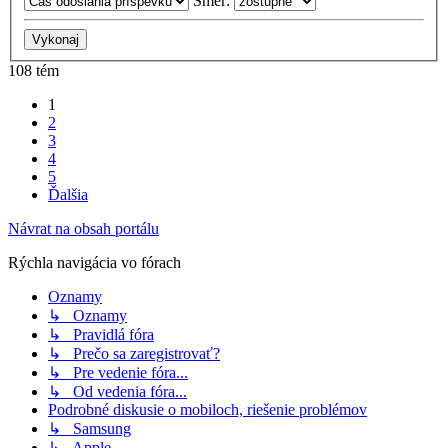
Smer:
108 tém
1
2
3
4
5
Ďalšia
Návrat na obsah portálu
Rýchla navigácia vo fórach
Oznamy
↳ Oznamy
↳ Pravidlá fóra
↳ Prečo sa zaregistrovať?
↳ Pre vedenie fóra...
↳ Od vedenia fóra...
Podrobné diskusie o mobiloch, riešenie problémov
↳ Samsung
↳ Apple