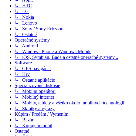
↳ HTC
↳ LG
↳ Nokia
↳ Lenovo
↳ Sony / Sony Ericsson
↳ Ostatné
Operačné systémy
↳ Android
↳ Windows Phone a Windows Mobile
↳ iOS, Symbian, Bada a ostatné operačné systémy...
Software
↳ GPS navigácia
↳ Hry
↳ Ostatné aplikácie
Špecializované diskusie
↳ Mobilní operátori
↳ Mobilný internet
↳ Mobily, tablety a všetko okolo mobilných technológií
↳ Skratky a výrazy
Kúpim / Predám / Vymením
↳ Bazár
↳ Kupujem mobil
Ostatné