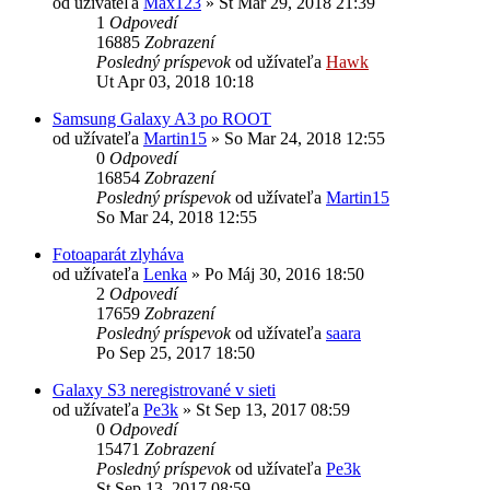
od užívateľa
Max123
»
Št Mar 29, 2018 21:39
1
Odpovedí
16885
Zobrazení
Posledný príspevok
od užívateľa
Hawk
Ut Apr 03, 2018 10:18
Samsung Galaxy A3 po ROOT
od užívateľa
Martin15
»
So Mar 24, 2018 12:55
0
Odpovedí
16854
Zobrazení
Posledný príspevok
od užívateľa
Martin15
So Mar 24, 2018 12:55
Fotoaparát zlyháva
od užívateľa
Lenka
»
Po Máj 30, 2016 18:50
2
Odpovedí
17659
Zobrazení
Posledný príspevok
od užívateľa
saara
Po Sep 25, 2017 18:50
Galaxy S3 neregistrované v sieti
od užívateľa
Pe3k
»
St Sep 13, 2017 08:59
0
Odpovedí
15471
Zobrazení
Posledný príspevok
od užívateľa
Pe3k
St Sep 13, 2017 08:59