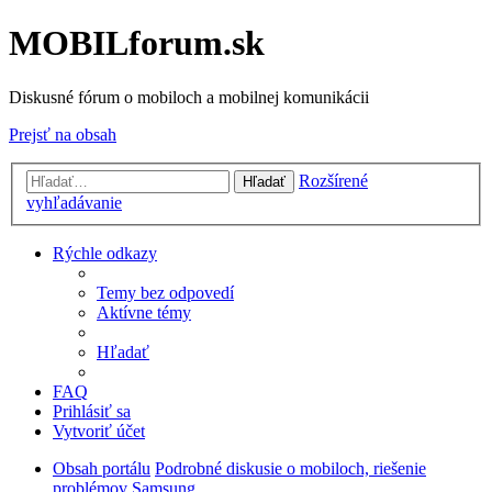
MOBILforum.sk
Diskusné fórum o mobiloch a mobilnej komunikácii
Prejsť na obsah
Rozšírené
Hľadať
vyhľadávanie
Rýchle odkazy
Temy bez odpovedí
Aktívne témy
Hľadať
FAQ
Prihlásiť sa
Vytvoriť účet
Obsah portálu
Podrobné diskusie o mobiloch, riešenie
problémov
Samsung