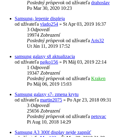
Posledný príspevok
od užívateľa
drahoslav
Po Mar 30, 2020 10:23
Samsung- lepenie displeja
od užívateľa
vlado254
»
St Apr 03, 2019 16:37
3
Odpovedí
19974
Zobrazení
Posledný príspevok
od užívateľa
Aris32
Ut Jún 11, 2019 17:52
samsung galaxy s8 aktualizacia
od užívateľa
pajko156
»
Pi Máj 03, 2019 22:14
1
Odpovedí
19347
Zobrazení
Posledný príspevok
od užívateľa
Kraken
Po Máj 06, 2019 15:03
Samsung galaxy s7- zmena krytu
od užívateľa
martin2075
»
Po Apr 23, 2018 09:31
3
Odpovedí
25656
Zobrazení
Posledný príspevok
od užívateľa
petovac
Pi Aug 10, 2018 14:29
Samsung A3 300f display nejde zapnúť