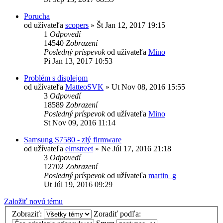
Porucha
od užívateľa
scopers
»
Št Jan 12, 2017 19:15
1
Odpovedí
14540
Zobrazení
Posledný príspevok
od užívateľa
Mino
Pi Jan 13, 2017 10:53
Problém s displejom
od užívateľa
MatteoSVK
»
Ut Nov 08, 2016 15:55
3
Odpovedí
18589
Zobrazení
Posledný príspevok
od užívateľa
Mino
St Nov 09, 2016 11:14
Samsung S7580 - zlý firmware
od užívateľa
elmstreet
»
Ne Júl 17, 2016 21:18
3
Odpovedí
12702
Zobrazení
Posledný príspevok
od užívateľa
martin_g
Ut Júl 19, 2016 09:29
Založiť novú tému
Zobraziť:
Zoradiť podľa: