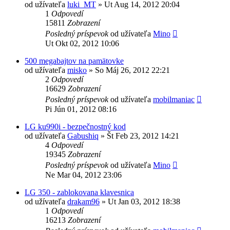
od užívateľa
luki_MT
»
Ut Aug 14, 2012 20:04
1
Odpovedí
15811
Zobrazení
Posledný príspevok
od užívateľa
Mino
Ut Okt 02, 2012 10:06
500 megabajtov na pamätovke
od užívateľa
misko
»
So Máj 26, 2012 22:21
2
Odpovedí
16629
Zobrazení
Posledný príspevok
od užívateľa
mobilmaniac
Pi Jún 01, 2012 08:16
LG ku990i - bezpečnostný kod
od užívateľa
Gabushiq
»
Št Feb 23, 2012 14:21
4
Odpovedí
19345
Zobrazení
Posledný príspevok
od užívateľa
Mino
Ne Mar 04, 2012 23:06
LG 350 - zablokovana klavesnica
od užívateľa
drakam96
»
Ut Jan 03, 2012 18:38
1
Odpovedí
16213
Zobrazení