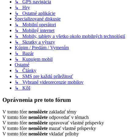
↳ GPS navigácia
↳ Hry
↳ Ostatné aplikácie
Špecializované diskusie
↳ Mobilní operátori
↳ Mobilný internet
↳ Mobily, tablety a všetko okolo mobilných technológií
↳ Skratky a výrazy
Kúpim / Predám / Vymením
↳ Bazár
↳ Kupujem mobil
Ostatné
↳ Články
↳ SMS pre každú príležitosť
↳ Vybrané videorecenzie mobilov
↳ Kôš
Oprávnenia pre toto fórum
V tomto fóre
nemôžete
zakladať témy
V tomto fóre
nemôžete
odpovedať v témach
V tomto fóre
nemôžete
upravovať vlastné príspevky
V tomto fóre
nemôžete
mazať vlastné príspevky
V tomto fóre
nemôžete
vkladať prílohy