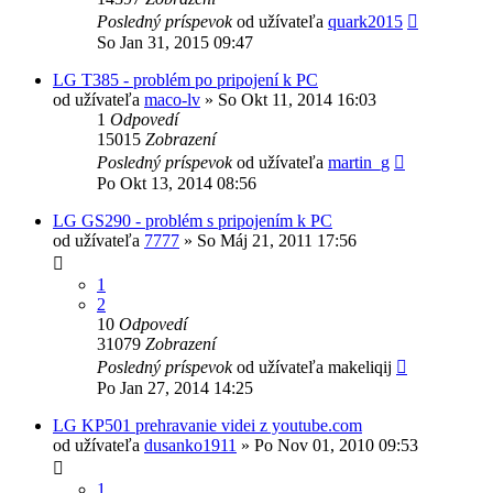
Posledný príspevok
od užívateľa
quark2015
So Jan 31, 2015 09:47
LG T385 - problém po pripojení k PC
od užívateľa
maco-lv
»
So Okt 11, 2014 16:03
1
Odpovedí
15015
Zobrazení
Posledný príspevok
od užívateľa
martin_g
Po Okt 13, 2014 08:56
LG GS290 - problém s pripojením k PC
od užívateľa
7777
»
So Máj 21, 2011 17:56
1
2
10
Odpovedí
31079
Zobrazení
Posledný príspevok
od užívateľa
makeliqij
Po Jan 27, 2014 14:25
LG KP501 prehravanie videi z youtube.com
od užívateľa
dusanko1911
»
Po Nov 01, 2010 09:53
1