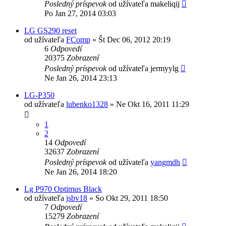
Posledný príspevok
od užívateľa
makeliqij
Po Jan 27, 2014 03:03
LG GS290 reset
od užívateľa
FComp
»
Št Dec 06, 2012 20:19
6
Odpovedí
20375
Zobrazení
Posledný príspevok
od užívateľa
jermyylg
Ne Jan 26, 2014 23:13
LG-P350
od užívateľa
lubenko1328
»
Ne Okt 16, 2011 11:29
1
2
14
Odpovedí
32637
Zobrazení
Posledný príspevok
od užívateľa
yangmdh
Ne Jan 26, 2014 18:20
Lg P970 Optimus Black
od užívateľa
jsbv18
»
So Okt 29, 2011 18:50
7
Odpovedí
15279
Zobrazení