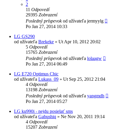
2
11
Odpovedí
29395
Zobrazení
Posledný príspevok
od užívateľa
jermyylg
Po Jan 27, 2014 10:33
LG GS290
od užívateľa
Brekeke
»
Ut Apr 10, 2012 20:02
5
Odpovedí
15765
Zobrazení
Posledný príspevok
od užívateľa
lolaagw
Po Jan 27, 2014 06:49
LG E720 Optimus Chic
od užívateľa
Lukass_09
»
Ut Sep 25, 2012 21:04
4
Odpovedí
13198
Zobrazení
Posledný príspevok
od užívateľa
yangmdh
Po Jan 27, 2014 05:27
LG ku990i - nejdu posielať sms
od užívateľa
Gabushiq
»
Ne Nov 20, 2011 19:14
4
Odpovedí
15207
Zobrazení