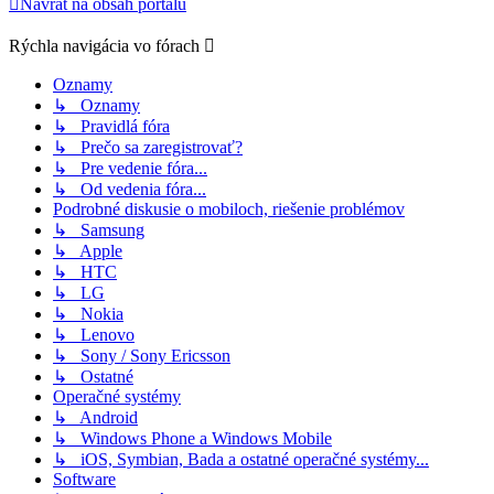
Návrat na obsah portálu
Rýchla navigácia vo fórach
Oznamy
↳ Oznamy
↳ Pravidlá fóra
↳ Prečo sa zaregistrovať?
↳ Pre vedenie fóra...
↳ Od vedenia fóra...
Podrobné diskusie o mobiloch, riešenie problémov
↳ Samsung
↳ Apple
↳ HTC
↳ LG
↳ Nokia
↳ Lenovo
↳ Sony / Sony Ericsson
↳ Ostatné
Operačné systémy
↳ Android
↳ Windows Phone a Windows Mobile
↳ iOS, Symbian, Bada a ostatné operačné systémy...
Software