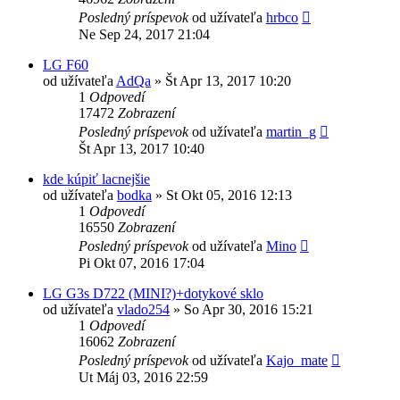
Posledný príspevok
od užívateľa
hrbco
Ne Sep 24, 2017 21:04
LG F60
od užívateľa
AdQa
»
Št Apr 13, 2017 10:20
1
Odpovedí
17472
Zobrazení
Posledný príspevok
od užívateľa
martin_g
Št Apr 13, 2017 10:40
kde kúpiť lacnejšie
od užívateľa
bodka
»
St Okt 05, 2016 12:13
1
Odpovedí
16550
Zobrazení
Posledný príspevok
od užívateľa
Mino
Pi Okt 07, 2016 17:04
LG G3s D722 (MINI?)+dotykové sklo
od užívateľa
vlado254
»
So Apr 30, 2016 15:21
1
Odpovedí
16062
Zobrazení
Posledný príspevok
od užívateľa
Kajo_mate
Ut Máj 03, 2016 22:59