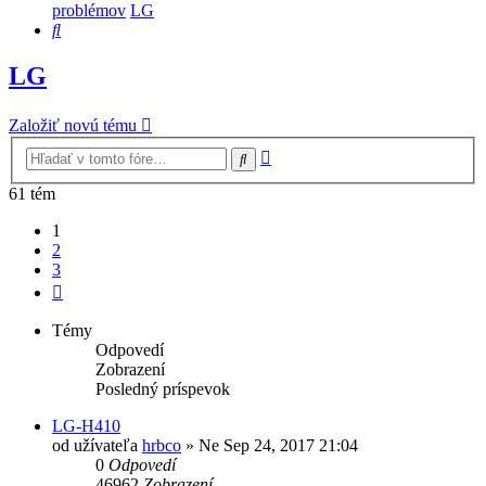
problémov
LG
Hľadať
LG
Založiť novú tému
Rozšírené
Hľadať
vyhľadávanie
61 tém
1
2
3
Ďalšia
Témy
Odpovedí
Zobrazení
Posledný príspevok
LG-H410
od užívateľa
hrbco
»
Ne Sep 24, 2017 21:04
0
Odpovedí
46962
Zobrazení