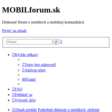
MOBILforum.sk
Diskusné fórum o mobiloch a mobilnej komunikácii
Prejsť na obsah
Rozšírené
Hľadať
vyhľadávanie
Rýchle odkazy
Temy bez odpovedí
Aktívne témy
Hľadať
FAQ
Prihlásiť sa
Vytvoriť účet
Obsah portálu
Podrobné diskusie o mobiloch, riešenie