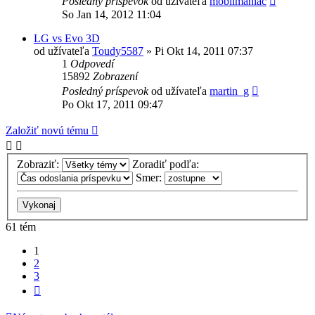
Posledný príspevok
od užívateľa
mobilmaniac
So Jan 14, 2012 11:04
LG vs Evo 3D
od užívateľa
Toudy5587
»
Pi Okt 14, 2011 07:37
1
Odpovedí
15892
Zobrazení
Posledný príspevok
od užívateľa
martin_g
Po Okt 17, 2011 09:47
Založiť novú tému
Zobraziť:
Zoradiť podľa:
Smer:
61 tém
1
2
3
Ďalšia