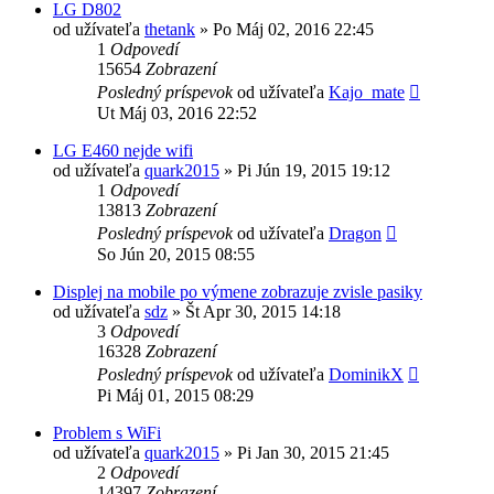
LG D802
od užívateľa
thetank
»
Po Máj 02, 2016 22:45
1
Odpovedí
15654
Zobrazení
Posledný príspevok
od užívateľa
Kajo_mate
Ut Máj 03, 2016 22:52
LG E460 nejde wifi
od užívateľa
quark2015
»
Pi Jún 19, 2015 19:12
1
Odpovedí
13813
Zobrazení
Posledný príspevok
od užívateľa
Dragon
So Jún 20, 2015 08:55
Displej na mobile po výmene zobrazuje zvisle pasiky
od užívateľa
sdz
»
Št Apr 30, 2015 14:18
3
Odpovedí
16328
Zobrazení
Posledný príspevok
od užívateľa
DominikX
Pi Máj 01, 2015 08:29
Problem s WiFi
od užívateľa
quark2015
»
Pi Jan 30, 2015 21:45
2
Odpovedí
14397
Zobrazení