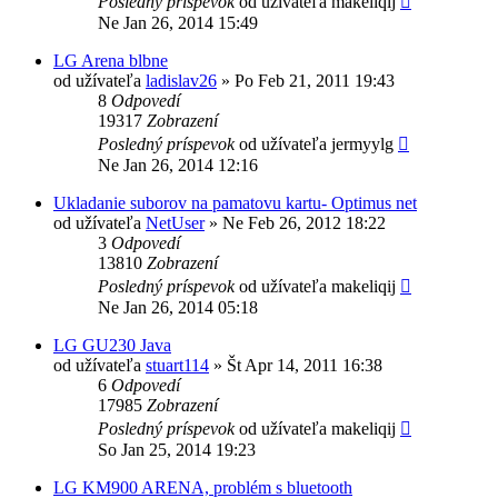
Posledný príspevok
od užívateľa
makeliqij
Ne Jan 26, 2014 15:49
LG Arena blbne
od užívateľa
ladislav26
»
Po Feb 21, 2011 19:43
8
Odpovedí
19317
Zobrazení
Posledný príspevok
od užívateľa
jermyylg
Ne Jan 26, 2014 12:16
Ukladanie suborov na pamatovu kartu- Optimus net
od užívateľa
NetUser
»
Ne Feb 26, 2012 18:22
3
Odpovedí
13810
Zobrazení
Posledný príspevok
od užívateľa
makeliqij
Ne Jan 26, 2014 05:18
LG GU230 Java
od užívateľa
stuart114
»
Št Apr 14, 2011 16:38
6
Odpovedí
17985
Zobrazení
Posledný príspevok
od užívateľa
makeliqij
So Jan 25, 2014 19:23
LG KM900 ARENA, problém s bluetooth