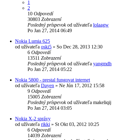
1
2
10
Odpovedí
30803
Zobrazení
Posledný príspevok
od užívateľa
lolaagw
Po Jan 27, 2014 06:49
Nokia Lumia 625
od užívateľa
oski5
»
So Dec 28, 2013 12:30
6
Odpovedí
13511
Zobrazení
Posledný príspevok
od užívateľa
yangmdh
Po Jan 27, 2014 05:22
Nokia 5800 - prestal fungovat internet
od užívateľa
Dayen
»
Ne Jún 17, 2012 15:58
9
Odpovedí
15005
Zobrazení
Posledný príspevok
od užívateľa
makeliqij
Po Jan 27, 2014 03:05
Nokia X-2 správy
od užívateľa
rikki
»
St Okt 03, 2012 10:25
6
Odpovedí
14039
Zobrazení