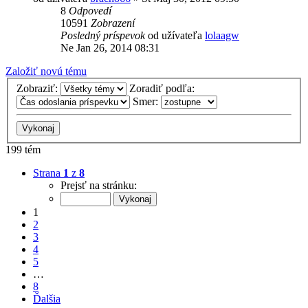
8
Odpovedí
10591
Zobrazení
Posledný príspevok
od užívateľa
lolaagw
Ne Jan 26, 2014 08:31
Založiť novú tému
Zobraziť:
Zoradiť podľa:
Smer:
199 tém
Strana
1
z
8
Prejsť na stránku:
1
2
3
4
5
…
8
Ďalšia