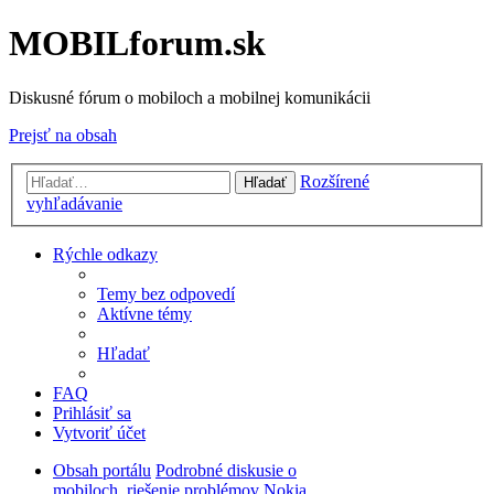
MOBILforum.sk
Diskusné fórum o mobiloch a mobilnej komunikácii
Prejsť na obsah
Rozšírené
Hľadať
vyhľadávanie
Rýchle odkazy
Temy bez odpovedí
Aktívne témy
Hľadať
FAQ
Prihlásiť sa
Vytvoriť účet
Obsah portálu
Podrobné diskusie o
mobiloch, riešenie problémov
Nokia