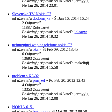
Posledný príspevok
od užívateľa
jermyylg
Ne Jan 26, 2014 23:01
Slovenske TV Nokia C7
od užívateľa
dodomajka
»
Št Jan 16, 2014 16:24
2
Odpovedí
11887
Zobrazení
Posledný príspevok
od užívateľa
lolaagw
Ne Jan 26, 2014 19:32
nefungujuci wap na telefone nokia C3
od užívateľa
5ka
»
Št Feb 09, 2012 13:45
6
Odpovedí
13693
Zobrazení
Posledný príspevok
od užívateľa
makeliqij
Ne Jan 26, 2014 15:58
problem s X3-02
od užívateľa
pmajzel
»
Po Feb 20, 2012 12:43
4
Odpovedí
13353
Zobrazení
Posledný príspevok
od užívateľa
jermyylg
Ne Jan 26, 2014 12:08
NOKIA 6151
od užívateľa
bracho66
»
St Máj 30, 2012 09:50