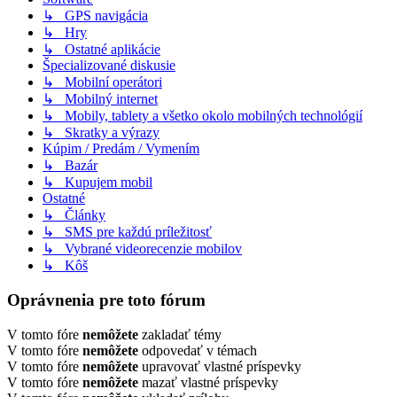
↳ GPS navigácia
↳ Hry
↳ Ostatné aplikácie
Špecializované diskusie
↳ Mobilní operátori
↳ Mobilný internet
↳ Mobily, tablety a všetko okolo mobilných technológií
↳ Skratky a výrazy
Kúpim / Predám / Vymením
↳ Bazár
↳ Kupujem mobil
Ostatné
↳ Články
↳ SMS pre každú príležitosť
↳ Vybrané videorecenzie mobilov
↳ Kôš
Oprávnenia pre toto fórum
V tomto fóre
nemôžete
zakladať témy
V tomto fóre
nemôžete
odpovedať v témach
V tomto fóre
nemôžete
upravovať vlastné príspevky
V tomto fóre
nemôžete
mazať vlastné príspevky