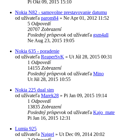
Pi Okt 09, 2015 15:10
Nokia N82 - samovolne prestavovanie datumu
od užívateľa
parom84
»
Ne Apr 01, 2012 11:52
5
Odpovedí
20707
Zobrazení
Posledný príspevok
od užívateľa
gsm4all
Ne Aug 23, 2015 19:05
Nokia 635 - poradenie
od užívateľa
ReaperSvK
»
Ut Júl 28, 2015 00:31
1
Odpovedí
14155
Zobrazení
Posledný príspevok
od užívateľa
Mino
Ut Júl 28, 2015 10:55
Nokia 225 dual sim
od užívateľa
Marek28
»
Pi Jan 09, 2015 19:14
1
Odpovedí
13835
Zobrazení
Posledný príspevok
od užívateľa
Kajo_mate
Pi Jan 16, 2015 12:31
Lumia 925
od užívateľa
Najgel
»
Ut Dec 09, 2014 20:02
2
Odpovedí