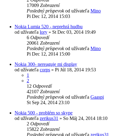
17009
Zobrazení
Posledný príspevok
od užívateľa
Mino
Pi Dec 12, 2014 15:03
Nokia Lumia 520 - neprehrá hudbu
od užívateľa
lory
»
St Dec 03, 2014 19:49
6
Odpovedí
20061
Zobrazení
Posledný príspevok
od užívateľa
Mino
Pi Dec 12, 2014 15:00
Nokia 300- nereaguje mi display
od užívateľa
corps
»
Pi Júl 18, 2014 19:53
1
2
12
Odpovedí
42107
Zobrazení
Posledný príspevok
od užívateľa
Gaaspi
St Sep 24, 2014 23:10
Nokia 500 - problém so skype
od užívateľa
zerikus31
»
So Máj 24, 2014 18:10
2
Odpovedí
15822
Zobrazení
Posledný príspevok
od užívateľa
zerikus31