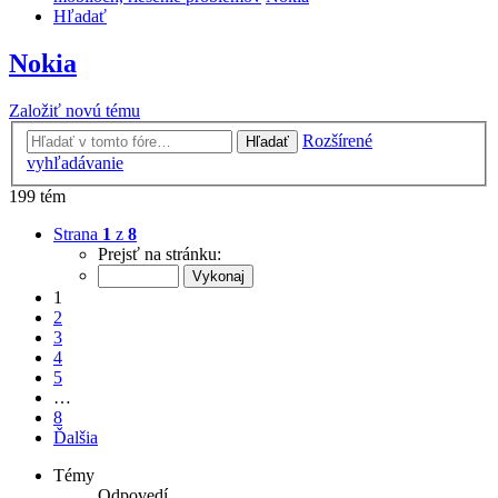
Hľadať
Nokia
Založiť novú tému
Rozšírené
Hľadať
vyhľadávanie
199 tém
Strana
1
z
8
Prejsť na stránku:
1
2
3
4
5
…
8
Ďalšia
Témy
Odpovedí