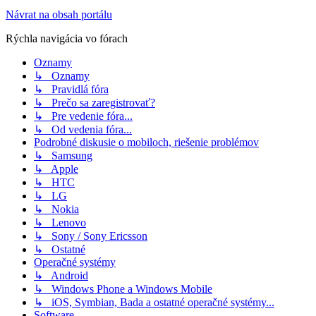
Návrat na obsah portálu
Rýchla navigácia vo fórach
Oznamy
↳ Oznamy
↳ Pravidlá fóra
↳ Prečo sa zaregistrovať?
↳ Pre vedenie fóra...
↳ Od vedenia fóra...
Podrobné diskusie o mobiloch, riešenie problémov
↳ Samsung
↳ Apple
↳ HTC
↳ LG
↳ Nokia
↳ Lenovo
↳ Sony / Sony Ericsson
↳ Ostatné
Operačné systémy
↳ Android
↳ Windows Phone a Windows Mobile
↳ iOS, Symbian, Bada a ostatné operačné systémy...
Software