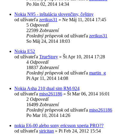
Po Jún 02, 2014 14:34
Nokia N95 - inštalácia slovenčiny, češtiny
od užívateľa
zerikus31
»
Ne Máj 11, 2014 17:45
5
Odpovedí
22599
Zobrazení
Posledný príspevok
od užívateľa
zerikus31
So Máj 24, 2014 18:03
Nokia E52
od užívateľa
TrueStory
»
Št Apr 10, 2014 17:28
4
Odpovedí
18837
Zobrazení
Posledný príspevok
od užívateľa
martin_g
Pi Apr 11, 2014 14:08
Nokia Asha 210 dual sim RM-924
od užívateľa
miso261186
»
Št Mar 06, 2014 16:01
2
Odpovedí
16499
Zobrazení
Posledný príspevok
od užívateľa
miso261186
Po Mar 10, 2014 14:26
nokia E6-00 alebo sony ericsson xperia PRO??
od užívateľa
siricitan
»
Pi Feb 24, 2012 15:54