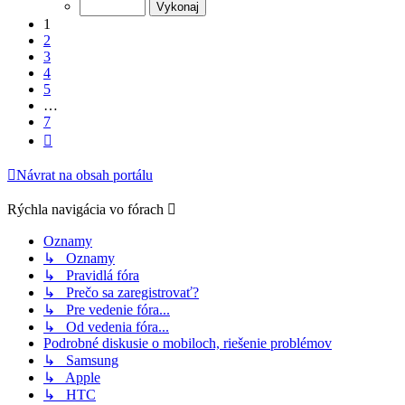
z
7
1
2
3
4
5
…
7
Ďalšia
Návrat na obsah portálu
Rýchla navigácia vo fórach
Oznamy
↳ Oznamy
↳ Pravidlá fóra
↳ Prečo sa zaregistrovať?
↳ Pre vedenie fóra...
↳ Od vedenia fóra...
Podrobné diskusie o mobiloch, riešenie problémov
↳ Samsung
↳ Apple
↳ HTC