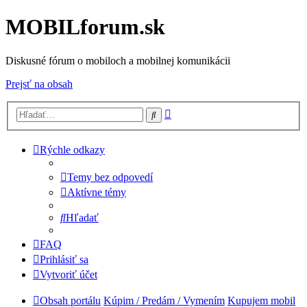
MOBILforum.sk
Diskusné fórum o mobiloch a mobilnej komunikácii
Prejsť na obsah
Rozšírené
Hľadať
vyhľadávanie
Rýchle odkazy
Temy bez odpovedí
Aktívne témy
Hľadať
FAQ
Prihlásiť sa
Vytvoriť účet
Obsah portálu
Kúpim / Predám / Vymením
Kupujem mobil