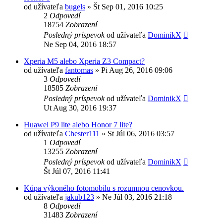
od užívateľa
bugels
»
Št Sep 01, 2016 10:25
2
Odpovedí
18754
Zobrazení
Posledný príspevok
od užívateľa
DominikX
Ne Sep 04, 2016 18:57
Xperia M5 alebo Xperia Z3 Compact?
od užívateľa
fantomas
»
Pi Aug 26, 2016 09:06
3
Odpovedí
18585
Zobrazení
Posledný príspevok
od užívateľa
DominikX
Ut Aug 30, 2016 19:37
Huawei P9 lite alebo Honor 7 lite?
od užívateľa
Chester111
»
St Júl 06, 2016 03:57
1
Odpovedí
13255
Zobrazení
Posledný príspevok
od užívateľa
DominikX
Št Júl 07, 2016 11:41
Kúpa výkoného fotomobilu s rozumnou cenovkou.
od užívateľa
jakub123
»
Ne Júl 03, 2016 21:18
8
Odpovedí
31483
Zobrazení