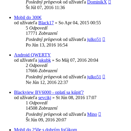
Posledný príspevok
od užívateľa
DominikX
Št Júl 07, 2016 11:36
Mobil do 300€
od užívateľa
Black17
»
So Apr 04, 2015 00:55
5
Odpovedí
17771
Zobrazení
Posledný príspevok
od užívateľa
julko51
Po Jún 13, 2016 16:54
Android QWERTY
od užívateľa
jakubk
»
So Máj 07, 2016 20:04
2
Odpovedí
17666
Zobrazení
Posledný príspevok
od užívateľa
julko51
Ne Jún 12, 2016 22:37
Blackview BV6000 - oplatí sa kúpiť?
od užívateľa
sevcikj
»
St Jún 08, 2016 17:07
1
Odpovedí
14508
Zobrazení
Posledný príspevok
od užívateľa
Mino
Št Jún 09, 2016 20:07
Mobil do 250e s dobrým foťákom