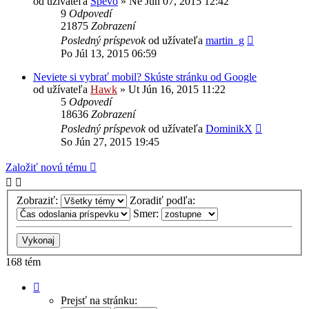
od užívateľa
Spevo
»
Ne Jún 07, 2015 12:42
9
Odpovedí
21875
Zobrazení
Posledný príspevok
od užívateľa
martin_g
Po Júl 13, 2015 06:59
Neviete si vybrať mobil? Skúste stránku od Google
od užívateľa
Hawk
»
Ut Jún 16, 2015 11:22
5
Odpovedí
18636
Zobrazení
Posledný príspevok
od užívateľa
DominikX
So Jún 27, 2015 19:45
Založiť novú tému
Zobraziť:
Zoradiť podľa:
Smer:
168 tém
Strana
1
Prejsť na stránku: