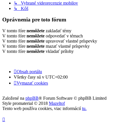
↳ Vybrané videorecenzie mobilov
↳ Kôš
Oprávnenia pre toto fórum
V tomto fóre
nemôžete
zakladať témy
V tomto fóre
nemôžete
odpovedať v témach
V tomto fóre
nemôžete
upravovať vlastné príspevky
V tomto fóre
nemôžete
mazať vlastné príspevky
V tomto fóre
nemôžete
vkladať prílohy
Obsah portálu
Všetky časy sú v
UTC+02:00
Vymazať cookies
Založené na
phpBB
® Forum Software © phpBB Limited
Style promaterial © 2018
Mazeltof
Tento web používa cookies, viac informácií
tu
.