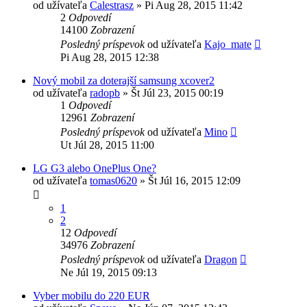
od užívateľa
Calestrasz
»
Pi Aug 28, 2015 11:42
2
Odpovedí
14100
Zobrazení
Posledný príspevok
od užívateľa
Kajo_mate
Pi Aug 28, 2015 12:38
Nový mobil za doterajší samsung xcover2
od užívateľa
radopb
»
Št Júl 23, 2015 00:19
1
Odpovedí
12961
Zobrazení
Posledný príspevok
od užívateľa
Mino
Ut Júl 28, 2015 11:00
LG G3 alebo OnePlus One?
od užívateľa
tomas0620
»
Št Júl 16, 2015 12:09
1
2
12
Odpovedí
34976
Zobrazení
Posledný príspevok
od užívateľa
Dragon
Ne Júl 19, 2015 09:13
Vyber mobilu do 220 EUR