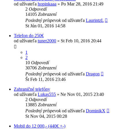
od užívateľa
hopinkaaa
»
Po Mar 28, 2016 21:49
2
Odpovedí
14105
Zobrazení
Posledný príspevok
od užívateľa
LaurintzL
St Jún 01, 2016 14:58
Telefon do 250€
od užívateľa
tuner2000
»
St Feb 10, 2016 20:44
1
2
10
Odpovedí
30706
Zobrazení
Posledný príspevok
od užívateľa
Dragon
Št Feb 11, 2016 23:46
Zahraničné telefóny
od užívateľa
Lukas555
»
Ne Nov 01, 2015 23:40
2
Odpovedí
13885
Zobrazení
Posledný príspevok
od užívateľa
DominikX
St Nov 04, 2015 00:28
Mobil do 12 000,- (440€ +-)