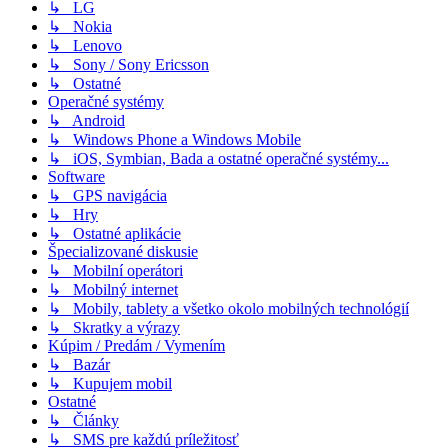
↳ LG
↳ Nokia
↳ Lenovo
↳ Sony / Sony Ericsson
↳ Ostatné
Operačné systémy
↳ Android
↳ Windows Phone a Windows Mobile
↳ iOS, Symbian, Bada a ostatné operačné systémy...
Software
↳ GPS navigácia
↳ Hry
↳ Ostatné aplikácie
Špecializované diskusie
↳ Mobilní operátori
↳ Mobilný internet
↳ Mobily, tablety a všetko okolo mobilných technológií
↳ Skratky a výrazy
Kúpim / Predám / Vymením
↳ Bazár
↳ Kupujem mobil
Ostatné
↳ Články
↳ SMS pre každú príležitosť