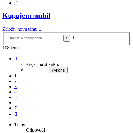
Hľadať
Kupujem mobil
Založiť novú tému
Rozšírené
Hľadať
vyhľadávanie
168 tém
Strana
1
Prejsť na stránku:
z
7
1
2
3
4
5
…
7
Ďalšia
Témy
Odpovedí