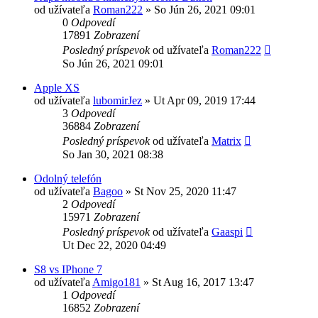
od užívateľa
Roman222
»
So Jún 26, 2021 09:01
0
Odpovedí
17891
Zobrazení
Posledný príspevok
od užívateľa
Roman222
So Jún 26, 2021 09:01
Apple XS
od užívateľa
lubomirJez
»
Ut Apr 09, 2019 17:44
3
Odpovedí
36884
Zobrazení
Posledný príspevok
od užívateľa
Matrix
So Jan 30, 2021 08:38
Odolný telefón
od užívateľa
Bagoo
»
St Nov 25, 2020 11:47
2
Odpovedí
15971
Zobrazení
Posledný príspevok
od užívateľa
Gaaspi
Ut Dec 22, 2020 04:49
S8 vs IPhone 7
od užívateľa
Amigo181
»
St Aug 16, 2017 13:47
1
Odpovedí
16852
Zobrazení