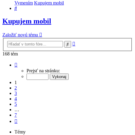
Vymením
Kupujem mobil
Hľadať
Kupujem mobil
Založiť novú tému
Rozšírené
Hľadať
vyhľadávanie
168 tém
Strana
1
Prejsť na stránku:
z
7
1
2
3
4
5
…
7
Ďalšia
Témy