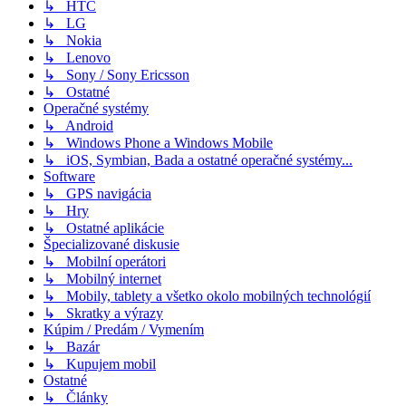
↳ HTC
↳ LG
↳ Nokia
↳ Lenovo
↳ Sony / Sony Ericsson
↳ Ostatné
Operačné systémy
↳ Android
↳ Windows Phone a Windows Mobile
↳ iOS, Symbian, Bada a ostatné operačné systémy...
Software
↳ GPS navigácia
↳ Hry
↳ Ostatné aplikácie
Špecializované diskusie
↳ Mobilní operátori
↳ Mobilný internet
↳ Mobily, tablety a všetko okolo mobilných technológií
↳ Skratky a výrazy
Kúpim / Predám / Vymením
↳ Bazár
↳ Kupujem mobil
Ostatné
↳ Články