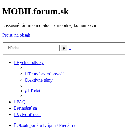
MOBILforum.sk
Diskusné fórum o mobiloch a mobilnej komunikácii
Prejsť na obsah
Rozšírené
Hľadať
vyhľadávanie
Rýchle odkazy
Temy bez odpovedí
Aktívne témy
Hľadať
FAQ
Prihlásiť sa
Vytvoriť účet
Obsah portálu
Kúpim / Predám /