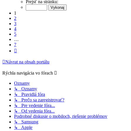
1
Prejsť na stránku:
z
7
1
2
3
4
5
…
7
Ďalšia
Návrat na obsah portálu
Rýchla navigácia vo fórach
Oznamy
↳ Oznamy
↳ Pravidlá fóra
↳ Prečo sa zaregistrovať?
↳ Pre vedenie fóra...
↳ Od vedenia fóra...
Podrobné diskusie o mobiloch, riešenie problémov
↳ Samsung
↳ Apple