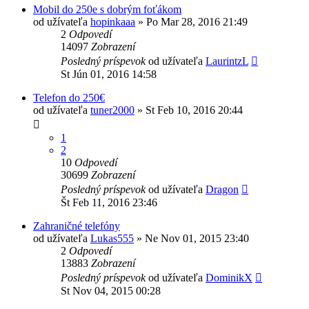
Mobil do 250e s dobrým foťákom
od užívateľa
hopinkaaa
»
Po Mar 28, 2016 21:49
2
Odpovedí
14097
Zobrazení
Posledný príspevok
od užívateľa
LaurintzL
St Jún 01, 2016 14:58
Telefon do 250€
od užívateľa
tuner2000
»
St Feb 10, 2016 20:44
1
2
10
Odpovedí
30699
Zobrazení
Posledný príspevok
od užívateľa
Dragon
Št Feb 11, 2016 23:46
Zahraničné telefóny
od užívateľa
Lukas555
»
Ne Nov 01, 2015 23:40
2
Odpovedí
13883
Zobrazení
Posledný príspevok
od užívateľa
DominikX
St Nov 04, 2015 00:28