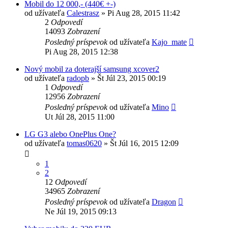
Mobil do 12 000,- (440€ +-)
od užívateľa
Calestrasz
»
Pi Aug 28, 2015 11:42
2
Odpovedí
14093
Zobrazení
Posledný príspevok
od užívateľa
Kajo_mate
Pi Aug 28, 2015 12:38
Nový mobil za doterajší samsung xcover2
od užívateľa
radopb
»
Št Júl 23, 2015 00:19
1
Odpovedí
12956
Zobrazení
Posledný príspevok
od užívateľa
Mino
Ut Júl 28, 2015 11:00
LG G3 alebo OnePlus One?
od užívateľa
tomas0620
»
Št Júl 16, 2015 12:09
1
2
12
Odpovedí
34965
Zobrazení
Posledný príspevok
od užívateľa
Dragon
Ne Júl 19, 2015 09:13