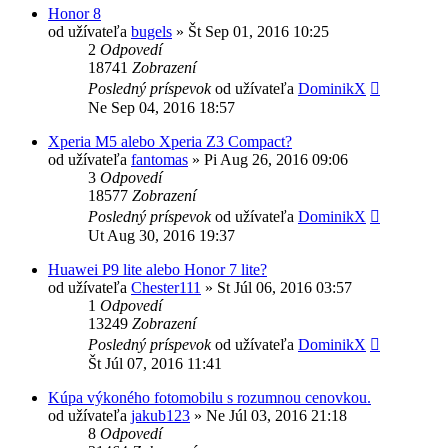
Honor 8
od užívateľa
bugels
»
Št Sep 01, 2016 10:25
2
Odpovedí
18741
Zobrazení
Posledný príspevok
od užívateľa
DominikX
Ne Sep 04, 2016 18:57
Xperia M5 alebo Xperia Z3 Compact?
od užívateľa
fantomas
»
Pi Aug 26, 2016 09:06
3
Odpovedí
18577
Zobrazení
Posledný príspevok
od užívateľa
DominikX
Ut Aug 30, 2016 19:37
Huawei P9 lite alebo Honor 7 lite?
od užívateľa
Chester111
»
St Júl 06, 2016 03:57
1
Odpovedí
13249
Zobrazení
Posledný príspevok
od užívateľa
DominikX
Št Júl 07, 2016 11:41
Kúpa výkoného fotomobilu s rozumnou cenovkou.
od užívateľa
jakub123
»
Ne Júl 03, 2016 21:18
8
Odpovedí