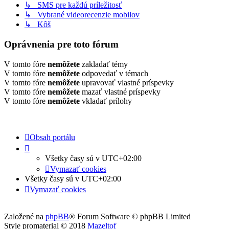
↳ SMS pre každú príležitosť
↳ Vybrané videorecenzie mobilov
↳ Kôš
Oprávnenia pre toto fórum
V tomto fóre
nemôžete
zakladať témy
V tomto fóre
nemôžete
odpovedať v témach
V tomto fóre
nemôžete
upravovať vlastné príspevky
V tomto fóre
nemôžete
mazať vlastné príspevky
V tomto fóre
nemôžete
vkladať prílohy
Obsah portálu
Všetky časy sú v
UTC+02:00
Vymazať cookies
Všetky časy sú v
UTC+02:00
Vymazať cookies
Založené na
phpBB
® Forum Software © phpBB Limited
Style promaterial © 2018
Mazeltof