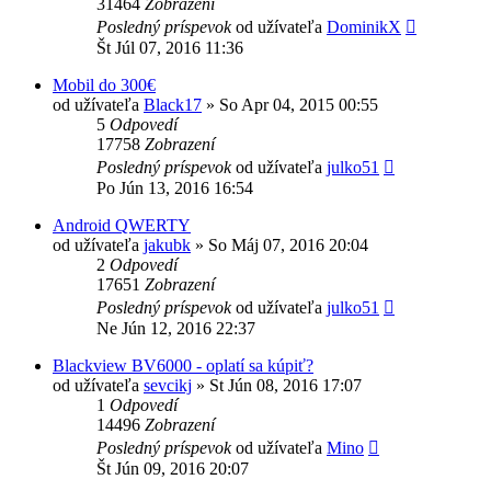
31464
Zobrazení
Posledný príspevok
od užívateľa
DominikX
Št Júl 07, 2016 11:36
Mobil do 300€
od užívateľa
Black17
»
So Apr 04, 2015 00:55
5
Odpovedí
17758
Zobrazení
Posledný príspevok
od užívateľa
julko51
Po Jún 13, 2016 16:54
Android QWERTY
od užívateľa
jakubk
»
So Máj 07, 2016 20:04
2
Odpovedí
17651
Zobrazení
Posledný príspevok
od užívateľa
julko51
Ne Jún 12, 2016 22:37
Blackview BV6000 - oplatí sa kúpiť?
od užívateľa
sevcikj
»
St Jún 08, 2016 17:07
1
Odpovedí
14496
Zobrazení
Posledný príspevok
od užívateľa
Mino
Št Jún 09, 2016 20:07