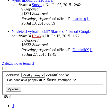
Vyber mobilu do 220 EUR
od užívateľa
Spevo
»
Ne Jún 07, 2015 12:42
9
Odpovedí
21874
Zobrazení
Posledný príspevok
od užívateľa
martin_g
Po Júl 13, 2015 06:59
Neviete si vybrať mobil? Skúste stránku od Google
od užívateľa
Hawk
»
Ut Jún 16, 2015 11:22
5
Odpovedí
18632
Zobrazení
Posledný príspevok
od užívateľa
DominikX
So Jún 27, 2015 19:45
Založiť novú tému
Zobraziť:
Zoradiť podľa:
Smer:
168 tém
Strana