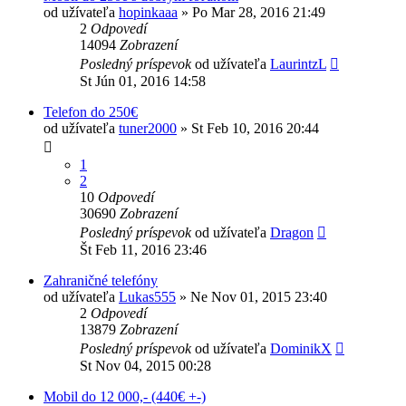
od užívateľa
hopinkaaa
»
Po Mar 28, 2016 21:49
2
Odpovedí
14094
Zobrazení
Posledný príspevok
od užívateľa
LaurintzL
St Jún 01, 2016 14:58
Telefon do 250€
od užívateľa
tuner2000
»
St Feb 10, 2016 20:44
1
2
10
Odpovedí
30690
Zobrazení
Posledný príspevok
od užívateľa
Dragon
Št Feb 11, 2016 23:46
Zahraničné telefóny
od užívateľa
Lukas555
»
Ne Nov 01, 2015 23:40
2
Odpovedí
13879
Zobrazení
Posledný príspevok
od užívateľa
DominikX
St Nov 04, 2015 00:28
Mobil do 12 000,- (440€ +-)