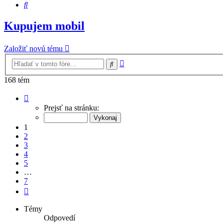
Hľadať
Kupujem mobil
Založiť novú tému
Rozšírené
Hľadať
vyhľadávanie
168 tém
Strana
1
Prejsť na stránku:
z
7
1
2
3
4
5
…
7
Ďalšia
Témy
Odpovedí