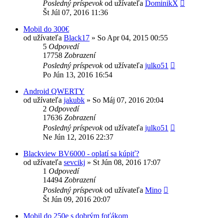
Posledný príspevok
od užívateľa
DominikX
Št Júl 07, 2016 11:36
Mobil do 300€
od užívateľa
Black17
»
So Apr 04, 2015 00:55
5
Odpovedí
17758
Zobrazení
Posledný príspevok
od užívateľa
julko51
Po Jún 13, 2016 16:54
Android QWERTY
od užívateľa
jakubk
»
So Máj 07, 2016 20:04
2
Odpovedí
17636
Zobrazení
Posledný príspevok
od užívateľa
julko51
Ne Jún 12, 2016 22:37
Blackview BV6000 - oplatí sa kúpiť?
od užívateľa
sevcikj
»
St Jún 08, 2016 17:07
1
Odpovedí
14494
Zobrazení
Posledný príspevok
od užívateľa
Mino
Št Jún 09, 2016 20:07
Mobil do 250e s dobrým foťákom