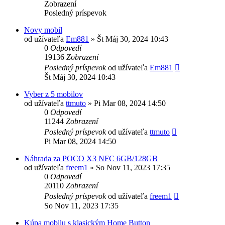
Zobrazení
Posledný príspevok
Novy mobil
od užívateľa
Em881
»
Št Máj 30, 2024 10:43
0
Odpovedí
19136
Zobrazení
Posledný príspevok
od užívateľa
Em881
Št Máj 30, 2024 10:43
Vyber z 5 mobilov
od užívateľa
ttmuto
»
Pi Mar 08, 2024 14:50
0
Odpovedí
11244
Zobrazení
Posledný príspevok
od užívateľa
ttmuto
Pi Mar 08, 2024 14:50
Náhrada za POCO X3 NFC 6GB/128GB
od užívateľa
freem1
»
So Nov 11, 2023 17:35
0
Odpovedí
20110
Zobrazení
Posledný príspevok
od užívateľa
freem1
So Nov 11, 2023 17:35
Kúpa mobilu s klasickým Home Button