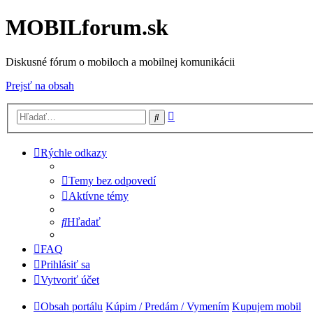
MOBILforum.sk
Diskusné fórum o mobiloch a mobilnej komunikácii
Prejsť na obsah
Rozšírené
Hľadať
vyhľadávanie
Rýchle odkazy
Temy bez odpovedí
Aktívne témy
Hľadať
FAQ
Prihlásiť sa
Vytvoriť účet
Obsah portálu
Kúpim / Predám / Vymením
Kupujem mobil