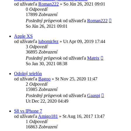
od užívateľa
Roman222
»
So Jún 26, 2021 09:01
0
Odpovedí
17899
Zobrazení
Posledný príspevok
od užívateľa
Roman222
So Jún 26, 2021 09:01
Apple XS
od užívateľa
lubomirJez
»
Ut Apr 09, 2019 17:44
3
Odpovedí
36895
Zobrazení
Posledný príspevok
od užívateľa
Matrix
So Jan 30, 2021 08:38
Odolný telefón
od užívateľa
Bagoo
»
St Nov 25, 2020 11:47
2
Odpovedí
15985
Zobrazení
Posledný príspevok
od užívateľa
Gaaspi
Ut Dec 22, 2020 04:49
S8 vs IPhone 7
od užívateľa
Amigo181
»
St Aug 16, 2017 13:47
1
Odpovedí
16863
Zobrazení