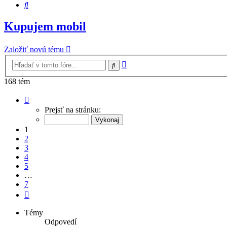
Hľadať
Kupujem mobil
Založiť novú tému
Rozšírené
Hľadať
vyhľadávanie
168 tém
Strana
1
Prejsť na stránku:
z
7
1
2
3
4
5
…
7
Ďalšia
Témy
Odpovedí