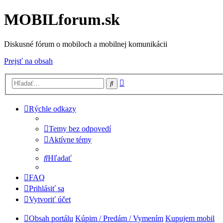
MOBILforum.sk
Diskusné fórum o mobiloch a mobilnej komunikácii
Prejsť na obsah
Rozšírené
Hľadať
vyhľadávanie
Rýchle odkazy
Temy bez odpovedí
Aktívne témy
Hľadať
FAQ
Prihlásiť sa
Vytvoriť účet
Obsah portálu
Kúpim / Predám / Vymením
Kupujem mobil