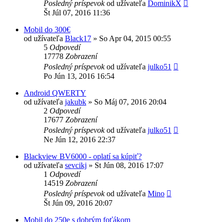
Posledný príspevok
od užívateľa
DominikX
Št Júl 07, 2016 11:36
Mobil do 300€
od užívateľa
Black17
»
So Apr 04, 2015 00:55
5
Odpovedí
17778
Zobrazení
Posledný príspevok
od užívateľa
julko51
Po Jún 13, 2016 16:54
Android QWERTY
od užívateľa
jakubk
»
So Máj 07, 2016 20:04
2
Odpovedí
17677
Zobrazení
Posledný príspevok
od užívateľa
julko51
Ne Jún 12, 2016 22:37
Blackview BV6000 - oplatí sa kúpiť?
od užívateľa
sevcikj
»
St Jún 08, 2016 17:07
1
Odpovedí
14519
Zobrazení
Posledný príspevok
od užívateľa
Mino
Št Jún 09, 2016 20:07
Mobil do 250e s dobrým foťákom