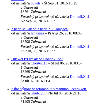
od užívateľa
bugels
»
Št Sep 01, 2016 10:25
2
Odpovedí
18761
Zobrazení
Posledný príspevok
od užívateľa
DominikX
Ne Sep 04, 2016 18:57
Xperia M5 alebo Xperia Z3 Compact?
od užívateľa
fantomas
»
Pi Aug 26, 2016 09:06
3
Odpovedí
18598
Zobrazení
Posledný príspevok
od užívateľa
DominikX
Ut Aug 30, 2016 19:37
Huawei P9 lite alebo Honor 7 lite?
od užívateľa
Chester111
»
St Júl 06, 2016 03:57
1
Odpovedí
13269
Zobrazení
Posledný príspevok
od užívateľa
DominikX
Št Júl 07, 2016 11:41
Kúpa výkoného fotomobilu s rozumnou cenovkou.
od užívateľa
jakub123
»
Ne Júl 03, 2016 21:18
8
Odpovedí
31495
Zobrazení