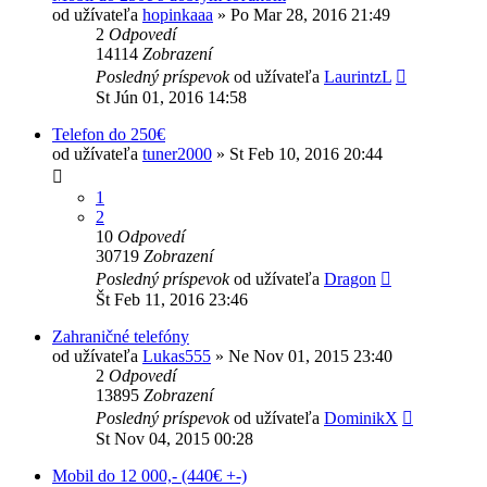
od užívateľa
hopinkaaa
»
Po Mar 28, 2016 21:49
2
Odpovedí
14114
Zobrazení
Posledný príspevok
od užívateľa
LaurintzL
St Jún 01, 2016 14:58
Telefon do 250€
od užívateľa
tuner2000
»
St Feb 10, 2016 20:44
1
2
10
Odpovedí
30719
Zobrazení
Posledný príspevok
od užívateľa
Dragon
Št Feb 11, 2016 23:46
Zahraničné telefóny
od užívateľa
Lukas555
»
Ne Nov 01, 2015 23:40
2
Odpovedí
13895
Zobrazení
Posledný príspevok
od užívateľa
DominikX
St Nov 04, 2015 00:28
Mobil do 12 000,- (440€ +-)