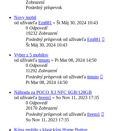
Zobrazení
Posledný príspevok
Novy mobil
od užívateľa
Em881
»
Št Máj 30, 2024 10:43
0
Odpovedí
19232
Zobrazení
Posledný príspevok
od užívateľa
Em881
Št Máj 30, 2024 10:43
Vyber z 5 mobilov
od užívateľa
ttmuto
»
Pi Mar 08, 2024 14:50
0
Odpovedí
11292
Zobrazení
Posledný príspevok
od užívateľa
ttmuto
Pi Mar 08, 2024 14:50
Náhrada za POCO X3 NFC 6GB/128GB
od užívateľa
freem1
»
So Nov 11, 2023 17:35
0
Odpovedí
20170
Zobrazení
Posledný príspevok
od užívateľa
freem1
So Nov 11, 2023 17:35
Kúpa mobilu s klasickým Home Button