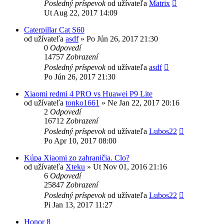
Posledný príspevok
od užívateľa
Matrix
Ut Aug 22, 2017 14:09
Caterpillar Cat S60
od užívateľa
asdf
»
Po Jún 26, 2017 21:30
0
Odpovedí
14757
Zobrazení
Posledný príspevok
od užívateľa
asdf
Po Jún 26, 2017 21:30
Xiaomi redmi 4 PRO vs Huawei P9 Lite
od užívateľa
tonko1661
»
Ne Jan 22, 2017 20:16
2
Odpovedí
16712
Zobrazení
Posledný príspevok
od užívateľa
Lubos22
Po Apr 10, 2017 08:00
Kúpa Xiaomi zo zahraničia. Clo?
od užívateľa
Xteku
»
Ut Nov 01, 2016 21:16
6
Odpovedí
25847
Zobrazení
Posledný príspevok
od užívateľa
Lubos22
Pi Jan 13, 2017 11:27
Honor 8