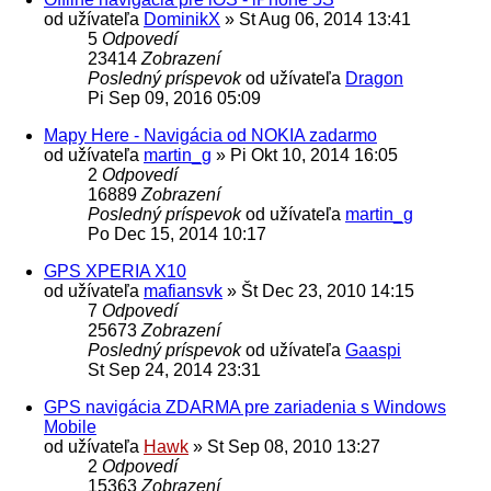
od užívateľa
DominikX
»
St Aug 06, 2014 13:41
5
Odpovedí
23414
Zobrazení
Posledný príspevok
od užívateľa
Dragon
Pi Sep 09, 2016 05:09
Mapy Here - Navigácia od NOKIA zadarmo
od užívateľa
martin_g
»
Pi Okt 10, 2014 16:05
2
Odpovedí
16889
Zobrazení
Posledný príspevok
od užívateľa
martin_g
Po Dec 15, 2014 10:17
GPS XPERIA X10
od užívateľa
mafiansvk
»
Št Dec 23, 2010 14:15
7
Odpovedí
25673
Zobrazení
Posledný príspevok
od užívateľa
Gaaspi
St Sep 24, 2014 23:31
GPS navigácia ZDARMA pre zariadenia s Windows
Mobile
od užívateľa
Hawk
»
St Sep 08, 2010 13:27
2
Odpovedí
15363
Zobrazení