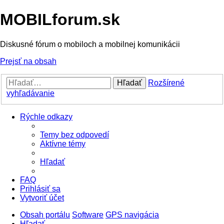
MOBILforum.sk
Diskusné fórum o mobiloch a mobilnej komunikácii
Prejsť na obsah
Hľadať
Rozšírené
vyhľadávanie
Rýchle odkazy
Temy bez odpovedí
Aktívne témy
Hľadať
FAQ
Prihlásiť sa
Vytvoriť účet
Obsah portálu
Software
GPS navigácia
Hľadať