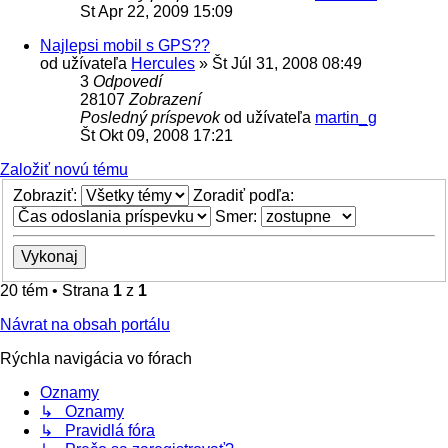
St Apr 22, 2009 15:09
Najlepsi mobil s GPS??
od užívateľa
Hercules
»
Št Júl 31, 2008 08:49
3
Odpovedí
28107
Zobrazení
Posledný príspevok
od užívateľa
martin_g
Št Okt 09, 2008 17:21
Založiť novú tému
Zobraziť:
Zoradiť podľa:
Smer:
20 tém • Strana
1
z
1
Návrat na obsah portálu
Rýchla navigácia vo fórach
Oznamy
↳ Oznamy
↳ Pravidlá fóra