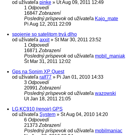
od užívateľa
pinke
»
Ut Aug 09, 2011 12:49
1
Odpovedí
16847
Zobrazení
Posledný príspevok
od užívateľa
Kajo_mate
Pi Aug 12, 2011 22:09
spojenie so satelitom trvá dlho
od užívateľa
axxit
»
St Mar 30, 2011 23:52
1
Odpovedí
16871
Zobrazení
Posledný príspevok
od užívateľa
mobil_maniak
Št Mar 31, 2011 12:02
Gps na Sonim XP Quest
od užívateľa
ralf77
»
Pi Jan 01, 2010 14:33
3
Odpovedí
20991
Zobrazení
Posledný príspevok
od užívateľa
wazowski
Ut Jan 18, 2011 21:05
LG KC910 (renoir) GPS
od užívateľa
System
»
St Aug 04, 2010 14:20
6
Odpovedí
21373
Zobrazení
Posledný príspevok
od užívateľa
mobilmaniac