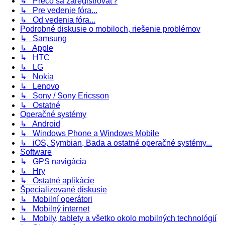
↳ Prečo sa zaregistrovať?
↳ Pre vedenie fóra...
↳ Od vedenia fóra...
Podrobné diskusie o mobiloch, riešenie problémov
↳ Samsung
↳ Apple
↳ HTC
↳ LG
↳ Nokia
↳ Lenovo
↳ Sony / Sony Ericsson
↳ Ostatné
Operačné systémy
↳ Android
↳ Windows Phone a Windows Mobile
↳ iOS, Symbian, Bada a ostatné operačné systémy...
Software
↳ GPS navigácia
↳ Hry
↳ Ostatné aplikácie
Špecializované diskusie
↳ Mobilní operátori
↳ Mobilný internet
↳ Mobily, tablety a všetko okolo mobilných technológií