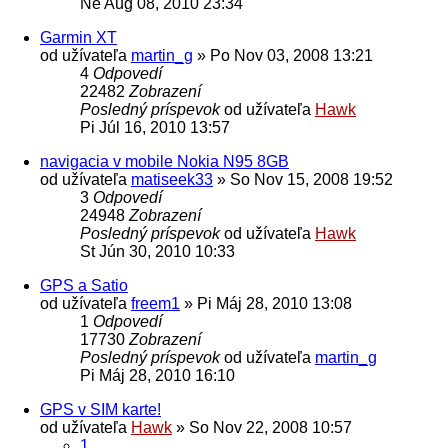
Ne Aug 08, 2010 23:34
Garmin XT
od užívateľa
martin_g
»
Po Nov 03, 2008 13:21
4
Odpovedí
22482
Zobrazení
Posledný príspevok
od užívateľa
Hawk
Pi Júl 16, 2010 13:57
navigacia v mobile Nokia N95 8GB
od užívateľa
matiseek33
»
So Nov 15, 2008 19:52
3
Odpovedí
24948
Zobrazení
Posledný príspevok
od užívateľa
Hawk
St Jún 30, 2010 10:33
GPS a Satio
od užívateľa
freem1
»
Pi Máj 28, 2010 13:08
1
Odpovedí
17730
Zobrazení
Posledný príspevok
od užívateľa
martin_g
Pi Máj 28, 2010 16:10
GPS v SIM karte!
od užívateľa
Hawk
»
So Nov 22, 2008 10:57
1