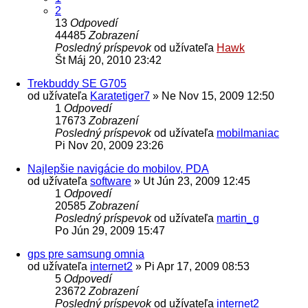
2
13
Odpovedí
44485
Zobrazení
Posledný príspevok
od užívateľa
Hawk
Št Máj 20, 2010 23:42
Trekbuddy SE G705
od užívateľa
Karatetiger7
»
Ne Nov 15, 2009 12:50
1
Odpovedí
17673
Zobrazení
Posledný príspevok
od užívateľa
mobilmaniac
Pi Nov 20, 2009 23:26
Najlepšie navigácie do mobilov, PDA
od užívateľa
software
»
Ut Jún 23, 2009 12:45
1
Odpovedí
20585
Zobrazení
Posledný príspevok
od užívateľa
martin_g
Po Jún 29, 2009 15:47
gps pre samsung omnia
od užívateľa
internet2
»
Pi Apr 17, 2009 08:53
5
Odpovedí
23672
Zobrazení
Posledný príspevok
od užívateľa
internet2