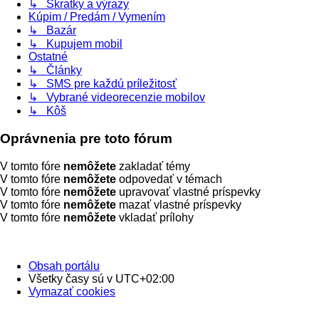
↳ Skratky a výrazy
Kúpim / Predám / Vymením
↳ Bazár
↳ Kupujem mobil
Ostatné
↳ Články
↳ SMS pre každú príležitosť
↳ Vybrané videorecenzie mobilov
↳ Kôš
Oprávnenia pre toto fórum
V tomto fóre
nemôžete
zakladať témy
V tomto fóre
nemôžete
odpovedať v témach
V tomto fóre
nemôžete
upravovať vlastné príspevky
V tomto fóre
nemôžete
mazať vlastné príspevky
V tomto fóre
nemôžete
vkladať prílohy
Obsah portálu
Všetky časy sú v
UTC+02:00
Vymazať cookies