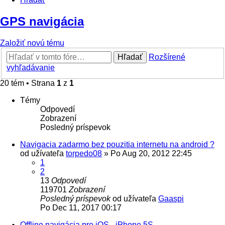
GPS navigácia
Založiť novú tému
Hľadať
Rozšírené
vyhľadávanie
20 tém • Strana
1
z
1
Témy
Odpovedí
Zobrazení
Posledný príspevok
Navigacia zadarmo bez pouzitia internetu na android ?
od užívateľa
torpedo08
»
Po Aug 20, 2012 22:45
1
2
13
Odpovedí
119701
Zobrazení
Posledný príspevok
od užívateľa
Gaaspi
Po Dec 11, 2017 00:17
Offline navigácia pre iOS - iPhone 5S