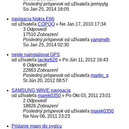
Posledný príspevok
od užívateľa
jermyylg
So Jan 25, 2014 16:05
navigacia Nokia E66
od užívateľa
COPQO
»
Ne Jan 17, 2010 17:34
3
Odpovedí
17510
Zobrazení
Posledný príspevok
od užívateľa
yangmdh
So Jan 25, 2014 02:30
nejde nainstalovat GPS
od užívateľa
lacike626
»
Po Jún 11, 2012 16:43
6
Odpovedí
22863
Zobrazení
Posledný príspevok
od užívateľa
martin_g
St Jún 20, 2012 08:57
SAMSUNG WAVE navigacia
od užívateľa
marek0350
»
Po Okt 03, 2011 23:01
2
Odpovedí
18826
Zobrazení
Posledný príspevok
od užívateľa
marek0350
Ne Nov 06, 2011 23:23
Pridanie mapy do sygicu