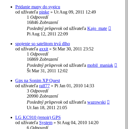
Pridanie mapy do sygicu
od užívateľa
pinke
»
Ut Aug 09, 2011 12:49
1
Odpovedí
16846
Zobrazení
Posledný príspevok
od užívateľa
Kajo_mate
Pi Aug 12, 2011 22:09
spojenie so satelitom trvá dlho
od užívateľa
axxit
»
St Mar 30, 2011 23:52
1
Odpovedí
16869
Zobrazení
Posledný príspevok
od užívateľa
mobil_maniak
Št Mar 31, 2011 12:02
Gps na Sonim XP Quest
od užívateľa
ralf77
»
Pi Jan 01, 2010 14:33
3
Odpovedí
20990
Zobrazení
Posledný príspevok
od užívateľa
wazowski
Ut Jan 18, 2011 21:05
LG KC910 (renoir) GPS
od užívateľa
System
»
St Aug 04, 2010 14:20
6
Odpovedí