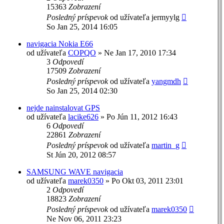
15363
Zobrazení
Posledný príspevok
od užívateľa
jermyylg
So Jan 25, 2014 16:05
navigacia Nokia E66
od užívateľa
COPQO
»
Ne Jan 17, 2010 17:34
3
Odpovedí
17509
Zobrazení
Posledný príspevok
od užívateľa
yangmdh
So Jan 25, 2014 02:30
nejde nainstalovat GPS
od užívateľa
lacike626
»
Po Jún 11, 2012 16:43
6
Odpovedí
22861
Zobrazení
Posledný príspevok
od užívateľa
martin_g
St Jún 20, 2012 08:57
SAMSUNG WAVE navigacia
od užívateľa
marek0350
»
Po Okt 03, 2011 23:01
2
Odpovedí
18823
Zobrazení
Posledný príspevok
od užívateľa
marek0350
Ne Nov 06, 2011 23:23