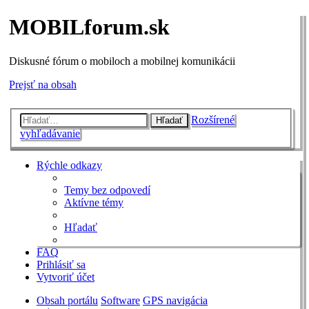
MOBILforum.sk
Diskusné fórum o mobiloch a mobilnej komunikácii
Prejsť na obsah
Rozšírené
Hľadať
vyhľadávanie
Rýchle odkazy
Temy bez odpovedí
Aktívne témy
Hľadať
FAQ
Prihlásiť sa
Vytvoriť účet
Obsah portálu
Software
GPS navigácia