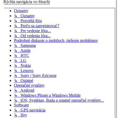
Rýchla navigácia vo fórach
Oznamy
↳ Oznamy
↳ Pravidlá fóra
↳ Prečo sa zaregistrovať?
↳ Pre vedenie fóra...
↳ Od vedenia fóra...
Podrobné diskusie o mobiloch, riešenie problémov
↳ Samsung
↳ Apple
↳ HTC
↳ LG
↳ Nokia
↳ Lenovo
↳ Sony / Sony Ericsson
↳ Ostatné
Operačné systémy
↳ Android
↳ Windows Phone a Windows Mobile
↳ iOS, Symbian, Bada a ostatné operačné systémy...
Software
↳ GPS navigácia
↳ Hry