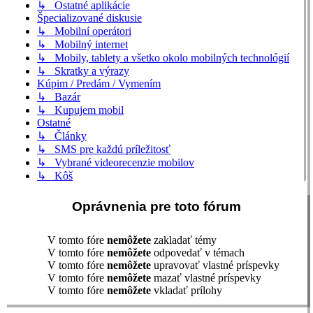
↳ Ostatné aplikácie
Špecializované diskusie
↳ Mobilní operátori
↳ Mobilný internet
↳ Mobily, tablety a všetko okolo mobilných technológií
↳ Skratky a výrazy
Kúpim / Predám / Vymením
↳ Bazár
↳ Kupujem mobil
Ostatné
↳ Články
↳ SMS pre každú príležitosť
↳ Vybrané videorecenzie mobilov
↳ Kôš
Oprávnenia pre toto fórum
V tomto fóre
nemôžete
zakladať témy
V tomto fóre
nemôžete
odpovedať v témach
V tomto fóre
nemôžete
upravovať vlastné príspevky
V tomto fóre
nemôžete
mazať vlastné príspevky
V tomto fóre
nemôžete
vkladať prílohy