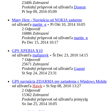
23406
Zobrazení
Posledný príspevok
od užívateľa
Dragon
Pi Sep 09, 2016 05:09
Mapy Here - Navigácia od NOKIA zadarmo
od užívateľa
martin_g
»
Pi Okt 10, 2014 16:05
2
Odpovedí
16886
Zobrazení
Posledný príspevok
od užívateľa
martin_g
Po Dec 15, 2014 10:17
GPS XPERIA X10
od užívateľa
mafiansvk
»
Št Dec 23, 2010 14:15
7
Odpovedí
25671
Zobrazení
Posledný príspevok
od užívateľa
Gaaspi
St Sep 24, 2014 23:31
GPS navigácia ZDARMA pre zariadenia s Windows Mobile
od užívateľa
Hawk
»
St Sep 08, 2010 13:27
2
Odpovedí
15362
Zobrazení
Posledný príspevok
od užívateľa
jermyylg
So Jan 25, 2014 16:05