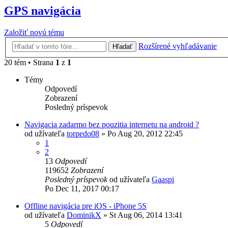
GPS navigácia
Založiť novú tému
Rozšírené vyhľadávanie
Hľadať
20 tém • Strana
1
z
1
Témy
Odpovedí
Zobrazení
Posledný príspevok
Navigacia zadarmo bez pouzitia internetu na android ?
od užívateľa
torpedo08
»
Po Aug 20, 2012 22:45
1
2
13
Odpovedí
119652
Zobrazení
Posledný príspevok
od užívateľa
Gaaspi
Po Dec 11, 2017 00:17
Offline navigácia pre iOS - iPhone 5S
od užívateľa
DominikX
»
St Aug 06, 2014 13:41
5
Odpovedí