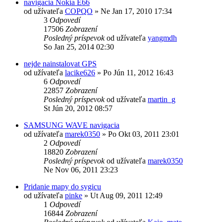
navigacia Nokia E66
od užívateľa
COPQO
»
Ne Jan 17, 2010 17:34
3
Odpovedí
17506
Zobrazení
Posledný príspevok
od užívateľa
yangmdh
So Jan 25, 2014 02:30
nejde nainstalovat GPS
od užívateľa
lacike626
»
Po Jún 11, 2012 16:43
6
Odpovedí
22857
Zobrazení
Posledný príspevok
od užívateľa
martin_g
St Jún 20, 2012 08:57
SAMSUNG WAVE navigacia
od užívateľa
marek0350
»
Po Okt 03, 2011 23:01
2
Odpovedí
18820
Zobrazení
Posledný príspevok
od užívateľa
marek0350
Ne Nov 06, 2011 23:23
Pridanie mapy do sygicu
od užívateľa
pinke
»
Ut Aug 09, 2011 12:49
1
Odpovedí
16844
Zobrazení