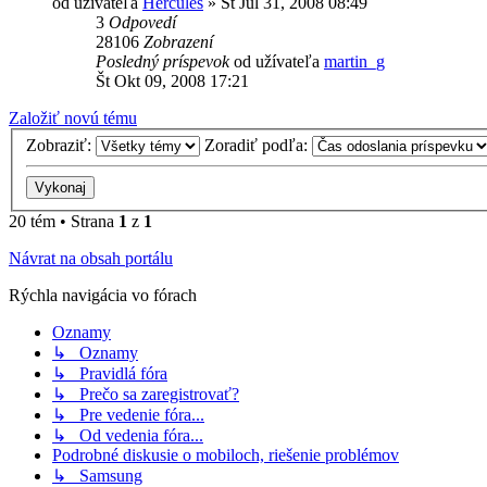
od užívateľa
Hercules
»
Št Júl 31, 2008 08:49
3
Odpovedí
28106
Zobrazení
Posledný príspevok
od užívateľa
martin_g
Št Okt 09, 2008 17:21
Založiť novú tému
Zobraziť:
Zoradiť podľa:
20 tém • Strana
1
z
1
Návrat na obsah portálu
Rýchla navigácia vo fórach
Oznamy
↳ Oznamy
↳ Pravidlá fóra
↳ Prečo sa zaregistrovať?
↳ Pre vedenie fóra...
↳ Od vedenia fóra...
Podrobné diskusie o mobiloch, riešenie problémov
↳ Samsung