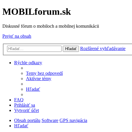
MOBILforum.sk
Diskusné fórum o mobiloch a mobilnej komunikácii
Prejsť na obsah
Rozšírené vyhľadávanie
Hľadať
Rýchle odkazy
Temy bez odpovedí
Aktívne témy
Hľadať
FAQ
Prihlásiť sa
Vytvoriť účet
Obsah portálu
Software
GPS navigácia
Hľadať