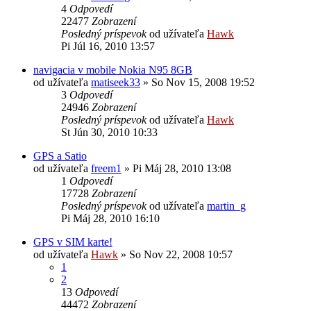
4
Odpovedí
22477
Zobrazení
Posledný príspevok
od užívateľa
Hawk
Pi Júl 16, 2010 13:57
navigacia v mobile Nokia N95 8GB
od užívateľa
matiseek33
»
So Nov 15, 2008 19:52
3
Odpovedí
24946
Zobrazení
Posledný príspevok
od užívateľa
Hawk
St Jún 30, 2010 10:33
GPS a Satio
od užívateľa
freem1
»
Pi Máj 28, 2010 13:08
1
Odpovedí
17728
Zobrazení
Posledný príspevok
od užívateľa
martin_g
Pi Máj 28, 2010 16:10
GPS v SIM karte!
od užívateľa
Hawk
»
So Nov 22, 2008 10:57
1
2
13
Odpovedí
44472
Zobrazení