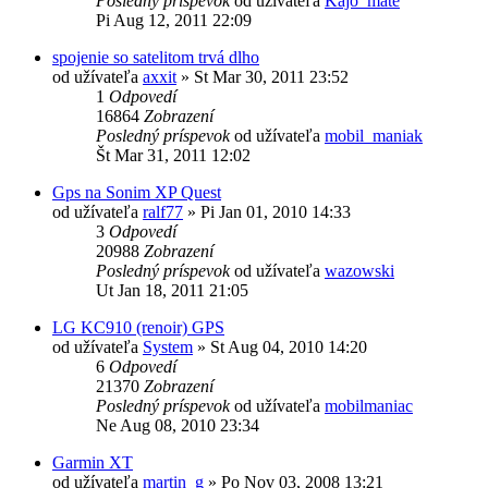
Posledný príspevok
od užívateľa
Kajo_mate
Pi Aug 12, 2011 22:09
spojenie so satelitom trvá dlho
od užívateľa
axxit
»
St Mar 30, 2011 23:52
1
Odpovedí
16864
Zobrazení
Posledný príspevok
od užívateľa
mobil_maniak
Št Mar 31, 2011 12:02
Gps na Sonim XP Quest
od užívateľa
ralf77
»
Pi Jan 01, 2010 14:33
3
Odpovedí
20988
Zobrazení
Posledný príspevok
od užívateľa
wazowski
Ut Jan 18, 2011 21:05
LG KC910 (renoir) GPS
od užívateľa
System
»
St Aug 04, 2010 14:20
6
Odpovedí
21370
Zobrazení
Posledný príspevok
od užívateľa
mobilmaniac
Ne Aug 08, 2010 23:34
Garmin XT
od užívateľa
martin_g
»
Po Nov 03, 2008 13:21