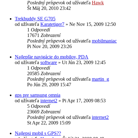
Posledný príspevok
od užívateľa
Hawk
Št Máj 20, 2010 23:42
Trekbuddy SE G705
od užívateľa
Karatetiger7
»
Ne Nov 15, 2009 12:50
1
Odpovedí
17671
Zobrazení
Posledný príspevok
od užívateľa
mobilmaniac
Pi Nov 20, 2009 23:26
Najlepšie navigácie do mobilov, PDA
od užívateľa
software
»
Ut Jún 23, 2009 12:45
1
Odpovedí
20585
Zobrazení
Posledný príspevok
od užívateľa
martin_g
Po Jún 29, 2009 15:47
gps pre samsung omnia
od užívateľa
internet2
»
Pi Apr 17, 2009 08:53
5
Odpovedí
23669
Zobrazení
Posledný príspevok
od užívateľa
internet2
St Apr 22, 2009 15:09
Najlepsi mobil s GPS??