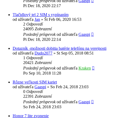
Posledný príspevok
od užívateľa
Gaaspi
Pi Dec 18, 2020 22:17
Tlačidlový tel 2 SIM s vypínaním
od užívateľa
Jan
»
Št Feb 06, 2020 16:53
2
Odpovedí
24095
Zobrazení
Posledný príspevok
od užívateľa
Gaaspi
Pi Dec 18, 2020 22:14
Dotazník -možnosti dobitia batérie telefónu na verejnosti
od užívateľa
Dudo2077
»
St Sep 05, 2018 08:51
1
Odpovedí
20421
Zobrazení
Posledný príspevok
od užívateľa
Kraken
Po Sep 10, 2018 11:28
Rôzne veľkosti SIM kariet
od užívateľa
Gaaspi
»
So Feb 24, 2018 23:03
0
Odpovedí
22391
Zobrazení
Posledný príspevok
od užívateľa
Gaaspi
So Feb 24, 2018 23:03
Honor 7 lite zvonenie