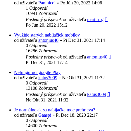
od užívateľa
Paninicol
»
Po Jún 20, 2022 14:06
1
Odpovedí
16991
Zobrazení
Posledný príspevok
od užívateľa
martin_g
Po Jún 20, 2022 15:12
Využitie starých nabíjačiek mobilov
od užívateľa
antonius40
»
Pi Dec 31, 2021 17:14
0
Odpovedí
16286
Zobrazení
Posledný príspevok
od užívateľa
antonius40
Pi Dec 31, 2021 17:14
Nefungufuci google Play
od užívateľa
katus3009
»
Ne Okt 31, 2021 11:32
0
Odpovedí
13108
Zobrazení
Posledný príspevok
od užívateľa
katus3009
Ne Okt 31, 2021 11:32
Je normálne ak sa nabíjačka moc prehrieva?
od užívateľa
Gaaspi
»
Pi Dec 18, 2020 22:17
0
Odpovedí
14600
Zobrazení