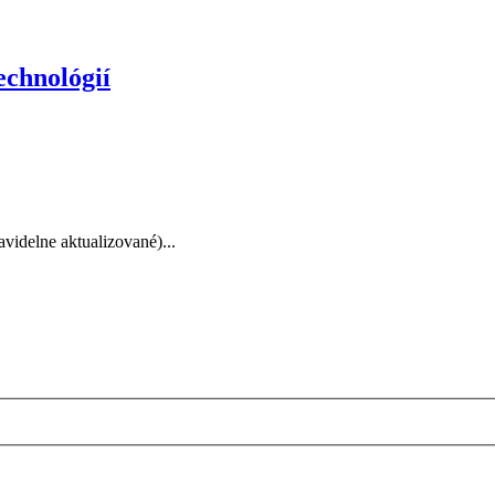
echnológií
videlne aktualizované)...