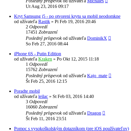
Posledný príspevok
od užívateľa
Michales
Ut Aug 23, 2016 09:17
Kryt Samsung j5 - po otvoreni krytu sa mobil neodomkne
od užívateľa
Rastik
»
Pi Feb 19, 2016 20:46
2
Odpovedí
17451
Zobrazení
Posledný príspevok
od užívateľa
DominikX
So Feb 27, 2016 08:44
iPhone 6S - Putin Edition
od užívateľa
Kraken
»
Po Okt 12, 2015 11:18
1
Odpovedí
15762
Zobrazení
Posledný príspevok
od užívateľa
Kajo_mate
Št Feb 25, 2016 12:15
Poradte mobil
od užívateľa
leilac
»
St Feb 03, 2016 14:40
3
Odpovedí
16060
Zobrazení
Posledný príspevok
od užívateľa
Dragon
Št Feb 11, 2016 23:51
Pomoc s vysokoškolským dotazníkom (pre iOS používateľov)