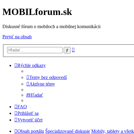
MOBILforum.sk
Diskusné fórum o mobiloch a mobilnej komunikácii
Prejsť na obsah
Rozšírené
Hľadať
vyhľadávanie
Rýchle odkazy
Temy bez odpovedí
Aktívne témy
Hľadať
FAQ
Prihlásiť sa
Vytvoriť účet
Obsah portálu
Špecializované diskusie
Mobily, tablety a všet