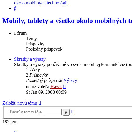
okolo mobilných technológií
Hľadať
Mobily, tablety a všetko okolo mobilných t
Fórum
Témy
Príspevky
Posledný príspevok
Skratky a výrazy
Skratky a výrazy používané vo svete mobilnej komunikácie (pra
1
Témy
2
Príspevky
Posledný príspevok
Výrazy
Zobraziť
od užívateľa
Hawk
posledný
St Jan 09, 2008 00:09
príspevok
Založiť novú tému
Rozšírené
Hľadať
vyhľadávanie
182 tém
Strana