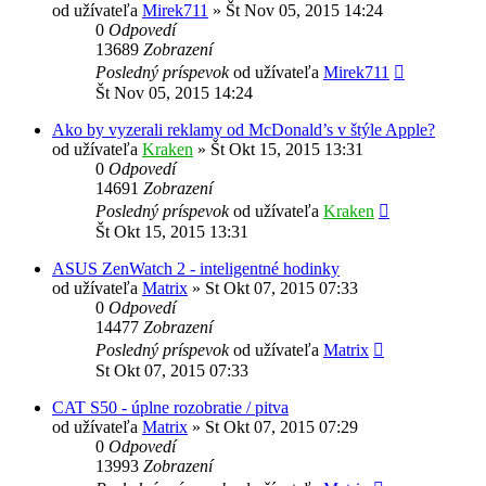
od užívateľa
Mirek711
»
Št Nov 05, 2015 14:24
0
Odpovedí
13689
Zobrazení
Posledný príspevok
od užívateľa
Mirek711
Št Nov 05, 2015 14:24
Ako by vyzerali reklamy od McDonald’s v štýle Apple?
od užívateľa
Kraken
»
Št Okt 15, 2015 13:31
0
Odpovedí
14691
Zobrazení
Posledný príspevok
od užívateľa
Kraken
Št Okt 15, 2015 13:31
ASUS ZenWatch 2 - inteligentné hodinky
od užívateľa
Matrix
»
St Okt 07, 2015 07:33
0
Odpovedí
14477
Zobrazení
Posledný príspevok
od užívateľa
Matrix
St Okt 07, 2015 07:33
CAT S50 - úplne rozobratie / pitva
od užívateľa
Matrix
»
St Okt 07, 2015 07:29
0
Odpovedí
13993
Zobrazení