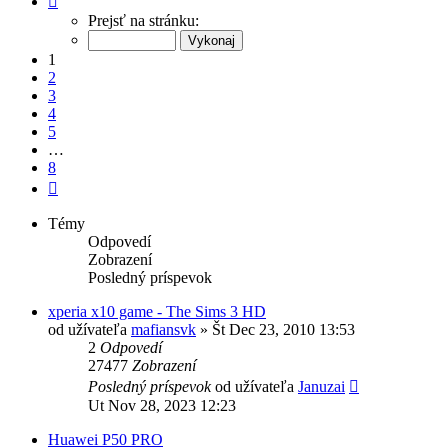
1
Prejsť na stránku:
z
8
1
2
3
4
5
…
8
Ďalšia
Témy
Odpovedí
Zobrazení
Posledný príspevok
xperia x10 game - The Sims 3 HD
od užívateľa
mafiansvk
»
Št Dec 23, 2010 13:53
2
Odpovedí
27477
Zobrazení
Posledný príspevok
od užívateľa
Januzai
Ut Nov 28, 2023 12:23
Huawei P50 PRO