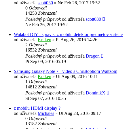
od užívateľa
scott030
»
Ne Feb 26, 2017 19:52
0
Odpovedí
14253
Zobrazení
Posledný príspevok
od užívateľa
scott030
Ne Feb 26, 2017 19:52
Walabot DIY - sprav si z mobilu detektor predmetov v stene
od užívateľa
Kraken
»
Pi Aug 26, 2016 14:26
2
Odpovedí
16532
Zobrazení
Posledný príspevok
od užívateľa
Dragon
Pi Sep 09, 2016 05:19
Samsung Galaxy Note 7 - video s Christophom Waltzom
od užívateľa
Kraken
»
Ut Aug 09, 2016 10:11
1
Odpovedí
14812
Zobrazení
Posledný príspevok
od užívateľa
DominikX
St Sep 07, 2016 10:35
z mobilu HDMI display ?
od užívateľa
Michales
»
Ut Aug 23, 2016 09:17
0
Odpovedí
13182
Zobrazení