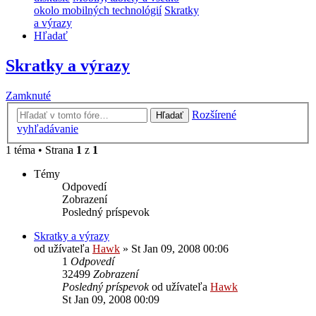
okolo mobilných technológií
Skratky
a výrazy
Hľadať
Skratky a výrazy
Zamknuté
Rozšírené
Hľadať
vyhľadávanie
1 téma • Strana
1
z
1
Témy
Odpovedí
Zobrazení
Posledný príspevok
Skratky a výrazy
od užívateľa
Hawk
»
St Jan 09, 2008 00:06
1
Odpovedí
32499
Zobrazení
Posledný príspevok
od užívateľa
Hawk
St Jan 09, 2008 00:09