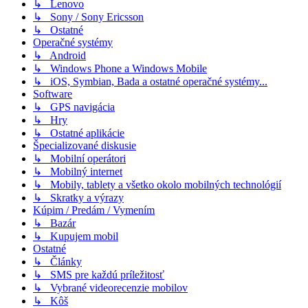
↳ Lenovo
↳ Sony / Sony Ericsson
↳ Ostatné
Operačné systémy
↳ Android
↳ Windows Phone a Windows Mobile
↳ iOS, Symbian, Bada a ostatné operačné systémy...
Software
↳ GPS navigácia
↳ Hry
↳ Ostatné aplikácie
Špecializované diskusie
↳ Mobilní operátori
↳ Mobilný internet
↳ Mobily, tablety a všetko okolo mobilných technológií
↳ Skratky a výrazy
Kúpim / Predám / Vymením
↳ Bazár
↳ Kupujem mobil
Ostatné
↳ Články
↳ SMS pre každú príležitosť
↳ Vybrané videorecenzie mobilov
↳ Kôš