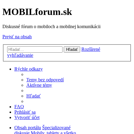
MOBILforum.sk
Diskusné fórum o mobiloch a mobilnej komunikácii
Prejsť na obsah
Rozšírené
Hľadať
vyhľadávanie
Rýchle odkazy
Temy bez odpovedí
Aktívne témy
Hľadať
FAQ
Prihlásiť sa
Vytvoriť účet
Obsah portálu
Špecializované
diskusie
Mobily, tablety a všetko