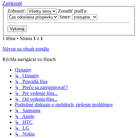
Zamknuté
Zobraziť:
Zoradiť podľa:
Smer:
1 téma • Strana
1
z
1
Návrat na obsah portálu
Rýchla navigácia vo fórach
Oznamy
↳ Oznamy
↳ Pravidlá fóra
↳ Prečo sa zaregistrovať?
↳ Pre vedenie fóra...
↳ Od vedenia fóra...
Podrobné diskusie o mobiloch, riešenie problémov
↳ Samsung
↳ Apple
↳ HTC
↳ LG
↳ Nokia