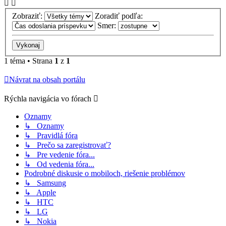
Zobraziť:
Zoradiť podľa:
Smer:
1 téma • Strana
1
z
1
Návrat na obsah portálu
Rýchla navigácia vo fórach
Oznamy
↳ Oznamy
↳ Pravidlá fóra
↳ Prečo sa zaregistrovať?
↳ Pre vedenie fóra...
↳ Od vedenia fóra...
Podrobné diskusie o mobiloch, riešenie problémov
↳ Samsung
↳ Apple
↳ HTC
↳ LG
↳ Nokia