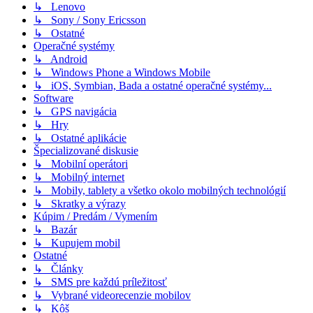
↳ Lenovo
↳ Sony / Sony Ericsson
↳ Ostatné
Operačné systémy
↳ Android
↳ Windows Phone a Windows Mobile
↳ iOS, Symbian, Bada a ostatné operačné systémy...
Software
↳ GPS navigácia
↳ Hry
↳ Ostatné aplikácie
Špecializované diskusie
↳ Mobilní operátori
↳ Mobilný internet
↳ Mobily, tablety a všetko okolo mobilných technológií
↳ Skratky a výrazy
Kúpim / Predám / Vymením
↳ Bazár
↳ Kupujem mobil
Ostatné
↳ Články
↳ SMS pre každú príležitosť
↳ Vybrané videorecenzie mobilov
↳ Kôš