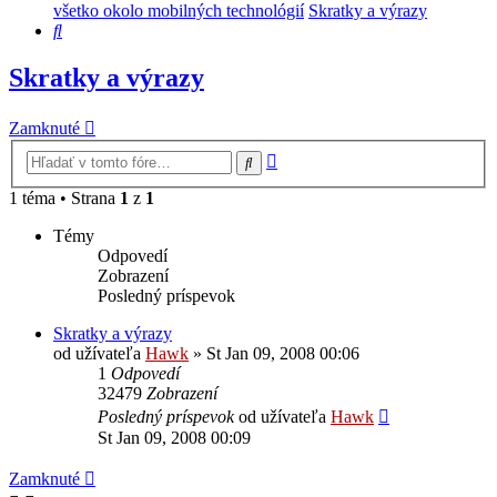
všetko okolo mobilných technológií
Skratky a výrazy
Hľadať
Skratky a výrazy
Zamknuté
Rozšírené
Hľadať
vyhľadávanie
1 téma • Strana
1
z
1
Témy
Odpovedí
Zobrazení
Posledný príspevok
Skratky a výrazy
od užívateľa
Hawk
»
St Jan 09, 2008 00:06
1
Odpovedí
32479
Zobrazení
Posledný príspevok
od užívateľa
Hawk
St Jan 09, 2008 00:09
Zamknuté