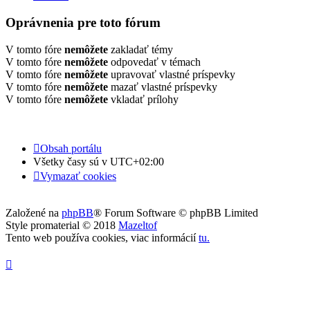
Oprávnenia pre toto fórum
V tomto fóre
nemôžete
zakladať témy
V tomto fóre
nemôžete
odpovedať v témach
V tomto fóre
nemôžete
upravovať vlastné príspevky
V tomto fóre
nemôžete
mazať vlastné príspevky
V tomto fóre
nemôžete
vkladať prílohy
Obsah portálu
Všetky časy sú v
UTC+02:00
Vymazať cookies
Založené na
phpBB
® Forum Software © phpBB Limited
Style promaterial © 2018
Mazeltof
Tento web používa cookies, viac informácií
tu
.