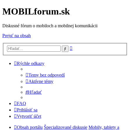
MOBILforum.sk
Diskusné fórum o mobiloch a mobilnej komunikácii
Prejsť na obsah
Rozšírené
Hľadať
vyhľadávanie
Rýchle odkazy
Temy bez odpovedí
Aktívne témy
Hľadať
FAQ
Prihlásiť sa
Vytvoriť účet
Obsah portálu
Špecializované diskusie
Mobily, tablety a