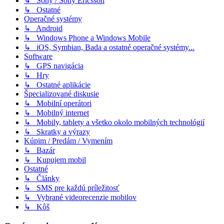
↳ Sony / Sony Ericsson
↳ Ostatné
Operačné systémy
↳ Android
↳ Windows Phone a Windows Mobile
↳ iOS, Symbian, Bada a ostatné operačné systémy...
Software
↳ GPS navigácia
↳ Hry
↳ Ostatné aplikácie
Špecializované diskusie
↳ Mobilní operátori
↳ Mobilný internet
↳ Mobily, tablety a všetko okolo mobilných technológií
↳ Skratky a výrazy
Kúpim / Predám / Vymením
↳ Bazár
↳ Kupujem mobil
Ostatné
↳ Články
↳ SMS pre každú príležitosť
↳ Vybrané videorecenzie mobilov
↳ Kôš