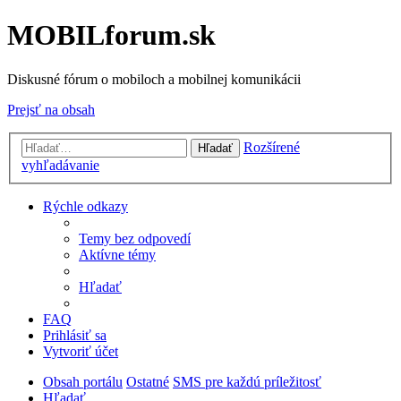
MOBILforum.sk
Diskusné fórum o mobiloch a mobilnej komunikácii
Prejsť na obsah
Rozšírené
Hľadať
vyhľadávanie
Rýchle odkazy
Temy bez odpovedí
Aktívne témy
Hľadať
FAQ
Prihlásiť sa
Vytvoriť účet
Obsah portálu
Ostatné
SMS pre každú príležitosť
Hľadať