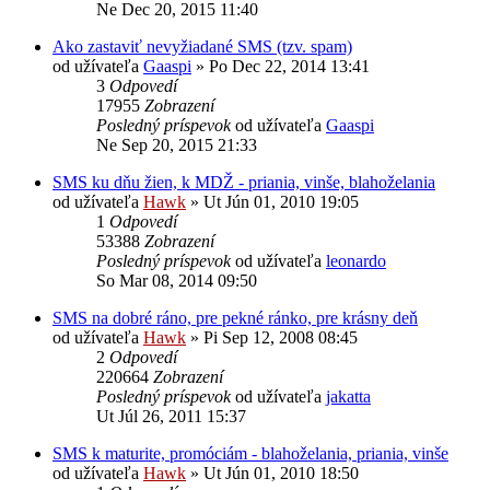
Ne Dec 20, 2015 11:40
Ako zastaviť nevyžiadané SMS (tzv. spam)
od užívateľa
Gaaspi
»
Po Dec 22, 2014 13:41
3
Odpovedí
17955
Zobrazení
Posledný príspevok
od užívateľa
Gaaspi
Ne Sep 20, 2015 21:33
SMS ku dňu žien, k MDŽ - priania, vinše, blahoželania
od užívateľa
Hawk
»
Ut Jún 01, 2010 19:05
1
Odpovedí
53388
Zobrazení
Posledný príspevok
od užívateľa
leonardo
So Mar 08, 2014 09:50
SMS na dobré ráno, pre pekné ránko, pre krásny deň
od užívateľa
Hawk
»
Pi Sep 12, 2008 08:45
2
Odpovedí
220664
Zobrazení
Posledný príspevok
od užívateľa
jakatta
Ut Júl 26, 2011 15:37
SMS k maturite, promóciám - blahoželania, priania, vinše
od užívateľa
Hawk
»
Ut Jún 01, 2010 18:50