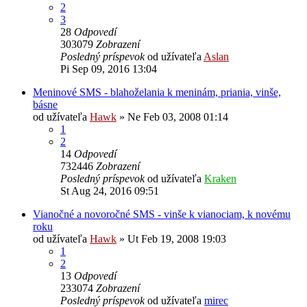
2
3
28
Odpovedí
303079
Zobrazení
Posledný príspevok
od užívateľa
Aslan
Pi Sep 09, 2016 13:04
Meninové SMS - blahoželania k meninám, priania, vinše,
básne
od užívateľa
Hawk
»
Ne Feb 03, 2008 01:14
1
2
14
Odpovedí
732446
Zobrazení
Posledný príspevok
od užívateľa
Kraken
St Aug 24, 2016 09:51
Vianočné a novoročné SMS - vinše k vianociam, k novému
roku
od užívateľa
Hawk
»
Ut Feb 19, 2008 19:03
1
2
13
Odpovedí
233074
Zobrazení
Posledný príspevok
od užívateľa
mirec