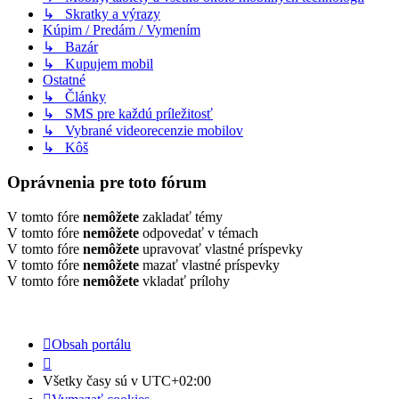
↳ Skratky a výrazy
Kúpim / Predám / Vymením
↳ Bazár
↳ Kupujem mobil
Ostatné
↳ Články
↳ SMS pre každú príležitosť
↳ Vybrané videorecenzie mobilov
↳ Kôš
Oprávnenia pre toto fórum
V tomto fóre
nemôžete
zakladať témy
V tomto fóre
nemôžete
odpovedať v témach
V tomto fóre
nemôžete
upravovať vlastné príspevky
V tomto fóre
nemôžete
mazať vlastné príspevky
V tomto fóre
nemôžete
vkladať prílohy
Obsah portálu
Všetky časy sú v
UTC+02:00