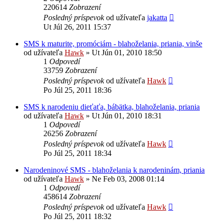
220614
Zobrazení
Posledný príspevok
od užívateľa
jakatta
Ut Júl 26, 2011 15:37
SMS k maturite, promóciám - blahoželania, priania, vinše
od užívateľa
Hawk
»
Ut Jún 01, 2010 18:50
1
Odpovedí
33759
Zobrazení
Posledný príspevok
od užívateľa
Hawk
Po Júl 25, 2011 18:36
SMS k narodeniu dieťaťa, bábätka, blahoželania, priania
od užívateľa
Hawk
»
Ut Jún 01, 2010 18:31
1
Odpovedí
26256
Zobrazení
Posledný príspevok
od užívateľa
Hawk
Po Júl 25, 2011 18:34
Narodeninové SMS - blahoželania k narodeninám, priania
od užívateľa
Hawk
»
Ne Feb 03, 2008 01:14
1
Odpovedí
458614
Zobrazení
Posledný príspevok
od užívateľa
Hawk
Po Júl 25, 2011 18:32