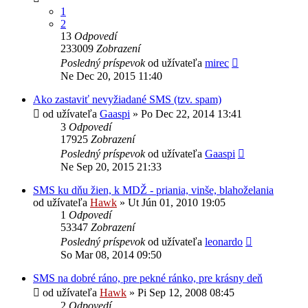
1
2
13
Odpovedí
233009
Zobrazení
Posledný príspevok
od užívateľa
mirec
Ne Dec 20, 2015 11:40
Ako zastaviť nevyžiadané SMS (tzv. spam)
od užívateľa
Gaaspi
»
Po Dec 22, 2014 13:41
3
Odpovedí
17925
Zobrazení
Posledný príspevok
od užívateľa
Gaaspi
Ne Sep 20, 2015 21:33
SMS ku dňu žien, k MDŽ - priania, vinše, blahoželania
od užívateľa
Hawk
»
Ut Jún 01, 2010 19:05
1
Odpovedí
53347
Zobrazení
Posledný príspevok
od užívateľa
leonardo
So Mar 08, 2014 09:50
SMS na dobré ráno, pre pekné ránko, pre krásny deň
od užívateľa
Hawk
»
Pi Sep 12, 2008 08:45
2
Odpovedí