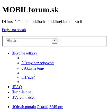
MOBILforum.sk
Diskusné fórum o mobiloch a mobilnej komunikácii
Prejsť na obsah
Rozšírené
Hľadať
vyhľadávanie
Rýchle odkazy
Temy bez odpovedí
Aktívne témy
Hľadať
FAQ
Prihlásiť sa
Vytvoriť účet
Obsah portálu
Ostatné
SMS pre