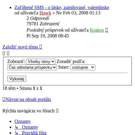
Zaľúbené SMS - o láske, zamilované, valentínske
od užívateľa
Hawk
»
Ne Feb 03, 2008 01:13
2
Odpovedí
79781
Zobrazení
Posledný príspevok
od užívateľa
Kraken
Pi Sep 19, 2008 08:45
Založiť novú tému
Zobraziť:
Zoradiť podľa:
Smer:
18 tém • Strana
1
z
1
Návrat na obsah portálu
Rýchla navigácia vo fórach
Oznamy
↳ Oznamy
↳ Pravidlá fóra