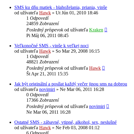
SMS ku dňu matiek - blahoželania, priania, vinše
od užívateľa
Hawk
»
Ut Jún 01, 2010 18:46
1
Odpovedí
24859
Zobrazení
Posledný príspevok
od užívateľa
Kraken
Pi Máj 06, 2011 08:45
Veľkonočné SMS - vinše k veľkej noci
od užívateľa
Hawk
»
So Mar 29, 2008 16:15
1
Odpovedí
48821
Zobrazení
Posledný príspevok
od užívateľa
Hawk
Št Apr 21, 2011 15:35
Jak být originální a posílat každý večer jinou sms na dobrou
od užívateľa
novimiri
»
Ne Mar 06, 2011 16:28
0
Odpovedí
17366
Zobrazení
Posledný príspevok
od užívateľa
novimiri
Ne Mar 06, 2011 16:28
Ostatné SMS - zábavné, vtipné, alkohol, sex, neslušné
od užívateľa
Hawk
»
Ne Feb 03, 2008 01:12
6
Odpovedí