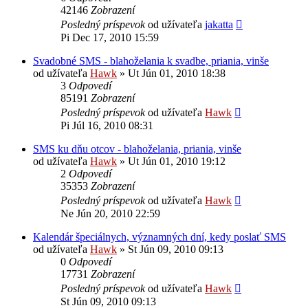
42146
Zobrazení
Posledný príspevok
od užívateľa
jakatta
Pi Dec 17, 2010 15:59
Svadobné SMS - blahoželania k svadbe, priania, vinše
od užívateľa
Hawk
»
Ut Jún 01, 2010 18:38
3
Odpovedí
85191
Zobrazení
Posledný príspevok
od užívateľa
Hawk
Pi Júl 16, 2010 08:31
SMS ku dňu otcov - blahoželania, priania, vinše
od užívateľa
Hawk
»
Ut Jún 01, 2010 19:12
2
Odpovedí
35353
Zobrazení
Posledný príspevok
od užívateľa
Hawk
Ne Jún 20, 2010 22:59
Kalendár špeciálnych, významných dní, kedy poslať SMS
od užívateľa
Hawk
»
St Jún 09, 2010 09:13
0
Odpovedí
17731
Zobrazení
Posledný príspevok
od užívateľa
Hawk
St Jún 09, 2010 09:13