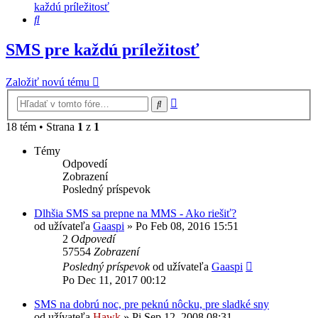
každú príležitosť
Hľadať
SMS pre každú príležitosť
Založiť novú tému
Rozšírené
Hľadať
vyhľadávanie
18 tém • Strana
1
z
1
Témy
Odpovedí
Zobrazení
Posledný príspevok
Dlhšia SMS sa prepne na MMS - Ako riešiť?
od užívateľa
Gaaspi
»
Po Feb 08, 2016 15:51
2
Odpovedí
57554
Zobrazení
Posledný príspevok
od užívateľa
Gaaspi
Po Dec 11, 2017 00:12
SMS na dobrú noc, pre peknú nôcku, pre sladké sny
od užívateľa
Hawk
»
Pi Sep 12, 2008 08:31