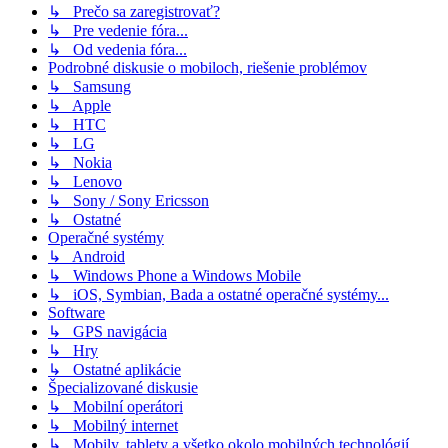
↳ Prečo sa zaregistrovať?
↳ Pre vedenie fóra...
↳ Od vedenia fóra...
Podrobné diskusie o mobiloch, riešenie problémov
↳ Samsung
↳ Apple
↳ HTC
↳ LG
↳ Nokia
↳ Lenovo
↳ Sony / Sony Ericsson
↳ Ostatné
Operačné systémy
↳ Android
↳ Windows Phone a Windows Mobile
↳ iOS, Symbian, Bada a ostatné operačné systémy...
Software
↳ GPS navigácia
↳ Hry
↳ Ostatné aplikácie
Špecializované diskusie
↳ Mobilní operátori
↳ Mobilný internet
↳ Mobily, tablety a všetko okolo mobilných technológií