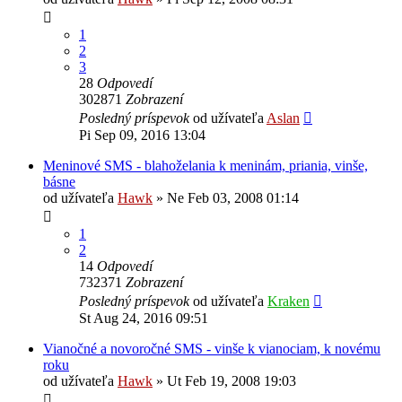
1
2
3
28
Odpovedí
302871
Zobrazení
Posledný príspevok
od užívateľa
Aslan
Pi Sep 09, 2016 13:04
Meninové SMS - blahoželania k meninám, priania, vinše,
básne
od užívateľa
Hawk
»
Ne Feb 03, 2008 01:14
1
2
14
Odpovedí
732371
Zobrazení
Posledný príspevok
od užívateľa
Kraken
St Aug 24, 2016 09:51
Vianočné a novoročné SMS - vinše k vianociam, k novému
roku
od užívateľa
Hawk
»
Ut Feb 19, 2008 19:03